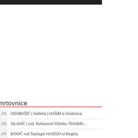
yer
Gore/Dole
ili
strelice
smanjivanje
za
tona.
pojačavanje
ili
smanjivanje
tona.
mrtovnice
.08
ODOBAŠIĆ ( Hašima ) HAŠIM iz Grabovca
.08
SILAHIĆ ( rođ. Nuhanović Dželila / RASIMA ...
.08
ĐOGIĆ rođ.Topčagić HASEDA iz Đogića