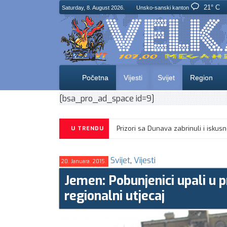
21° C
Saturday, 8. August 2026.
Unsko-sanski kanton
Početna
Vijesti
Svijet
Region
[bsa_pro_ad_space id=9]
Prizori sa Dunava zabrinuli i i
U TRENDU
Svijet
,
Vijesti
20. Januara. 2015.
Jemen: Pobunjenici upali u 
regionalni utjecaj