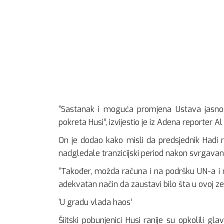
“Sastanak i moguća promjena Ustava jasno 
pokreta Husi”, izvijestio je iz Adena reporter 
On je dodao kako misli da predsjednik Hadi 
nadgledale tranzicijski period nakon svrgavan
“Također, možda računa i na podršku UN-a i
adekvatan način da zaustavi bilo šta u ovoj zeml
‘U gradu vlada haos’
Šiitski pobunjenici Husi ranije su opkolili 