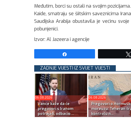
Međutim, borci su ostali na svojim pozicijama
Kaide, smatraju se šiitskim saveznicima Irana
Saudijska Arabija obustavila je većinu svoj
pobunjenici.
Izvor: Al Jazeera i agencije
Share
ZADNJE VIJESTI IZ SVIJET VIJESTI
06.08.2026
06.08.2026
Vance kaže da će
Pregovori o Hormuš
pregovori s Iranom
moreuzu: Teheran tra
potrajati, odbacio ...
kontrolu n...