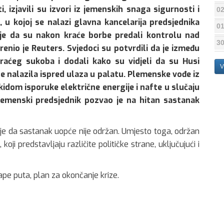
izjavili su izvori iz jemenskih snaga sigurnosti i
02
, u kojoj se nalazi glavna kancelarija predsjednika
01
je da su nakon kraće borbe predali kontrolu nad
30
enio je Reuters. Svjedoci su potvrdili da je između
raćeg sukoba i dodali kako su vidjeli da su Husi
V
se nalazila ispred ulaza u palatu. Plemenske vođe iz
kidom isporuke električne energije i nafte u slučaju
Jemenski predsjednik pozvao je na hitan sastanak
 je da sastanak uopće nije održan. Umjesto toga, održan
koji predstavljaju različite političke strane, uključujući i
ape puta, plan za okončanje krize.