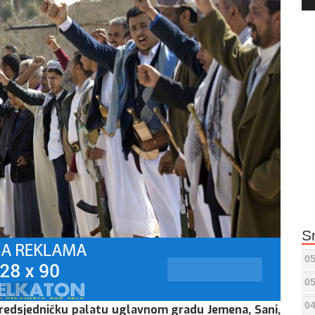
Pla
S
05
05
04
 predsjedničku palatu uglavnom gradu Jemena, Sani,