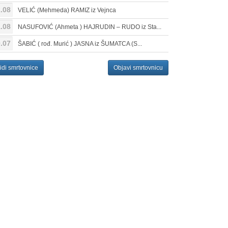
.08
VELIĆ (Mehmeda) RAMIZ iz Vejnca
.08
NASUFOVIĆ (Ahmeta ) HAJRUDIN – RUDO iz Sta...
.07
ŠABIĆ ( rođ. Murić ) JASNA iz ŠUMATCA (S...
idi smrtovnice
Objavi smrtovnicu