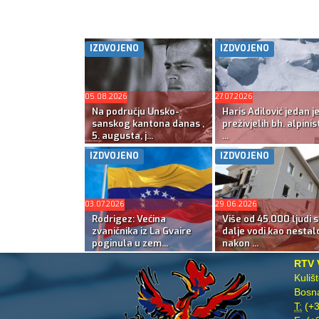
IZDVOJENO
IZDVOJENO
05.08.2026
27.07.2026
Na području Unsko-
Haris Adilović jedan j
sanskog kantona danas ,
preživjelih bh. alpinis
5. augusta, j...
...
IZDVOJENO
IZDVOJENO
03.07.2026
29.06.2026
Rodrigez: Većina
Više od 45.000 ljudi s
zvaničnika iz La Gvaire
dalje vodi kao nestal
poginula u zem...
nakon ...
RTV 
Kuliš
Bosna
T:
(+3