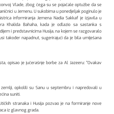
 konvoj Vlade, zbog čega su se pojačale optužbe da se
vaničnici u Jemenu. U sukobima u ponedjeljak poginulo je
istrica informiranja Jemena Nadia Sakkaf je izjavila u
era Khalida Bahaha, kada je odlazio sa sastanka s
em i predstavnicima Husija, na kojem se razgovaralo
Husi također napadnut, sugerirajući da je bila umiješana
a, opisao je jučerašnje borbe za Al Jazeeru: “Ovakav
u zemlji, opkolili su Sanu u septembru i napredovali u
ćina suniti.
ičkih stranaka i Husija pozvao je na formiranje nove
raca iz glavnog grada.