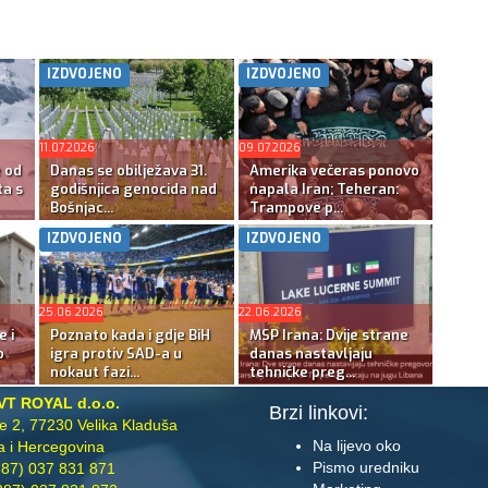
IZDVOJENO
IZDVOJENO
11.07.2026
09.07.2026
e od
Danas se obilježava 31.
Amerika večeras ponovo
ta s
godišnjica genocida nad
napala Iran; Teheran:
Bošnjac...
Trampove p...
IZDVOJENO
IZDVOJENO
25.06.2026
22.06.2026
e i
Poznato kada i gdje BiH
MSP Irana: Dvije strane
o
igra protiv SAD-a u
danas nastavljaju
nokaut fazi...
tehničke preg...
VT ROYAL d.o.o.
Brzi linkovi:
te 2, 77230 Velika Kladuša
Na lijevo oko
 i Hercegovina
Pismo uredniku
87) 037 831 871