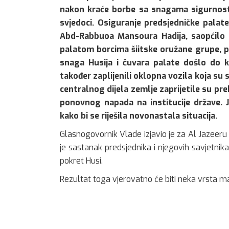
nakon kraće borbe sa snagama sigurnosti, 
svjedoci. Osiguranje predsjedničke palate
Abd-Rabbuoa Mansoura Hadija, saopćilo 
palatom borcima šiitske oružane grupe, pr
snaga Husija i čuvara palate došlo do k
također zaplijenili oklopna vozila koja su 
centralnog dijela zemlje zaprijetile su pre
ponovnog napada na institucije države. 
kako bi se riješila novonastala situacija.
Glasnogovornik Vlade izjavio je za Al Jazeeru
je sastanak predsjednika i njegovih savjetnika, 
pokret Husi.
Rezultat toga vjerovatno će biti neka vrsta m