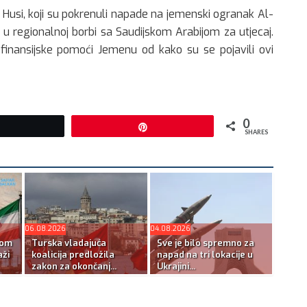
. Husi, koji su pokrenuli napade na jemenski ogranak Al-
 u regionalnoj borbi sa Saudijskom Arabijom za utjecaj.
e finansijske pomoći Jemenu od kako su se pojavili ovi
0
Tweet
Pin
SHARES
06.08.2026
04.08.2026
kom
Turska vladajuća
Sve je bilo spremno za
ži
koalicija predložila
napad na tri lokacije u
zakon za okončanj...
Ukrajini...