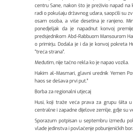
centru Sane, nakon što je preživio napad na
radi o pokušaju državnog udara, saopćili su z
osam osoba, a više desetina je ranjeno. Min
ponedjeljak da je napadnut konvoj premij
predsjednikom Abd-Rabbuom Mansourom Hadij
o primirju. Dodala je i da je konvoj pokreta 
“treća strana”.
Međutim, nije tačno rekla ko je napao vozila.
Hakim al-Masmari, glavni urednik Yemen Post
haos se dešava prvi put.”
Borba za regionalni utjecaj
Husi, koji traže veća prava za grupu šiita 
centralne i zapadne dijelove zemlje, gdje su ve
Sporazum potpisan u septembru između polit
vlade jedinstva i povlačenje pobunjeničkih bo