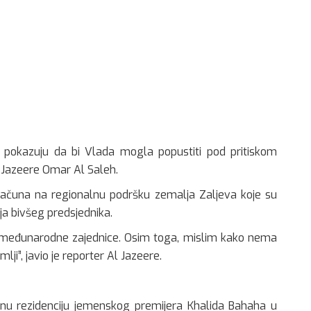
pokazuju da bi Vlada mogla popustiti pod pritiskom
Al Jazeere Omar Al Saleh.
računa na regionalnu podršku zemalja Zaljeva koje su
ja bivšeg predsjednika.
 međunarodne zajednice. Osim toga, mislim kako nema
ji”, javio je reporter Al Jazeere.
glavnu rezidenciju jemenskog premijera Khalida Bahaha u