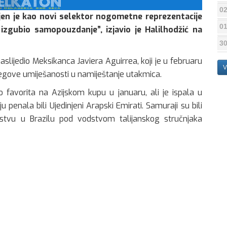
02
ljen je kao novi selektor nogometne reprezentacije
01
 izgubio samopouzdanje”, izjavio je Halilhodžić na
30
slijedio Meksikanca Javiera Aguirrea, koji je u februaru
V
egove umiješanosti u namiještanje utakmica.
o favorita na Azijskom kupu u januaru, ali je ispala u
u penala bili Ujedinjeni Arapski Emirati. Samuraji su bili
stvu u Brazilu pod vodstvom talijanskog stručnjaka