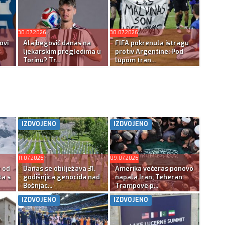
30.07.2026
30.07.2026
ovi
Alajbegović danas na
FIFA pokrenula istragu
ljekarskim pregledima u
protiv Argentine: Pod
Torinu? Tr...
lupom tran...
IZDVOJENO
IZDVOJENO
11.07.2026
09.07.2026
e od
Danas se obilježava 31.
Amerika večeras ponovo
ta s
godišnjica genocida nad
napala Iran; Teheran:
Bošnjac...
Trampove p...
IZDVOJENO
IZDVOJENO