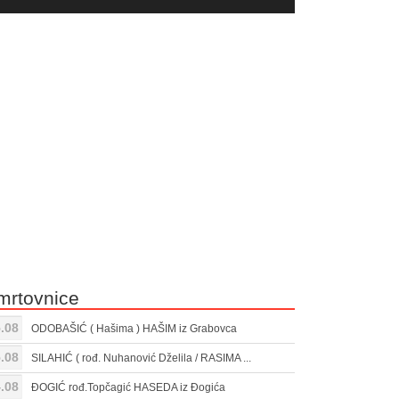
yer
Gore/Dole
ili
strelice
smanjivanje
za
tona.
pojačavanje
ili
smanjivanje
tona.
mrtovnice
.08
ODOBAŠIĆ ( Hašima ) HAŠIM iz Grabovca
.08
SILAHIĆ ( rođ. Nuhanović Dželila / RASIMA ...
.08
ĐOGIĆ rođ.Topčagić HASEDA iz Đogića