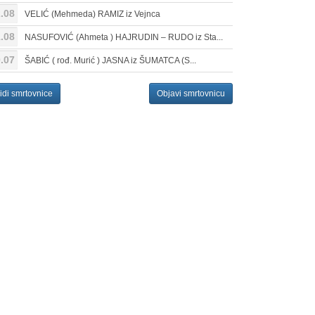
.08
VELIĆ (Mehmeda) RAMIZ iz Vejnca
.08
NASUFOVIĆ (Ahmeta ) HAJRUDIN – RUDO iz Sta...
.07
ŠABIĆ ( rođ. Murić ) JASNA iz ŠUMATCA (S...
idi smrtovnice
Objavi smrtovnicu