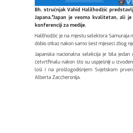
Bh. stručnjak Vahid Halilhodžić predstav
Japana.”Japan je veoma kvalitetan, ali je
konferenciji za medije.
Halilhodžić je na mjestu selektora Samuraja na
dobio otkaz nakon samo šest mjeseci zbog nj
Japanska nacionalna selekcija je bila jedan 
četvrtfinalu nakon što su uspješniji u izvođenj
loši i na prošlogodišnjem Svjetskom prven
Alberta Zaccheronija.