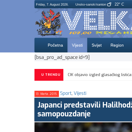
22° C
Friday, 7. August 2026.
Unsko-sanski kanton
Početna
Vijesti
Svijet
Region
[bsa_pro_ad_space id=9]
CIK objavio izgled glasačkog listi
U TRENDU
Sport
,
Vijesti
13. Marta. 2015.
Japanci predstavili Halilhodž
samopouzdanje