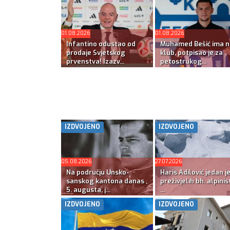
01.08.2026
01.08.2026
Infantino odustao od
Muhamed Bešić ima n
prodaje Svjetskog
klub, potpisao je za
prvenstva! Izazv...
petostrukog...
IZDVOJENO
IZDVOJENO
05.08.2026
27.07.2026
Na području Unsko-
Haris Adilović jedan j
sanskog kantona danas ,
preživjelih bh. alpinis
5. augusta, j...
...
IZDVOJENO
IZDVOJENO