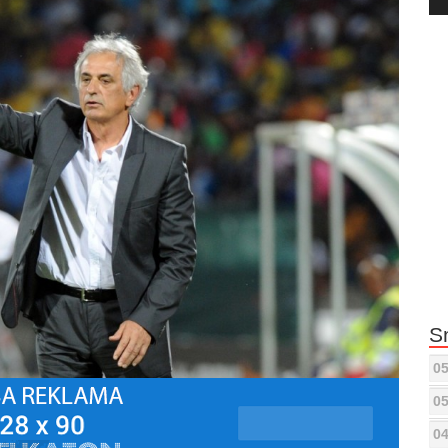
Pla
S
05
05
04