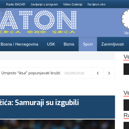
Radio BAZAR
Javljanje u program
Video Galerija
Na lijevo oko
Ve
Bosna i Hercegovina
USK
Biznis
Sport
Zanimljivosti
V
Au
Pla
ća: Umjesto “iksa” popunjavati kružić
Osamnaest zeničkih rudara još uvijek se nalaze u jami Raspotočje: Protest zbog kašnjenja plaća i neuplaćenih doprinosa
06/08/2026
Ve
ića: Samuraji su izgubili
Au
Pla
R
Au