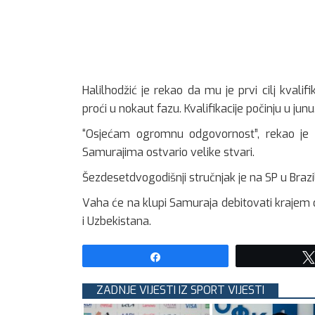
Halilhodžić je rekao da mu je prvi cilj kvalif
proći u nokaut fazu. Kvalifikacije počinju u junu
“Osjećam ogromnu odgovornost”, rekao je 
Samurajima ostvario velike stvari.
Šezdesetdvogodišnji stručnjak je na SP u Brazi
Vaha će na klupi Samuraja debitovati krajem
i Uzbekistana.
Share
ZADNJE VIJESTI IZ SPORT VIJESTI