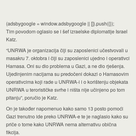
(adsbygoogle = window.adsbygoogle || []).push({});
Tim povodom oglasio se i šef izraelske diplomatije Israel
Katz.
“UNRWA je organizacija čiji su zaposlenici učestvovali u
masakru 7. oktobra i čiji su zaposlenici ujedno i operativci
Hamasa. Oni su dio problema u Gazi, a ne dio rješenja.
Ujedinjenim nacijama su predočeni dokazi o Hamasovim
operativcima koji rade u UNRWA-i i o korištenju objekata
UNRWA u terorističke svrhe i ništa nije učinjeno po tom
pitanju”, poručio je Katz.
On je također napomenuo kako samo 13 posto pomoći
Gazi trenutno ide preko UNRWA-e te je naglasio kako su
priče o tome kako UNRWA nema alternativu obična
fikcija.