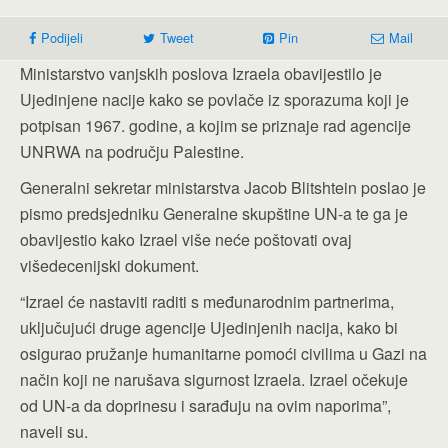
Podijeli
Tweet
Pin
Mail
Ministarstvo vanjskih poslova Izraela obavijestilo je
Ujedinjene nacije kako se povlače iz sporazuma koji je
potpisan 1967. godine, a kojim se priznaje rad agencije
UNRWA na području Palestine.
Generalni sekretar ministarstva Jacob Blitshtein poslao je
pismo predsjedniku Generalne skupštine UN-a te ga je
obavijestio kako Izrael više neće poštovati ovaj
višedecenijski dokument.
“Izrael će nastaviti raditi s međunarodnim partnerima,
uključujući druge agencije Ujedinjenih nacija, kako bi
osigurao pružanje humanitarne pomoći civilima u Gazi na
način koji ne narušava sigurnost Izraela. Izrael očekuje
od UN-a da doprinesu i sarađuju na ovim naporima”,
naveli su.