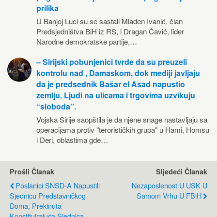
prilika
U Banjoj Luci su se sastali Mladen Ivanić, član
Predsjedništva BiH iz RS, i Dragan Čavić, lider
Narodne demokratske partije,…
– Sirijski pobunjenici tvrde da su preuzeli
kontrolu nad , Damaskom, dok mediji javljaju
da je predsednik Bašar el Asad napustio
zemlju. Ljudi na ulicama i trgovima uzvikuju
“sloboda”.
Vojska Sirije saopštila je da njene snage nastavljaju sa
operacijama protiv "terorističkih grupa" u Hami, Homsu
i Deri, oblastima gde…
Prošli Članak
Sljedeći Članak
Poslanici SNSD-A Napustili
Nezaposlenost U USK U
Sjednicu Predstavničkog
Samom Vrhu U FBiH
Doma, Prekinuta
Konstituirajuća Sjednica