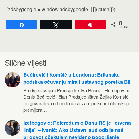
(adsbygoogle = window.adsbygoogle || []).push({});
0
Share
Tweet
Pin
SHARES
Slične vijesti
Bećirović i Komšić u Londonu: Britanska
podrška očuvanju mira i ustavnog poretka BiH
Predsjedavajući Predsjedništva Bosne i Hercegovine
Denis Bećirović i član Predsjedništva Željko Komšić
razgovarali su u Londonu sa zamjenikom britanskog
premijera…
Izetbegović: Referedum o Danu RS je “crvena
linija” – Ivanić: Ako Ustavni sud odbije naš
prigovor očekujem neviđeno pogoršanje