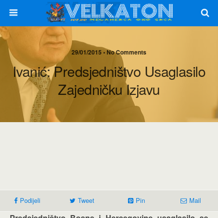
29/01/2015 • No Comments
Ivanić: Predsjedništvo Usaglasilo
Zajedničku Izjavu
Podijeli
Tweet
Pin
Mail
Predsjedništvo Bosne i Hercegovine usaglasilo se