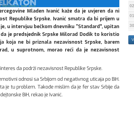
02
ercegovine Mladen Ivanić kaže da je uvjeren da ni
01
ost Republike Srpske. Ivanić smatra da bi prijem u
30
 je, u intervjuu bečkom dnevniku “Standard”, upitan
 da je predsjednik Srpske Milorad Dodik to koristio
V
lja koja ne bi priznala nezavisnost Srpske, barem
ograd, u suprotnom, morao reći da je nezavisnost
la interes da podrži nezavisnost Republike Srpske.
motivni odnosi sa Srbijom od negativnog uticaja po BiH.
Šta je tu problem. Takođe mislim da je fer stav Srbije da
 dejtonske BiH, rekao je Ivanić.