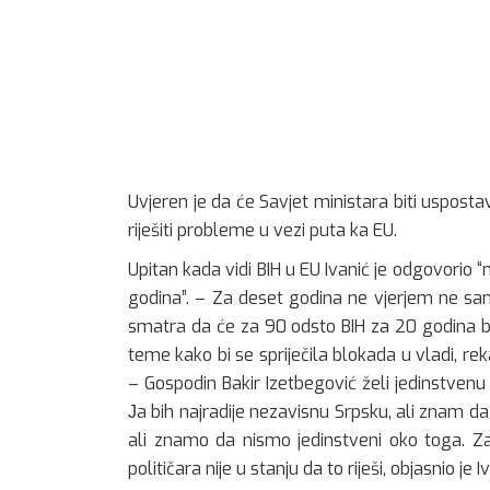
Uvjeren je da će Savjet ministara biti usposta
riješiti probleme u vezi puta ka EU.
Upitan kada vidi BIH u EU Ivanić je odgovorio 
godina”. – Za deset godina ne vjerjem ne sam
smatra da će za 90 odsto BIH za 20 godina bit
teme kako bi se spriječila blokada u vladi, reka
– Gospodin Bakir Izetbegović želi jedinstvenu 
Јa bih najradije nezavisnu Srpsku, ali znam da
ali znamo da nismo jedinstveni oko toga. Za
političara nije u stanju da to riješi, objasnio je I