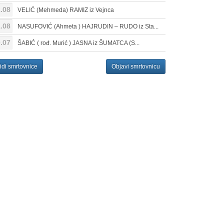
.08
VELIĆ (Mehmeda) RAMIZ iz Vejnca
.08
NASUFOVIĆ (Ahmeta ) HAJRUDIN – RUDO iz Sta...
.07
ŠABIĆ ( rođ. Murić ) JASNA iz ŠUMATCA (S...
idi smrtovnice
Objavi smrtovnicu