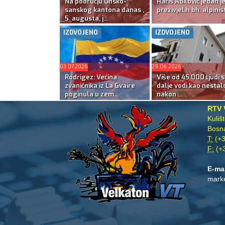
Na području Unsko-
Haris Adilović jedan j
sanskog kantona danas ,
preživjelih bh. alpinis
5. augusta, j...
...
IZDVOJENO
IZDVOJENO
03.07.2026
29.06.2026
Rodrigez: Većina
Više od 45.000 ljudi s
zvaničnika iz La Gvaire
dalje vodi kao nestal
poginula u zem...
nakon ...
RTV 
Kuliš
Bosna
T:
(+3
F:
(+3
E-ma
mark