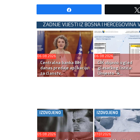
Share
ZADNJE VIJESTI IZ BOSNA I HERCEGOVINA V
06.08.2026
06.08.2026
Centralna banka BiH
CIK objavio izgled
danas predaje aplikaciju
glasačkog listića:
za članstv...
Umjesto “ik...
IZDVOJENO
IZDVOJENO
05.08.2026
27.07.2026