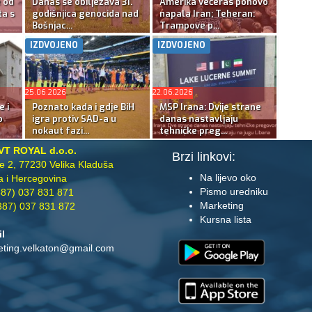
e od
Danas se obilježava 31.
Amerika večeras ponovo
ta s
godišnjica genocida nad
napala Iran; Teheran:
Bošnjac...
Trampove p...
IZDVOJENO
IZDVOJENO
25.06.2026
22.06.2026
e i
Poznato kada i gdje BiH
MSP Irana: Dvije strane
o
igra protiv SAD-a u
danas nastavljaju
nokaut fazi...
tehničke preg...
VT ROYAL d.o.o.
Brzi linkovi:
te 2, 77230 Velika Kladuša
Na lijevo oko
 i Hercegovina
Pismo uredniku
87) 037 831 871
Marketing
87) 037 831 872
Kursna lista
il
eting.velkaton@gmail.com