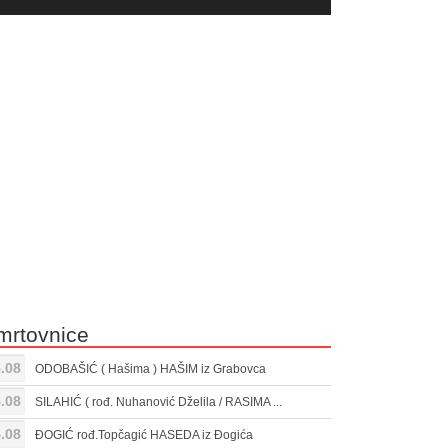
yer
Gore/Dole
ili
strelice
smanjivanje
za
tona.
pojačavanje
ili
smanjivanje
tona.
mrtovnice
.08
ODOBAŠIĆ ( Hašima ) HAŠIM iz Grabovca
.08
SILAHIĆ ( rođ. Nuhanović Dželila / RASIMA ...
.08
ĐOGIĆ rođ.Topčagić HASEDA iz Đogića