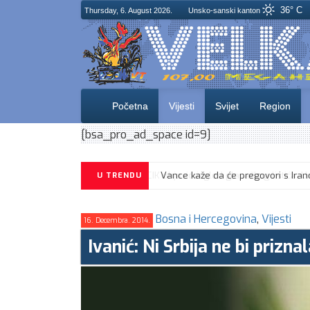
36° C
Thursday, 6. August 2026.
Unsko-sanski kanton
Početna
Vijesti
Svijet
Region
[bsa_pro_ad_space id=9]
CIK objavio izgled glasačkog listića
U TRENDU
Bosna i Hercegovina
,
Vijesti
16. Decembra. 2014.
Ivanić: Ni Srbija ne bi prizn