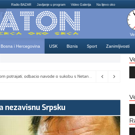
Radio BAZAR
Javljanje u program
Video Galerija
Na lijevo oko
Ve
Bosna i Hercegovina
USK
Biznis
Sport
Zanimljivosti
V
Au
Pla
: Umjesto “iksa” popunjavati kružić
06/08/2026
Ve
ala nezavisnu Srpsku
Au
Pla
R
Au