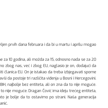
vljen prvih dana februara i da bi u martu i aprilu mogao
“ne za 10 godina, ali možda za 15, odnosno nada se za 20
o zbog nas, već i zbog EU, naglasio je on, dodajući da
i članica EU. On je istakao da treba izbjegavati sporne
vši da postoje tri različita viđenja u Bosni i Hercegovini.
BIH, najbolje bez entiteta, ali on zna da to nije moguće.
 to nije moguće. Dragan Čović ima ideju trećeg entiteta,
to je bolje da to ostavimo po strani. Naša generacija
vanić.