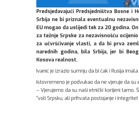
Predsjedavajući Predsjedništva Bosne i H
Srbija ne bi priznala eventualnu nezavisn
EU mogao da uslijedi tek za 20 godina. On
za težnje Srpske za nezavisnošću ocijenio
za učvršćivanje vlasti, a da bi prva zem
narednih godina, bila Srbija, jer bi Be
Kosova realnost.
Ivanić je izrazio sumnju da bi čak i Rusija ima
Istovremeno je podvukao da ne vjeruje da su e
– Vjerujemo da su naši etnički korijeni tamo. 
“voli Srpsku, ali prihvata postojanje i integritet