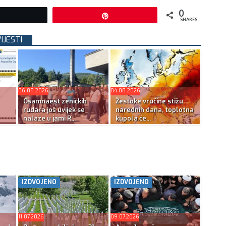
0
Tweet
Pin
SHARES
IJESTI
06.08.2026
04.08.2026
Osamnaest zeničkih
Žestoke vrućine stižu
rudara još uvijek se
narednih dana, toplotna
nalaze u jami R...
kupola će...
IZDVOJENO
IZDVOJENO
11.07.2026
09.07.2026