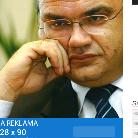
Pla
S
05
05
04