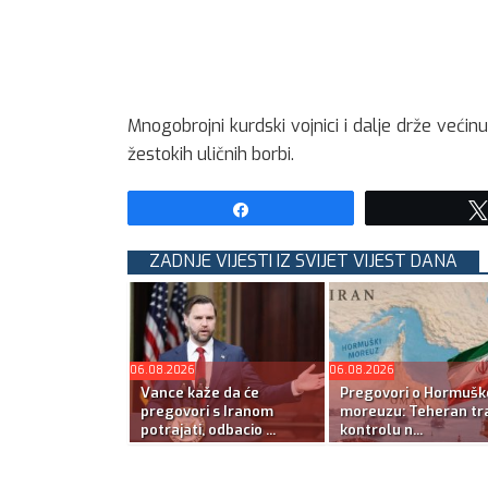
Mnogobrojni kurdski vojnici i dalje drže veći
žestokih uličnih borbi.
Share
ZADNJE VIJESTI IZ SVIJET VIJEST DANA
06.08.2026
06.08.2026
Vance kaže da će
Pregovori o Hormuš
pregovori s Iranom
moreuzu: Teheran tra
potrajati, odbacio ...
kontrolu n...