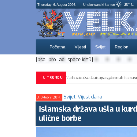
30° C
Thursday, 6. August 2026.
Unsko-sanski kanton
Početna
Vijesti
Svijet
Region
[bsa_pro_ad_space id=9]
U TRENDU
Svijet
,
Vijest dana
3. Oktobra. 2014.
Islamska država ušla u kurd
ulične borbe