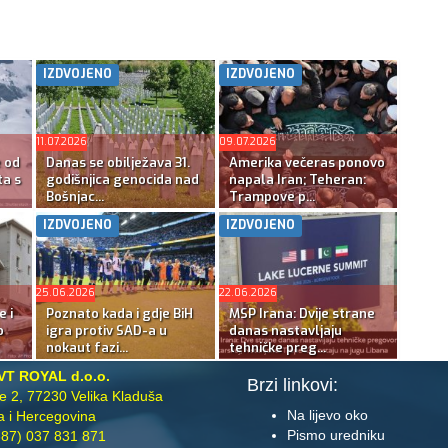
IZDVOJENO
IZDVOJENO
11.07.2026
09.07.2026
e od
Danas se obilježava 31.
Amerika večeras ponovo
ta s
godišnjica genocida nad
napala Iran; Teheran:
Bošnjac...
Trampove p...
IZDVOJENO
IZDVOJENO
25.06.2026
22.06.2026
e i
Poznato kada i gdje BiH
MSP Irana: Dvije strane
o
igra protiv SAD-a u
danas nastavljaju
nokaut fazi...
tehničke preg...
VT ROYAL d.o.o.
Brzi linkovi:
te 2, 77230 Velika Kladuša
Na lijevo oko
 i Hercegovina
Pismo uredniku
87) 037 831 871