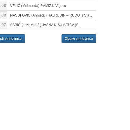
.08
VELIĆ (Mehmeda) RAMIZ iz Vejnca
.08
NASUFOVIĆ (Ahmeta ) HAJRUDIN – RUDO iz Sta...
.07
ŠABIĆ ( rođ. Murić ) JASNA iz ŠUMATCA (S...
idi smrtovnice
Objavi smrtovnicu