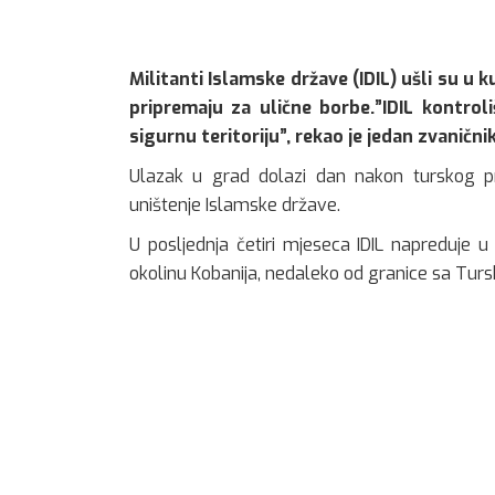
Militanti Islamske države (IDIL) ušli su u 
pripremaju za ulične borbe.”IDIL kontroli
sigurnu teritoriju”, rekao je jedan zvaničn
Ulazak u grad dolazi dan nakon turskog pris
uništenje Islamske države.
U posljednja četiri mjeseca IDIL napreduje u os
okolinu Kobanija, nedaleko od granice sa Tur