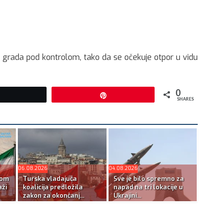
nu grada pod kontrolom, tako da se očekuje otpor u vidu
0
Tweet
Pin
SHARES
06.08.2026
04.08.2026
kom
Turska vladajuća
Sve je bilo spremno za
ži
koalicija predložila
napad na tri lokacije u
zakon za okončanj...
Ukrajini...