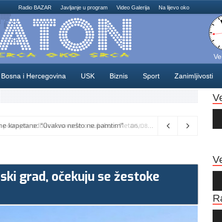
Radio BAZAR
Javljanje u program
Video Galerija
Na lijevo oko
Ve
Bosna i Hercegovina
USK
Biznis
Sport
Zanimljivosti
V
Au
Pla
Vance kaže da će pregovori s Iranom potrajati, odbacio navode o sukobu s Netanyahuom
06/08/2026
Ve
ski grad, očekuju se žestoke
Au
Pla
R
Au