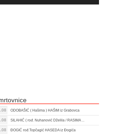
yer
Gore/Dole
ili
strelice
smanjivanje
za
tona.
pojačavanje
ili
smanjivanje
tona.
mrtovnice
.08
ODOBAŠIĆ ( Hašima ) HAŠIM iz Grabovca
.08
SILAHIĆ ( rođ. Nuhanović Dželila / RASIMA ...
.08
ĐOGIĆ rođ.Topčagić HASEDA iz Đogića