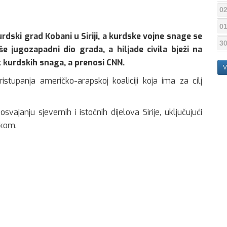
02
01
kurdski grad Kobani u Siriji, a kurdske vojne snage se
30
še jugozapadni dio grada, a hiljade civila bježi na
ik kurdskih snaga, a prenosi CNN.
V
tupanja američko-arapskoj koaliciji koja ima za cilj
vajanju sjevernih i istočnih dijelova Sirije, uključujući
skom.