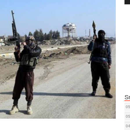
Pla
S
05
05
04