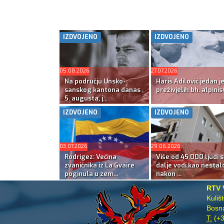
IZDVOJENO
IZDVOJENO
05.08.2026
27.07.2026
Na području Unsko-
Haris Adilović jedan j
sanskog kantona danas ,
preživjelih bh. alpinis
5. augusta, j...
...
IZDVOJENO
IZDVOJENO
03.07.2026
29.06.2026
Rodrigez: Većina
Više od 45.000 ljudi s
zvaničnika iz La Gvaire
dalje vodi kao nestal
poginula u zem...
nakon ...
RTV 
Kuliš
Bosna
T:
(+3