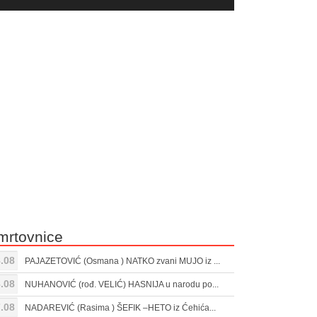
yer
Gore/Dole
ili
strelice
smanjivanje
za
tona.
pojačavanje
ili
smanjivanje
tona.
mrtovnice
.08
PAJAZETOVIĆ (Osmana ) NATKO zvani MUJO iz ...
.08
NUHANOVIĆ (rođ. VELIĆ) HASNIJA u narodu po...
.08
NADAREVIĆ (Rasima ) ŠEFIK –HETO iz Ćehića...