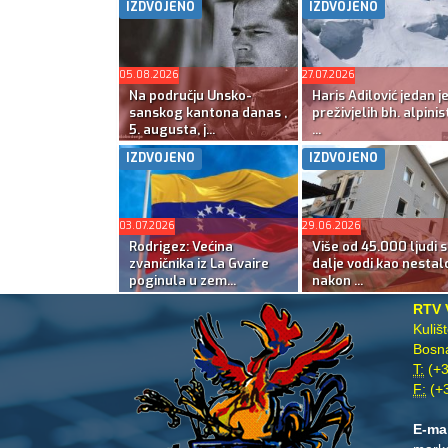
IZDVOJENO
IZDVOJENO
05.08.2026
27.07.2026
Na području Unsko-
Haris Adilović jedan j
sanskog kantona danas ,
preživjelih bh. alpinis
5. augusta, j...
...
IZDVOJENO
IZDVOJENO
03.07.2026
29.06.2026
Rodrigez: Većina
Više od 45.000 ljudi s
zvaničnika iz La Gvaire
dalje vodi kao nestal
poginula u zem...
nakon ...
RTV 
Kuliš
Bosna
T:
(+3
F:
(+3
E-ma