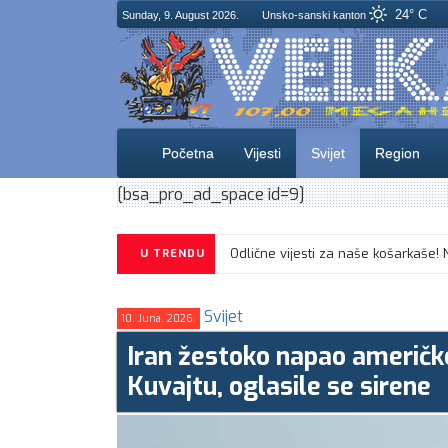
24° C
Sunday, 9. August 2026.
Unsko-sanski kanton
Početna
Vijesti
Svijet
Region
[bsa_pro_ad_space id=9]
U TRENDU
Svijet
10. Juna. 2026.
Iran žestoko napao američke
Kuvajtu, oglasile se sirene