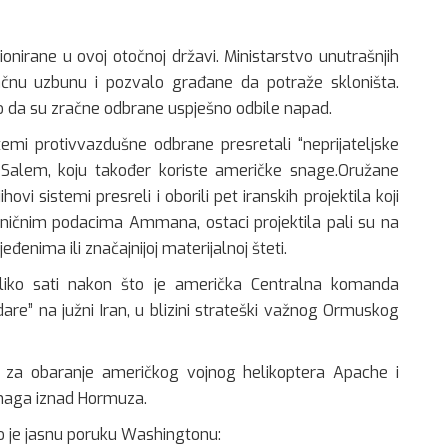
onirane u ovoj otočnoj državi. Ministarstvo unutrašnjih
račnu uzbunu i pozvalo građane da potraže skloništa.
dio da su zračne odbrane uspješno odbile napad.
stemi protivvazdušne odbrane presretali “neprijateljske
 Salem, koju također koriste američke snage.Oružane
vi sistemi presreli i oborili pet iranskih projektila koji
aničnim podacima Ammana, ostaci projektila pali su na
đenima ili značajnijoj materijalnoj šteti.
oliko sati nakon što je američka Centralna komanda
” na južni Iran, u blizini strateški važnog Ormuskog
za obaranje američkog vojnog helikoptera Apache i
snaga iznad Hormuza.
o je jasnu poruku Washingtonu: