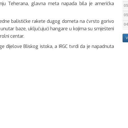
nju Teherana, glavna meta napada bila je američka
05
05
predne balističke rakete dugog dometa na čvrsto gorivo
04
e unutar baze, uključujući hangare u kojima su smješteni
olni centar.
V
uge dijelove Bliskog istoka, a IRGC tvrdi da je napadnuta