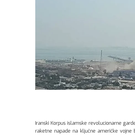
Iranski Korpus islamske revolucionarne gard
raketne napade na ključne američke vojne b