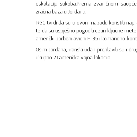
eskalaciju sukoba.Prema zvaničnom saopće
zračna baza u Jordanu.
IRGC tvrdi da su u ovom napadu koristili na
te da su uspješno pogodili četiri ključne met
američki borbeni avioni F-35 i komandno-kontr
Osim Jordana, iranski udari preplavili su i dr
ukupno 21 američka vojna lokacija.