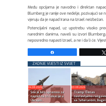
Među opcijama je navodno i direktan napad
Blumberg je ranije ove nedelje, pozivajući se 
vjeruju da je napad Irana na Izrael neizbežan.
Potencijalni napad, uz upotrebu visoko pr
narednim danima, naveli su izvori Blumberga
neposredno napasti Izrael, a ne i da li će. Vijes
Share
ZADNJE VIJESTI IZ SVIJET
04.08.2026
03.08.2026
Sve je bilo spremno za
Tramp: Danas
napad na tri lokacije u
nastavljamo razgovo
Ukrajini...
sa Teheranom; Bagei:.