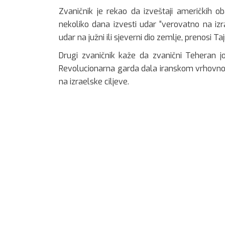
Zvaničnik je rekao da izveštaji američkih o
nekoliko dana izvesti udar “verovatno na iz
udar na južni ili sjeverni dio zemlje, prenosi Ta
Drugi zvaničnik kaže da zvanični Teheran jo
Revolucionarna garda dala iranskom vrhovnom
na izraelske ciljeve.