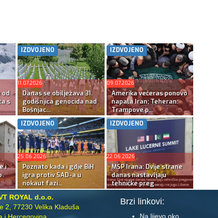
IZDVOJENO
IZDVOJENO
11.07.2026
09.07.2026
e od
Danas se obilježava 31.
Amerika večeras ponovo
ta s
godišnjica genocida nad
napala Iran; Teheran:
Bošnjac...
Trampove p...
IZDVOJENO
IZDVOJENO
25.06.2026
22.06.2026
e i
Poznato kada i gdje BiH
MSP Irana: Dvije strane
o
igra protiv SAD-a u
danas nastavljaju
nokaut fazi...
tehničke preg...
VT ROYAL d.o.o.
Brzi linkovi:
te 2, 77230 Velika Kladuša
Na lijevo oko
 i Hercegovina