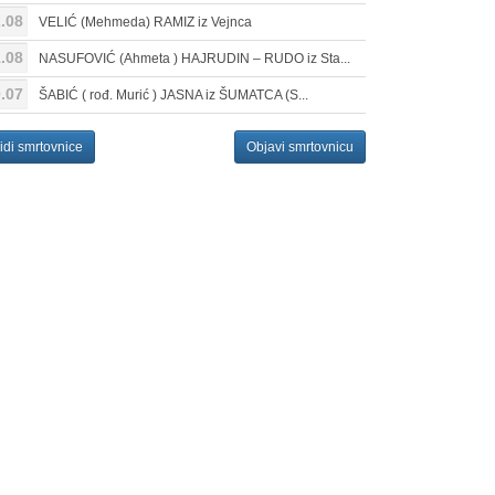
.08
VELIĆ (Mehmeda) RAMIZ iz Vejnca
.08
NASUFOVIĆ (Ahmeta ) HAJRUDIN – RUDO iz Sta...
.07
ŠABIĆ ( rođ. Murić ) JASNA iz ŠUMATCA (S...
idi smrtovnice
Objavi smrtovnicu