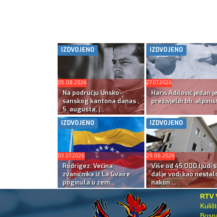
IZDVOJENO
IZDVOJENO
05.08.2026
27.07.2026
Na području Unsko-
Haris Adilović jedan j
sanskog kantona danas ,
preživjelih bh. alpinis
5. augusta, j...
...
IZDVOJENO
IZDVOJENO
03.07.2026
29.06.2026
Rodrigez: Većina
Više od 45.000 ljudi s
zvaničnika iz La Gvaire
dalje vodi kao nestal
poginula u zem...
nakon ...
RTV 
Kuliš
Bosna