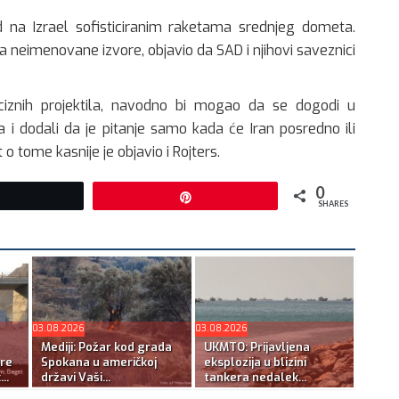
 na Izrael sofisticiranim raketama srednjeg dometa.
na neimenovane izvore, objavio da SAD i njihovi saveznici
eciznih projektila, navodno bi mogao da se dogodi u
 i dodali da je pitanje samo kada će Iran posredno ili
t o tome kasnije je objavio i Rojters.
0
Tweet
Pin
SHARES
03.08.2026
03.08.2026
Mediji: Požar kod grada
UKMTO: Prijavljena
re
Spokana u američkoj
eksplozija u blizini
..
državi Vaši...
tankera nedalek...