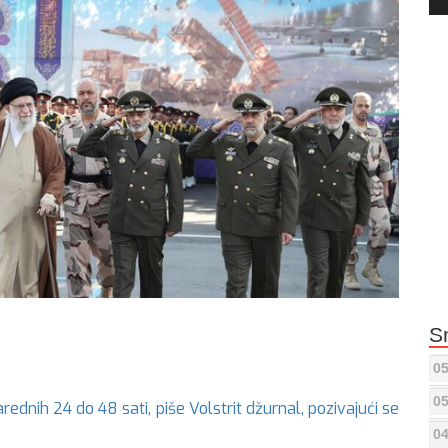
Pla
S
05
05
ednih 24 do 48 sati, piše Volstrit džurnal, pozivajući se
04