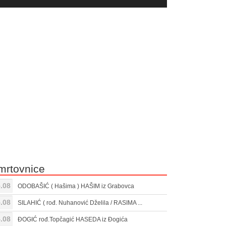
yer
Gore/Dole
ili
strelice
smanjivanje
za
tona.
pojačavanje
ili
smanjivanje
tona.
mrtovnice
.08
ODOBAŠIĆ ( Hašima ) HAŠIM iz Grabovca
.08
SILAHIĆ ( rođ. Nuhanović Dželila / RASIMA ...
.08
ĐOGIĆ rođ.Topčagić HASEDA iz Đogića