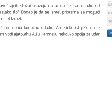
02
baveštajnih službi ukazuju na to da će Iran u roku od
raelsko tlo”. Dodao je da se Izrael priprema za mogući
01
jms of Izrael.
30
š nije donio konačnu odluku. Američki list piše da je
 vođi ajatolahu Aliju Hamneiju nekoliko opcija za udar
V