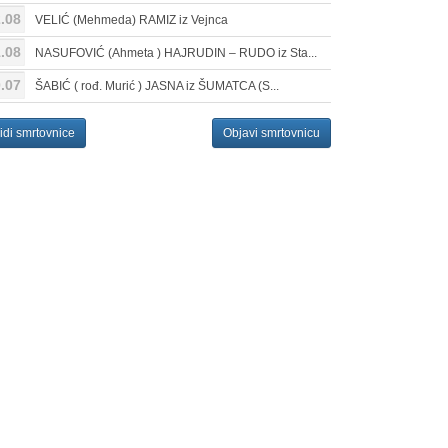
.08
VELIĆ (Mehmeda) RAMIZ iz Vejnca
.08
NASUFOVIĆ (Ahmeta ) HAJRUDIN – RUDO iz Sta...
.07
ŠABIĆ ( rođ. Murić ) JASNA iz ŠUMATCA (S...
idi smrtovnice
Objavi smrtovnicu