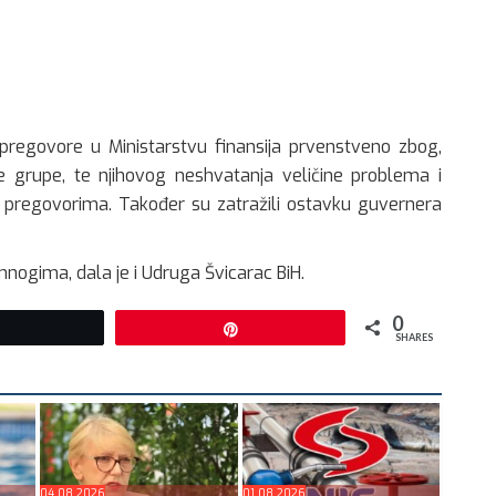
pregovore u Ministarstvu finansija prvenstveno zbog,
ne grupe, te njihovog neshvatanja veličine problema i
 pregovorima. Također su zatražili ostavku guvernera
ogima, dala je i Udruga Švicarac BiH.
0
Tweet
Pin
SHARES
04.08.2026
01.08.2026