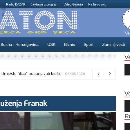
Radio BAZAR
Javljanje u program
Video Galerija
Na lijevo oko
Ve
Bosna i Hercegovina
USK
Biznis
Sport
Zanimljivosti
V
Au
Pla
Osamnaest zeničkih rudara još uvijek se nalaze u jami Raspotočje: Protest zbog kašnjenja plaća i neuplaćenih doprinosa
Ve
ruženja Franak
Au
Pla
R
Au