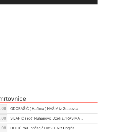
yer
Gore/Dole
ili
strelice
smanjivanje
za
tona.
pojačavanje
ili
smanjivanje
tona.
mrtovnice
.08
ODOBAŠIĆ ( Hašima ) HAŠIM iz Grabovca
.08
SILAHIĆ ( rođ. Nuhanović Dželila / RASIMA ...
.08
ĐOGIĆ rođ.Topčagić HASEDA iz Đogića