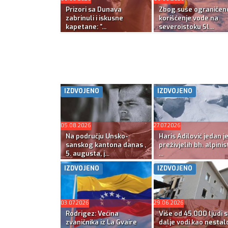
Prizori sa Dunava
Zbog suše ograničen
zabrinuli i iskusne
korišćenje vode na
kapetane: “...
severoistoku Sl...
IZDVOJENO
IZDVOJENO
05.08.2026
27.07.2026
Na području Unsko-
Haris Adilović jedan j
sanskog kantona danas ,
preživjelih bh. alpinis
5. augusta, j...
...
IZDVOJENO
IZDVOJENO
03.07.2026
29.06.2026
Rodrigez: Većina
Više od 45.000 ljudi s
zvaničnika iz La Gvaire
dalje vodi kao nestal