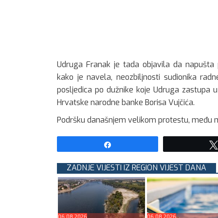
Udruga Franak je tada objavila da napušta 
kako je navela, neozbiljnosti sudionika rad
posljedica po dužnike koje Udruga zastupa u
Hrvatske narodne banke Borisa Vujčića.
Podršku današnjem velikom protestu, među mn
Share
ZADNJE VIJESTI IZ REGION VIJEST DANA
06.08.2026
06.08.2026