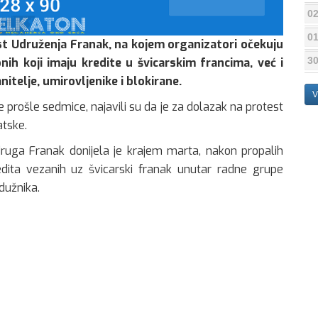
02
01
t Udruženja Franak, na kojem organizatori očekuju
30
nih koji imaju kredite u švicarskim francima, već i
nitelje, umirovljenike i blokirane.
V
 prošle sedmice, najavili su da je za dolazak na protest
atske.
ruga Franak donijela je krajem marta, nakon propalih
edita vezanih uz švicarski franak unutar radne grupe
dužnika.