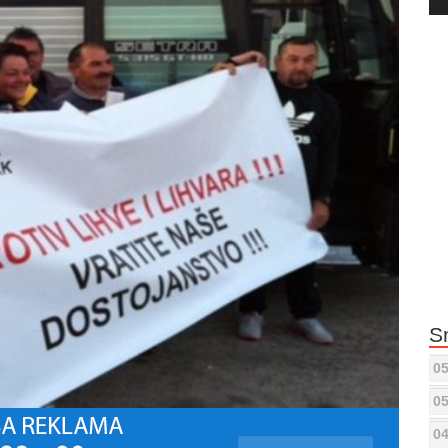
Pla
S
05
05
04