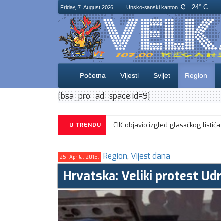
24° C
Friday, 7. August 2026.
Unsko-sanski kanton
Početna
Vijesti
Svijet
Region
[bsa_pro_ad_space id=9]
U TRENDU
Region
,
Vijest dana
25. Aprila. 2015.
Hrvatska: Veliki protest Ud