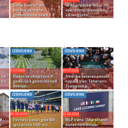
o
Sonja Biserko: Još
OFAC produžio NIS-u
postoje skrivene
operativnu licencu do
grobnice koje svjed...
28. augusta, ...
IZDVOJENO
IZDVOJENO
11.07.2026
09.07.2026
e od
Danas se obilježava 31.
Amerika večeras ponovo
ta s
godišnjica genocida nad
napala Iran; Teheran:
Bošnjac...
Trampove p...
IZDVOJENO
IZDVOJENO
25.06.2026
22.06.2026
e i
Poznato kada i gdje BiH
MSP Irana: Dvije strane
o
igra protiv SAD-a u
danas nastavljaju