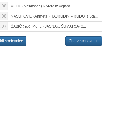
.08
VELIĆ (Mehmeda) RAMIZ iz Vejnca
.08
NASUFOVIĆ (Ahmeta ) HAJRUDIN – RUDO iz Sta...
.07
ŠABIĆ ( rođ. Murić ) JASNA iz ŠUMATCA (S...
idi smrtovnice
Objavi smrtovnicu