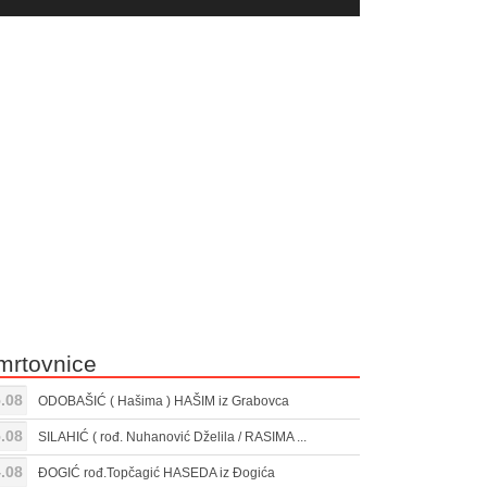
yer
Gore/Dole
ili
strelice
smanjivanje
za
tona.
pojačavanje
ili
smanjivanje
tona.
mrtovnice
.08
ODOBAŠIĆ ( Hašima ) HAŠIM iz Grabovca
.08
SILAHIĆ ( rođ. Nuhanović Dželila / RASIMA ...
.08
ĐOGIĆ rođ.Topčagić HASEDA iz Đogića