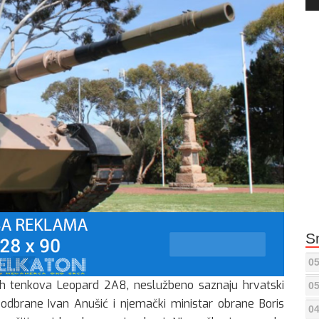
Pla
S
05
ih tenkova Leopard 2A8, neslužbeno saznaju hrvatski
05
r odbrane Ivan Anušić i njemački ministar obrane Boris
04