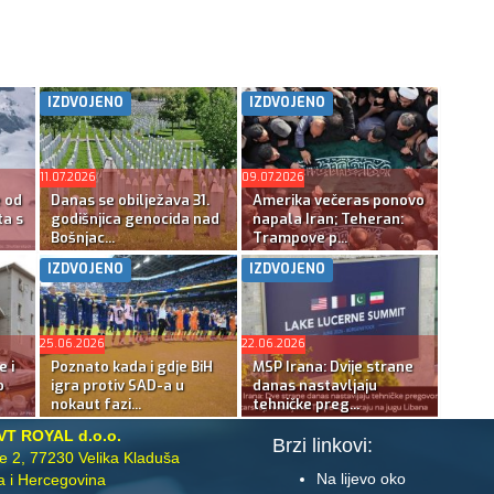
IZDVOJENO
IZDVOJENO
11.07.2026
09.07.2026
e od
Danas se obilježava 31.
Amerika večeras ponovo
ta s
godišnjica genocida nad
napala Iran; Teheran:
Bošnjac...
Trampove p...
IZDVOJENO
IZDVOJENO
25.06.2026
22.06.2026
e i
Poznato kada i gdje BiH
MSP Irana: Dvije strane
o
igra protiv SAD-a u
danas nastavljaju
nokaut fazi...
tehničke preg...
VT ROYAL d.o.o.
Brzi linkovi:
te 2, 77230 Velika Kladuša
Na lijevo oko
 i Hercegovina