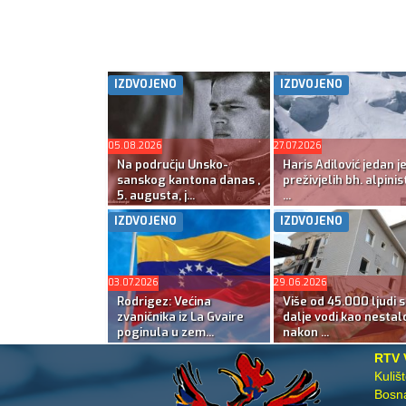
IZDVOJENO
IZDVOJENO
05.08.2026
27.07.2026
Na području Unsko-
Haris Adilović jedan j
sanskog kantona danas ,
preživjelih bh. alpinis
5. augusta, j...
...
IZDVOJENO
IZDVOJENO
03.07.2026
29.06.2026
Rodrigez: Većina
Više od 45.000 ljudi s
zvaničnika iz La Gvaire
dalje vodi kao nestal
poginula u zem...
nakon ...
RTV 
Kuliš
Bosna