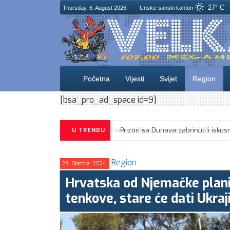
27° C
Thursday, 6. August 2026.
Unsko-sanski kanton
Početna
Vijesti
Svijet
Region
[bsa_pro_ad_space id=9]
U TRENDU
Region
29. Oktobra. 2024.
Hrvatska od Njemačke plani
tenkove, stare će dati Ukraji