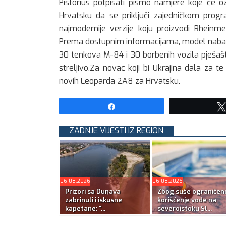
Pistorius potpisati pismo namjere koje će o
Hrvatsku da se priključi zajedničkom pr
najmodernije verzije koju proizvodi Rheinmet
Prema dostupnim informacijama, model nabave 
30 tenkova M-84 i 30 borbenih vozila pješaštv
streljivo.Za novac koji bi Ukrajina dala za 
novih Leoparda 2A8 za Hrvatsku.
Share
ZADNJE VIJESTI IZ REGION
06.08.2026
06.08.2026
Prizori sa Dunava
Zbog suše ograničen
zabrinuli i iskusne
korišćenje vode na
kapetane: “...
severoistoku Sl...