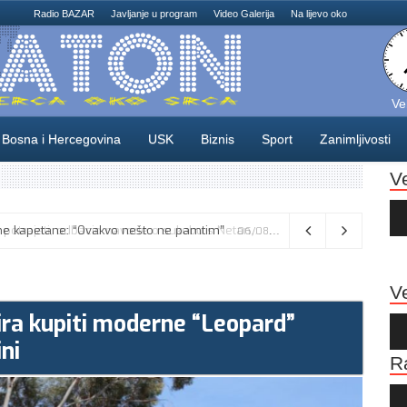
Radio BAZAR
Javljanje u program
Video Galerija
Na lijevo oko
Ve
Bosna i Hercegovina
USK
Biznis
Sport
Zanimljivosti
V
Au
Pla
Vance kaže da će pregovori s Iranom potrajati, odbacio navode o sukobu s Netanyahuom
06/08/2026
Ve
ra kupiti moderne “Leopard”
Au
Pla
ni
R
Au