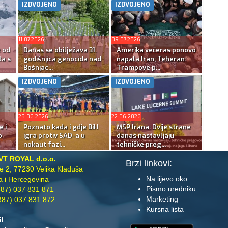
IZDVOJENO
IZDVOJENO
11.07.2026
09.07.2026
e od
Danas se obilježava 31.
Amerika večeras ponovo
ta s
godišnjica genocida nad
napala Iran; Teheran:
Bošnjac...
Trampove p...
IZDVOJENO
IZDVOJENO
25.06.2026
22.06.2026
e i
Poznato kada i gdje BiH
MSP Irana: Dvije strane
o
igra protiv SAD-a u
danas nastavljaju
nokaut fazi...
tehničke preg...
VT ROYAL d.o.o.
Brzi linkovi:
te 2, 77230 Velika Kladuša
Na lijevo oko
 i Hercegovina
Pismo uredniku
87) 037 831 871
Marketing
87) 037 831 872
Kursna lista
il