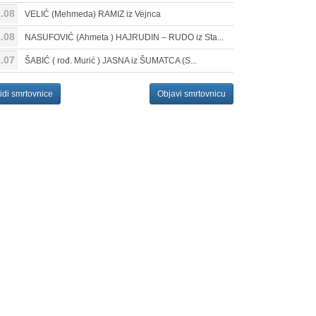
.08
VELIĆ (Mehmeda) RAMIZ iz Vejnca
.08
NASUFOVIĆ (Ahmeta ) HAJRUDIN – RUDO iz Sta...
.07
ŠABIĆ ( rođ. Murić ) JASNA iz ŠUMATCA (S...
idi smrtovnice
Objavi smrtovnicu