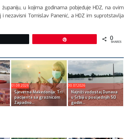
u županiju, u kojima godinama pobjeđuje HDZ, na ovim
j i nezavisni Tomislav Panenić, a HDZ im suprotstavlja
0
Tweet
Pin
SHARES
01.08.2026
30.07.2026
Sjeverna Makedonija: Tri
Najniži vodostaj Dunava
o
pacijenta sa groznicom
u Srbiji u posljednjih 50
Zapadno...
godin...