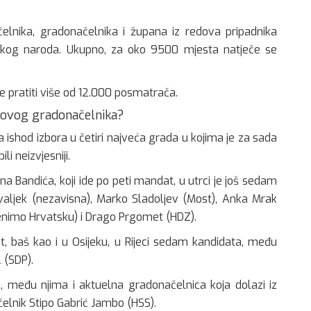
čelnika, gradonačelnika i župana iz redova pripadnika
tskog naroda. Ukupno, za oko 9500 mjesta natječe se
e pratiti više od 12.000 posmatrača.
 novog gradonačelnika?
ishod izbora u četiri najveća grada u kojima je za sada
li neizvjesniji.
 Bandića, koji ide po peti mandat, u utrci je još sedam
valjek (nezavisna), Marko Sladoljev (Most), Anka Mrak
mijenimo Hrvatsku) i Drago Prgomet (HDZ).
et, baš kao i u Osijeku, u Rijeci sedam kandidata, među
 (SDP).
a, među njima i aktuelna gradonačelnica koja dolazi iz
čelnik Stipo Gabrić Jambo (HSS).