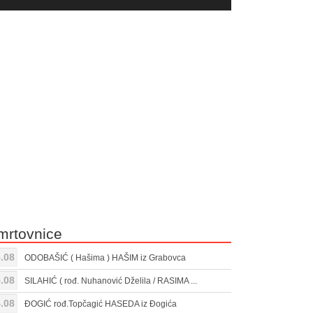
yer
Gore/Dole
ili
strelice
smanjivanje
za
tona.
pojačavanje
ili
smanjivanje
tona.
mrtovnice
.08
ODOBAŠIĆ ( Hašima ) HAŠIM iz Grabovca
.08
SILAHIĆ ( rođ. Nuhanović Dželila / RASIMA ...
.08
ĐOGIĆ rođ.Topčagić HASEDA iz Đogića