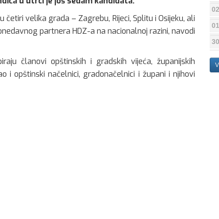
ića u utrci je još sedam kandidata.
02
tiri velika grada – Zagrebu, Rijeci, Splitu i Osijeku, ali
01
 donedavnog partnera HDZ-a na nacionalnoj razini, navodi
30
raju članovi opštinskih i gradskih vijeća, županijskih
V
i opštinski načelnici, gradonačelnici i župani i njihovi