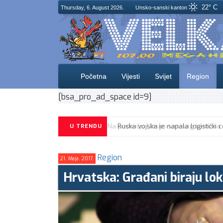
22° C
Thursday, 6. August 2026.
Unsko-sanski kanton
Početna
Vijesti
Svijet
Region
[bsa_pro_ad_space id=9]
U TRENDU
Region
21. Maja. 2017.
Hrvatska: Građani biraju lo