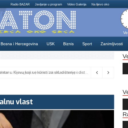
Radio BAZAR
Javljanje u program
Video Galerija
Na lijevo oko
Ve
Bosna i Hercegovina
USK
Biznis
Sport
Zanimljivosti
V
Au
Pla
Na području Unsko-sanskog kantona danas , 5. augusta, je Dan žalosti, u znak poštovanja prema liku i djelu generala Izeta Nanića,
Ve
kalnu vlast
Au
Pla
R
Au