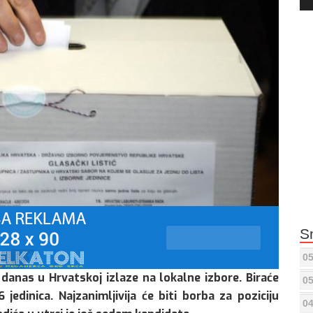
Pla
S
05
 danas u Hrvatskoj izlaze na lokalne izbore. Biraće
05
jedinica. Najzanimljivija će biti borba za poziciju
04