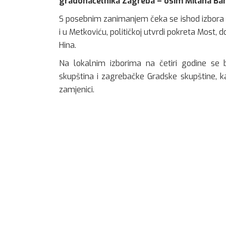
gradonačelnika Zagreba – osim Milana Band
S posebnim zanimanjem čeka se ishod izbora u če
i u Metkoviću, političkoj utvrdi pokreta Most,
Hina.
Na lokalnim izborima na četiri godine se bi
skupština i zagrebačke Gradske skupštine, kao 
zamjenici.