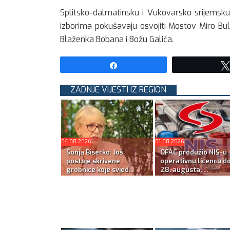
Splitsko-dalmatinsku i Vukovarsko srijemsk
izborima pokušavaju osvojiti Mostov Miro Bul
Blaženka Bobana i Božu Galića.
Share
ZADNJE VIJESTI IZ REGION
04.08.2026
01.08.2026
Sonja Biserko: Još
OFAC produžio NIS-u
postoje skrivene
operativnu licencu d
grobnice koje svjed...
28. augusta, ...