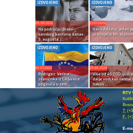
IZDVOJENO
IZDVOJENO
05.08.2026
27.07.2026
Na području Unsko-
Haris Adilović jedan j
sanskog kantona danas ,
preživjelih bh. alpinis
5. augusta, j...
...
IZDVOJENO
IZDVOJENO
03.07.2026
29.06.2026
Rodrigez: Većina
Više od 45.000 ljudi s
zvaničnika iz La Gvaire
dalje vodi kao nestal
poginula u zem...
nakon ...
RTV 
Kuliš
Bosna
T:
(+3
F:
(+3
E-ma