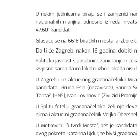
U nekim jedinicama biraju se i zamjenici na
nacionalnih manjina, odnosno iz reda hrva
47.601 kandidat.
Glasaće se na 6618 biračkih mjesta, a izbore ć
Da li će Zagreb, nakon 16 godina, dobiti
Politička javnost s posebnim zanimanjem čeka 
izvjesno samo da im lokalni izbori nikada nisu bi
U Zagrebu, uz aktuelnog gradonačelnika Milana
kandidata -Bruna Esih (nezavisna), Sandra Š
Taritaš (HNS), Ivan Lovrinović (Živi zid i Pro
U Splitu fotelju gradonačelnika želi njih dev
njima i aktuelni gradonačelnik Veljko Obersnel
U Metkoviću, “utvrdi Mosta”, pet je kandidat
ovog pokreta, Katarina Ujdur, te bivši gradona