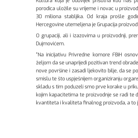
Kultura koja je oduvijek prisutna kod nas p
porodica uložile su vrijeme i novac u proizvo
30 miliona stabljika. Od kraja prošle go
Hercegovine utemeljena je Grupacija proizvođa
O grupaciji, ali i izazovima u proizvodnji, pr
Dujmovićem.
“Na inicijativu Privredne komore FBiH osnov
željom da se unaprijedi pozitivan trend obrade
nove površine i zasadi ljekovito bilje, da s
smislu te što uspješnijem organiziranju organ
skladu s tim poduzeli smo prve korake u priku
kojim kapacitetima te proizvodnje se radi te 
kvantiteta i kvaliteta finalnog proizvoda, a to 