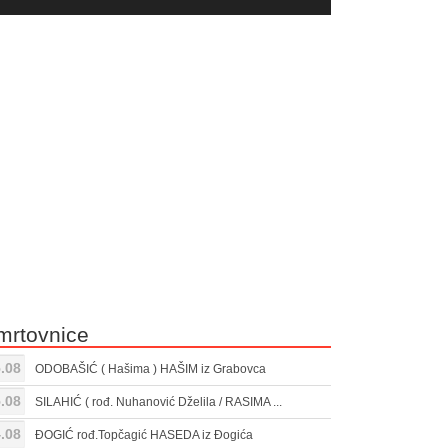
yer
Gore/Dole
ili
strelice
smanjivanje
za
tona.
pojačavanje
ili
smanjivanje
tona.
mrtovnice
.08
ODOBAŠIĆ ( Hašima ) HAŠIM iz Grabovca
.08
SILAHIĆ ( rođ. Nuhanović Dželila / RASIMA ...
.08
ĐOGIĆ rođ.Topčagić HASEDA iz Đogića