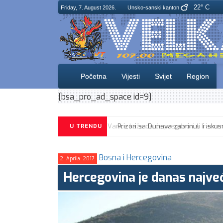
22° C
Friday, 7. August 2026.
Unsko-sanski kanton
Početna
Vijesti
Svijet
Region
[bsa_pro_ad_space id=9]
U TRENDU
Bosna i Hercegovina
2. Aprila. 2017.
Hercegovina je danas najveć