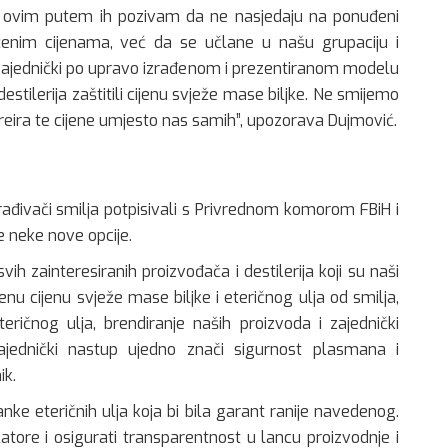
 i ovim putem ih pozivam da ne nasjedaju na ponuđeni
ženim cijenama, već da se učlane u našu grupaciju i
zajednički po upravo izrađenom i prezentiranom modelu
stilerija zaštitili cijenu svježe mase biljke. Ne smijemo
kreira te cijene umjesto nas samih”, upozorava Dujmović.
erađivači smilja potpisivali s Privrednom komorom FBiH i
neke nove opcije.
h zainteresiranih proizvođača i destilerija koji su naši
nu cijenu svježe mase biljke i eteričnog ulja od smilja,
eričnog ulja, brendiranje naših proizvoda i zajednički
jednički nastup ujedno znači sigurnost plasmana i
ik.
nke eteričnih ulja koja bi bila garant ranije navedenog.
tore i osigurati transparentnost u lancu proizvodnje i