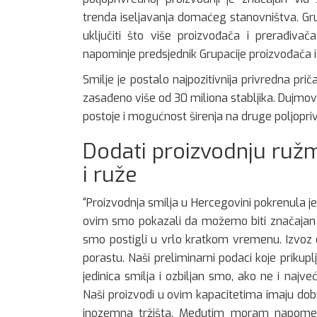
trenda iseljavanja domaćeg stanovništva. Gru
uključiti što više proizvođača i prerađivač
napominje predsjednik Grupacije proizvođača i
Smilje je postalo najpozitivnija privredna pr
zasađeno više od 30 miliona stabljika. Dujmo
postoje i mogućnost širenja na druge poljopri
Dodati proizvodnju ružma
i ruže
“Proizvodnja smilja u Hercegovini pokrenula
ovim smo pokazali da možemo biti značajan p
smo postigli u vrlo kratkom vremenu. Izvoz 
porastu. Naši preliminarni podaci koje prik
jedinica smilja i ozbiljan smo, ako ne i najveć
Naši proizvodi u ovim kapacitetima imaju dob
inozemna tržišta. Međutim moram napome