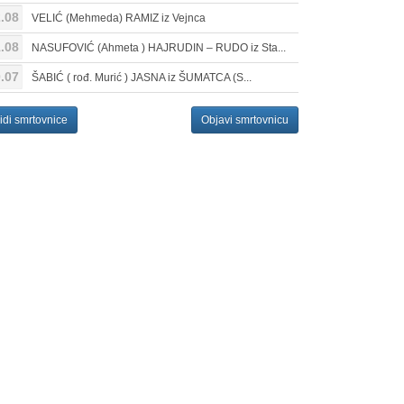
.08
VELIĆ (Mehmeda) RAMIZ iz Vejnca
.08
NASUFOVIĆ (Ahmeta ) HAJRUDIN – RUDO iz Sta...
.07
ŠABIĆ ( rođ. Murić ) JASNA iz ŠUMATCA (S...
idi smrtovnice
Objavi smrtovnicu