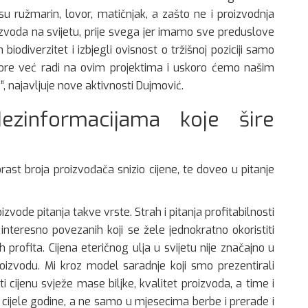
su ružmarin, lovor, matičnjak, a zašto ne i proizvodnja
oizvoda na svijetu, prije svega jer imamo sve preduslove
iodiverzitet i izbjegli ovisnost o tržišnoj poziciji samo
ore već radi na ovim projektima i uskoro ćemo našim
, najavljuje nove aktivnosti Dujmović.
ezinformacijama koje šire
ast broja proizvođača snizio cijene, te doveo u pitanje
vode pitanja takve vrste. Strah i pitanja profitabilnosti
interesno povezanih koji se žele jednokratno okoristiti
 profita. Cijena eteričnog ulja u svijetu nije značajno u
izvodu. Mi kroz model saradnje koji smo prezentirali
cijenu svježe mase biljke, kvalitet proizvoda, a time i
m cijele godine, a ne samo u mjesecima berbe i prerade i