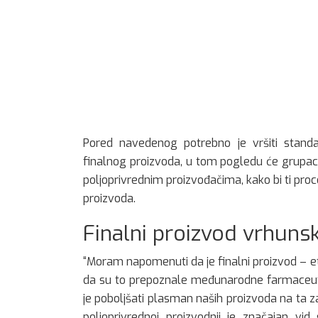
Pored navedenog potrebno je vršiti standard
finalnog proizvoda, u tom pogledu će grupaci
poljoprivrednim proizvođačima, kako bi ti proces
proizvoda.
Finalni proizvod vrhunsk
“Moram napomenuti da je finalni proizvod – e
da su to prepoznale međunarodne farmaceutsk
je poboljšati plasman naših proizvoda na ta z
poljoprivrednoj proizvodnji je značajan vi