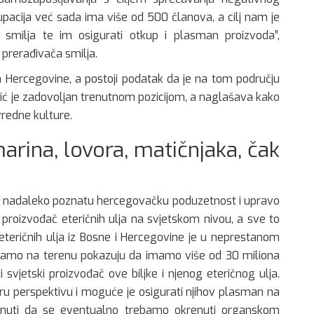
pacija već sada ima više od 500 članova, a cilj nam je
a smilja te im osigurati otkup i plasman proizvoda”,
 prerađivača smilja.
iča Hercegovine, a postoji podatak da je na tom području
vić je zadovoljan trenutnom pozicijom, a naglašava kako
vredne kulture.
rina, lovora, matičnjaka, čak
 je nadaleko poznatu hercegovačku poduzetnost i upravo
roizvođač eteričnih ulja na svjetskom nivou, a sve to
eteričnih ulja iz Bosne i Hercegovine je u neprestanom
upljamo na terenu pokazuju da imamo više od 30 miliona
i svjetski proizvođač ove biljke i njenog eteričnog ulja.
ru perspektivu i moguće je osigurati njihov plasman na
nuti da se eventualno trebamo okrenuti organskom