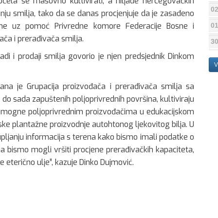
očela se masovno kultivirati, a hiljade hercegovačkih
02
dnju smilja, tako da se danas procjenjuje da je zasađeno
dine uz pomoć Privredne komore Federacije Bosne i
01
ča i prerađivača smilja.
30
eradi i prodaji smilja govorio je njen predsjednik Dinkom
V
ana je Grupacija proizvođača i prerađivača smilja sa
 do sada zapuštenih poljoprivrednih površina, kultiviraju
e pomogne poljoprivrednim proizvođačima u edukacijskom
ske plantažne proizvodnje autohtonog ljekovitog bilja. U
pljanju informacija s terena kako bismo imali podatke o
da bismo mogli vršiti procjene prerađivačkih kapaciteta,
je eterično ulje”, kazuje Dinko Dujmović.