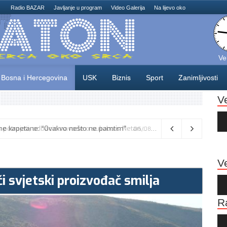
Radio BAZAR
Javljanje u program
Video Galerija
Na lijevo oko
Ve
Bosna i Hercegovina
USK
Biznis
Sport
Zanimljivosti
V
Au
Pla
Vance kaže da će pregovori s Iranom potrajati, odbacio navode o sukobu s Netanyahuom
06/08/2026
Ve
i svjetski proizvođač smilja
Au
Pla
R
Au