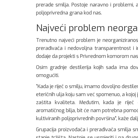
prerade smilja. Postoje naravno i problemi, 
poljoprivredna grana kod nas.
Najveći problem neorga
Trenutno najveći problem je neorganiziranos
prerađivača i nedovoljna transparentnost i 
dodaje da projekti s Privrednom komorom nasto
Osim gradnje destilerija kojih sada ima dovo
omogućiti.
“Kada je riječ o smilju, imamo dovoljno destile
eteričnih ulja koju sam već spomenuo, a kojoj 
zaštita kvaliteta. Međutim, kada je riječ
aromatičnog bilja, bit će nam potrebna pomoć
kultiviranih poljoprivrednih površina”, kaže dalj
Grupacija proizvođača i prerađivača smilja
stanje tržišta. Nastoje se usmjeriti i na d