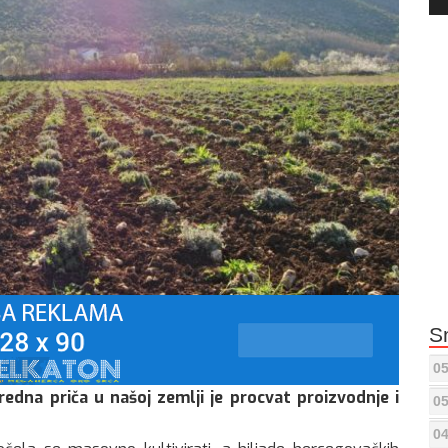
Pla
S
05
edna priča u našoj zemlji je procvat proizvodnje i
05
04