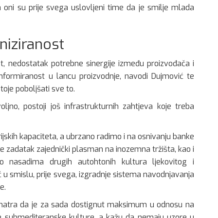
a oni su prije svega uslovljeni time da je smilje mlada
niziranost
t, nedostatak potrebne sinergije između proizvođača i
informiranost u lancu proizvodnje, navodi Dujmović te
je poboljšati sve to.
ljno, postoji još infrastrukturnih zahtjeva koje treba
rijskih kapaciteta, a ubrzano radimo i na osnivanju banke
je zadatak zajednički plasman na inozemna tržišta, kao i
 o nasadima drugih autohtonih kultura ljekovitog i
 u smislu, prije svega, izgradnje sistema navodnjavanja
e.
 smatra da je za sada dostignut maksimum u odnosu na
ruge submediteranske kulture, a kažu da nemaju uzore u