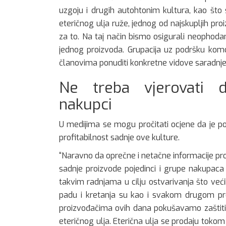
uzgoju i drugih autohtonim kultura, kao što 
eteričnog ulja ruže, jednog od najskupljih pr
za to. Na taj način bismo osigurali neophodan b
jednog proizvoda. Grupacija uz podršku kom
članovima ponuditi konkretne vidove saradnje”
Ne treba vjerovati d
nakupci
U medijima se mogu pročitati ocjene da je por
profitabilnost sadnje ove kulture.
“Naravno da oprečne i netačne informacije proiz
sadnje proizvode pojedinci i grupe nakupaca 
takvim radnjama u cilju ostvarivanja što većih
padu i kretanja su kao i svakom drugom pro
proizvođačima ovih dana pokušavamo zaštititi 
eteričnog ulja. Eterična ulja se prodaju toko