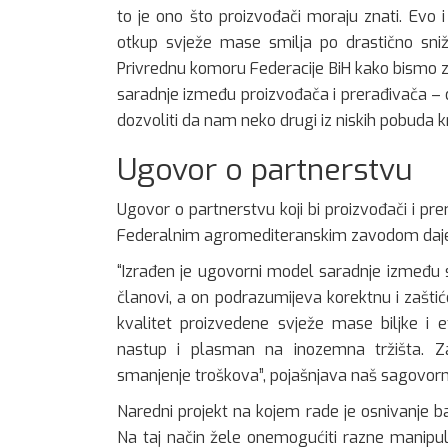
to je ono što proizvođači moraju znati. Evo
otkup svježe mase smilja po drastično sni
Privrednu komoru Federacije BiH kako bismo 
saradnje između proizvođača i prerađivača – de
dozvoliti da nam neko drugi iz niskih pobuda 
Ugovor o partnerstvu
Ugovor o partnerstvu koji bi proizvođači i pr
Federalnim agromediteranskim zavodom daje 
“Izrađen je ugovorni model saradnje između svi
članovi, a on podrazumijeva korektnu i zaštiće
kvalitet proizvedene svježe mase biljke i et
nastup i plasman na inozemna tržišta. Za
smanjenje troškova”, pojašnjava naš sagovorn
Naredni projekt na kojem rade je osnivanje ba
Na taj način žele onemogućiti razne manipula