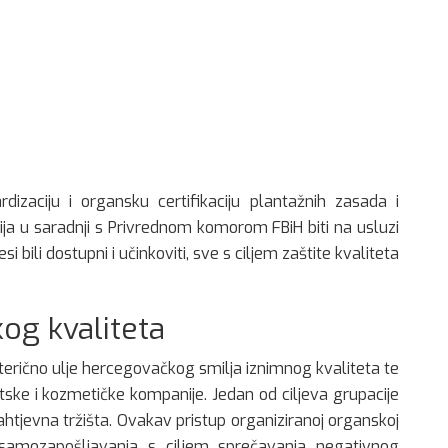
izaciju i organsku certifikaciju plantažnih zasada i
ja u saradnji s Privrednom komorom FBiH biti na usluzi
i bili dostupni i učinkoviti, sve s ciljem zaštite kvaliteta
og kvaliteta
terično ulje hercegovačkog smilja iznimnog kvaliteta te
e i kozmetičke kompanije. Jedan od ciljeva grupacije
ahtjevna tržišta. Ovakav pristup organiziranoj organskoj
d samozapošljavanja s ciljem sprečavanja negativnog