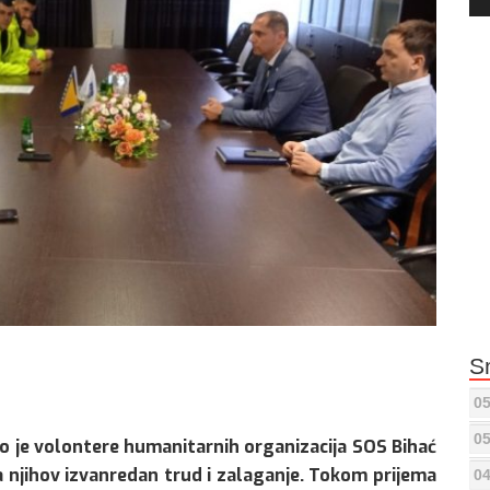
Pla
S
05
05
o je volontere humanitarnih organizacija SOS Bihać
a njihov izvanredan trud i zalaganje. Tokom prijema
04