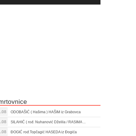
yer
Gore/Dole
ili
strelice
smanjivanje
za
tona.
pojačavanje
ili
smanjivanje
tona.
mrtovnice
.08
ODOBAŠIĆ ( Hašima ) HAŠIM iz Grabovca
.08
SILAHIĆ ( rođ. Nuhanović Dželila / RASIMA ...
.08
ĐOGIĆ rođ.Topčagić HASEDA iz Đogića