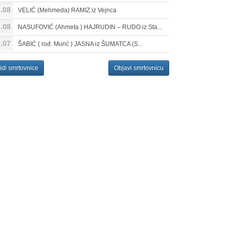
.08
VELIĆ (Mehmeda) RAMIZ iz Vejnca
.08
NASUFOVIĆ (Ahmeta ) HAJRUDIN – RUDO iz Sta...
.07
ŠABIĆ ( rođ. Murić ) JASNA iz ŠUMATCA (S...
idi smrtovnice
Objavi smrtovnicu