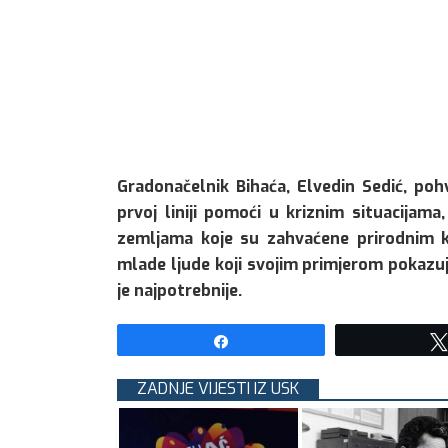
Gradonačelnik Bihaća, Elvedin Sedić, poh
prvoj liniji pomoći u kriznim situacijam
zemljama koje su zahvaćene prirodnim k
mlade ljude koji svojim primjerom pokazuj
je najpotrebnije.
Share
ZADNJE VIJESTI IZ USK