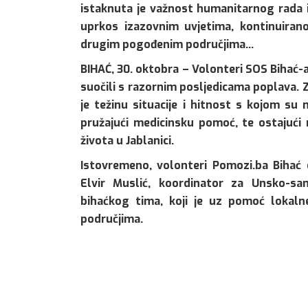
istaknuta je važnost humanitarnog rada 
uprkos izazovnim uvjetima, kontinuiran
drugim pogođenim područjima…
BIHAĆ, 30. oktobra – Volonteri SOS Bihać-a 
suočili s razornim posljedicama poplava. Z
je težinu situacije i hitnost s kojom su 
pružajući medicinsku pomoć, te ostajući n
života u Jablanici.
Istovremeno, volonteri Pomozi.ba Bihać 
Elvir Muslić, koordinator za Unsko-san
bihaćkog tima, koji je uz pomoć lokal
područjima.