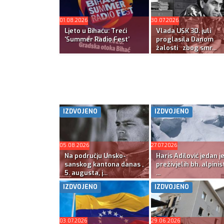
01.08.2026
30.07.2026
Ljeto u Bihaću: Treći
Vlada USK 30. juli
‘Summer Radio Fest’
proglasila Danom
žalosti zbog smr...
IZDVOJENO
IZDVOJENO
05.08.2026
27.07.2026
Na području Unsko-
Haris Adilović jedan j
sanskog kantona danas ,
preživjelih bh. alpinis
5. augusta, j...
...
IZDVOJENO
IZDVOJENO
03.07.2026
29.06.2026