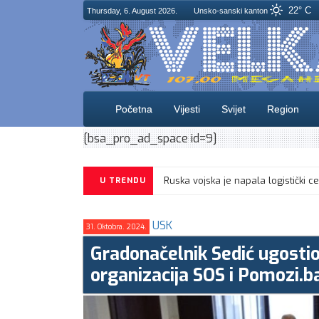
22° C
Thursday, 6. August 2026.
Unsko-sanski kanton
Početna
Vijesti
Svijet
Region
[bsa_pro_ad_space id=9]
U TRENDU
USK
31. Oktobra. 2024.
Gradonačelnik Sedić ugosti
organizacija SOS i Pomozi.b