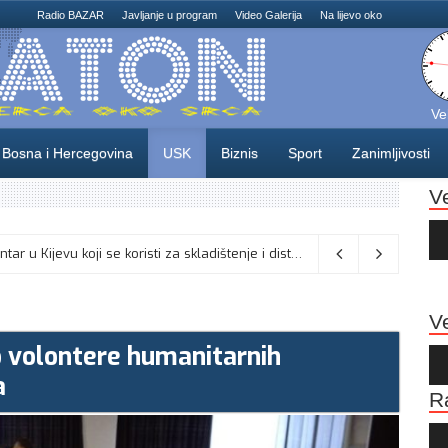
Radio BAZAR
Javljanje u program
Video Galerija
Na lijevo oko
Ve
Bosna i Hercegovina
USK
Biznis
Sport
Zanimljivosti
V
Au
Pla
Na području Unsko-sanskog kantona danas , 5. augusta, je Dan žalosti, u znak poštovanja prema liku i djelu generala Izeta Nanića,
Ruska vojska je napala logistički centar u Kijevu koji se koristi za skladištenje i distribuciju komponenti bespilotnih letjelica, saopštilo je danas rusko Ministarstvo odbrane.
Ve
o volontere humanitarnih
Au
Pla
a
R
Au