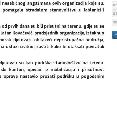
i nesebičnog angažmana ovih organizacija koje su,
02
o pomagale stradalom stanovništvu u Jablanici i
01
30
od prvih dana su bili prisutni na terenu, gdje su se
latan Kovačević, predsjednik organizacije, istaknuo
V
morali djelovati, obilazeći nepristupačna područja,
a usluzi civilnoj zaštiti kako bi olakšali povratak
djelovali su kao podrška stanovništvu na terenu.
ski kanton, opisao je mobilizaciju i prisutnost
ne uprave nastavio pružati podršku u pogođenim