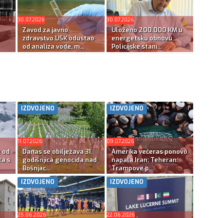
30.07.2026
30.07.2026
Zavod za javno
Uloženo 200.000 KM u
zdravstvo USK odustao
energetsku obnovu
od analiza vode, m...
Policijske stani...
IZDVOJENO
IZDVOJENO
11.07.2026
09.07.2026
e od
Danas se obilježava 31.
Amerika večeras ponovo
ta s
godišnjica genocida nad
napala Iran; Teheran:
Bošnjac...
Trampove p...
IZDVOJENO
IZDVOJENO
25.06.2026
22.06.2026