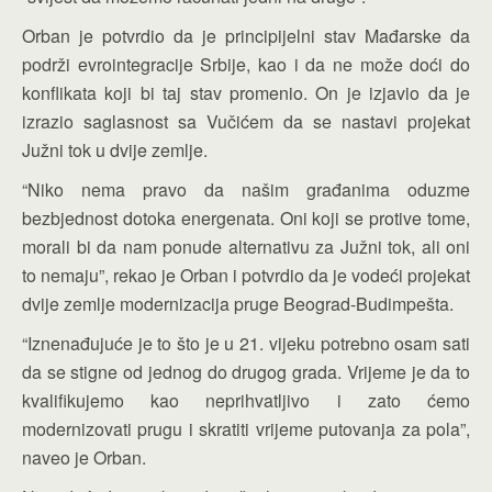
Orban je potvrdio da je principijelni stav Mađarske da
podrži evrointegracije Srbije, kao i da ne može doći do
konflikata koji bi taj stav promenio. On je izjavio da je
izrazio saglasnost sa Vučićem da se nastavi projekat
Južni tok u dvije zemlje.
“Niko nema pravo da našim građanima oduzme
bezbjednost dotoka energenata. Oni koji se protive tome,
morali bi da nam ponude alternativu za Južni tok, ali oni
to nemaju”, rekao je Orban i potvrdio da je vodeći projekat
dvije zemlje modernizacija pruge Beograd-Budimpešta.
“Iznenađujuće je to što je u 21. vijeku potrebno osam sati
da se stigne od jednog do drugog grada. Vrijeme je da to
kvalifikujemo kao neprihvatljivo i zato ćemo
modernizovati prugu i skratiti vrijeme putovanja za pola”,
naveo je Orban.