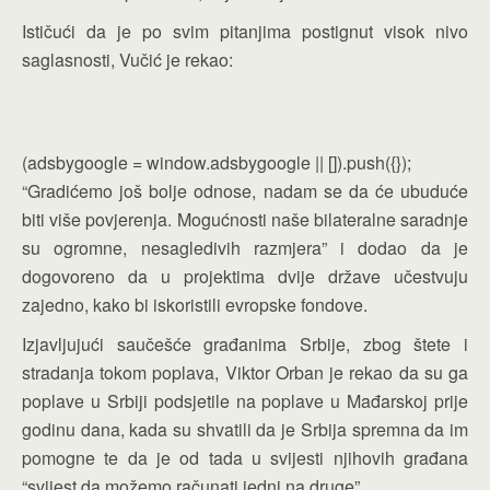
Ističući da je po svim pitanjima postignut visok nivo
saglasnosti, Vučić je rekao:
(adsbygoogle = window.adsbygoogle || []).push({});
“Gradićemo još bolje odnose, nadam se da će ubuduće
biti više povjerenja. Mogućnosti naše bilateralne saradnje
su ogromne, nesagledivih razmjera” i dodao da je
dogovoreno da u projektima dvije države učestvuju
zajedno, kako bi iskoristili evropske fondove.
Izjavljujući saučešće građanima Srbije, zbog štete i
stradanja tokom poplava, Viktor Orban je rekao da su ga
poplave u Srbiji podsjetile na poplave u Mađarskoj prije
godinu dana, kada su shvatili da je Srbija spremna da im
pomogne te da je od tada u svijesti njihovih građana
“svijest da možemo računati jedni na druge”.