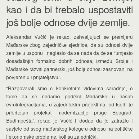
kao i da bi trebalo uspostaviti
još bolje odnose dvije zemlje.
Aleksandar Vučić je rekao, zahvaljujući se premijeru
Mađarske zbog zajedničke sjednice, da su odnosi dvije
zemlje u usponu i naglasio da se nada da će se “umjesto
dosadašnjih formalno dobrih odnosa, između Srbije i
Mađarske razviti partnerski, još bolji odnosi zasnovani na
povjerenju i prijateljstvu”.
“Razgovarali smo o konkretnim vidovima saradnje, o
tome da se nadamo podršci Mađarske u našim
evrointegracijama, o zajedničkim projektima, od kojih je
prioritetan projekat modernizacije pruge Beograd-
Budimpešta”, rekao je Vučić i dodao da je zatražio i
savjete od svog mađarskog kolege u odnosu na političke
i ekonomske probleme, koji su zajednički.