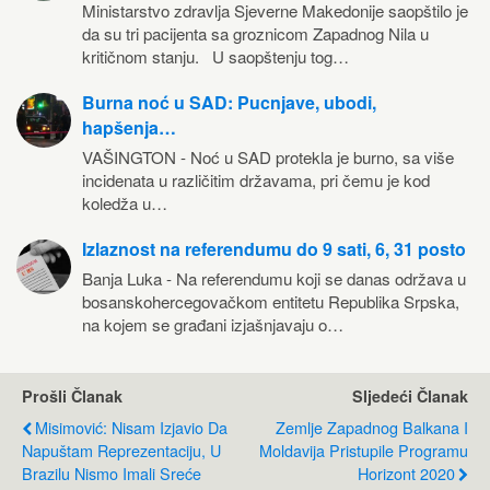
Ministarstvo zdravlja Sjeverne Makedonije saopštilo je
da su tri pacijenta sa groznicom Zapadnog Nila u
kritičnom stanju. U saopštenju tog…
Burna noć u SAD: Pucnjave, ubodi,
hapšenja…
VAŠINGTON - Noć u SAD protekla je burno, sa više
incidenata u različitim državama, pri čemu je kod
koledža u…
Izlaznost na referendumu do 9 sati, 6, 31 posto
Banja Luka - Na referendumu koji se danas održava u
bosanskohercegovačkom entitetu Republika Srpska,
na kojem se građani izjašnjavaju o…
Prošli Članak
Sljedeći Članak
Misimović: Nisam Izjavio Da
Zemlje Zapadnog Balkana I
Napuštam Reprezentaciju, U
Moldavija Pristupile Programu
Brazilu Nismo Imali Sreće
Horizont 2020