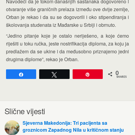
Navodeći da je tokom današnjih sastanaka dogovoreno i
otvaranje više graničnih prelaza između ove dvije zemlje,
Orban je rekao i da su se dogovorili i oko stipendiranja i
školovanja studenata iz Mađarske u Srbiji i obrnuto.
“Jedino pitanje koje je ostalo neriješeno, a koje ćemo
riješiti u toku ručka, jeste nostrifikacija diploma, za koju ja
predlažem da se ukine i da međusobno priznajemo jedni
drugima diplome”, rekao je Orban.
0
Share
Tweet
Pin
SHARES
Slične vijesti
Sjeverna Makedonija: Tri pacijenta sa
groznicom Zapadnog Nila u kritičnom stanju