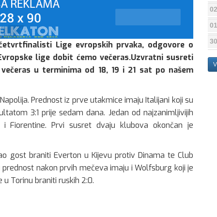
02
01
30
četvrtfinalisti Lige evropskih prvaka, odgovore o
vropske lige dobit ćemo večeras.Uzvratni susreti
V
 večeras u terminima od 18, 19 i 21 sat po našem
apolija. Prednost iz prve utakmice imaju Italijani koji su
ultatom 3:1 prije sedam dana. Jedan od najzanimljivijih
i Fiorentine. Prvi susret dvaju klubova okončan je
o gost braniti Everton u Kijevu protiv Dinama te Club
u prednost nakon prvih mečeva imaju i Wolfsburg koji je
e u Torinu braniti ruskih 2:0.