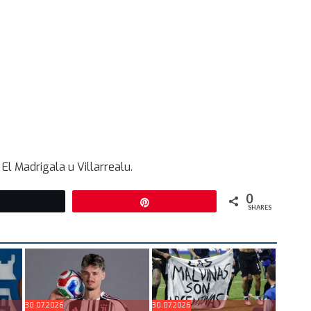
 El Madrigala u Villarrealu.
0
Tweet
Pin
SHARES
30.07.2026
30.07.2026