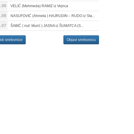
.08
VELIĆ (Mehmeda) RAMIZ iz Vejnca
.08
NASUFOVIĆ (Ahmeta ) HAJRUDIN – RUDO iz Sta...
.07
ŠABIĆ ( rođ. Murić ) JASNA iz ŠUMATCA (S...
idi smrtovnice
Objavi smrtovnicu