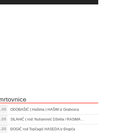
yer
Gore/Dole
ili
strelice
smanjivanje
za
tona.
pojačavanje
ili
smanjivanje
tona.
mrtovnice
.08
ODOBAŠIĆ ( Hašima ) HAŠIM iz Grabovca
.08
SILAHIĆ ( rođ. Nuhanović Dželila / RASIMA ...
.08
ĐOGIĆ rođ.Topčagić HASEDA iz Đogića