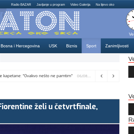
Radio BAZAR
Javljanje u program
Video Galerija
Na lijevo oko
Ve
Bosna i Hercegovina
USK
Biznis
Sport
Zanimljivosti
V
Au
Pla
sne kapetane: “Ovakvo nešto ne pamtim”
06/08/2026
Ve
orentine želi u četvrtfinale,
Au
Pla
R
Au