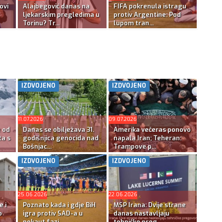
ovi
Alajbegović danas na
FIFA pokrenula istragu
ljekarskim pregledima u
protiv Argentine: Pod
Torinu? Tr...
lupom tran...
IZDVOJENO
IZDVOJENO
11.07.2026
09.07.2026
e od
Danas se obilježava 31.
Amerika večeras ponovo
ta s
godišnjica genocida nad
napala Iran; Teheran:
Bošnjac...
Trampove p...
IZDVOJENO
IZDVOJENO
25.06.2026
22.06.2026
e i
Poznato kada i gdje BiH
MSP Irana: Dvije strane
o
igra protiv SAD-a u
danas nastavljaju
nokaut fazi...
tehničke preg...