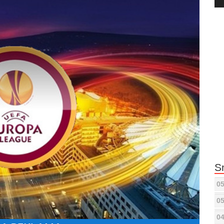
Pla
S
05
05
04