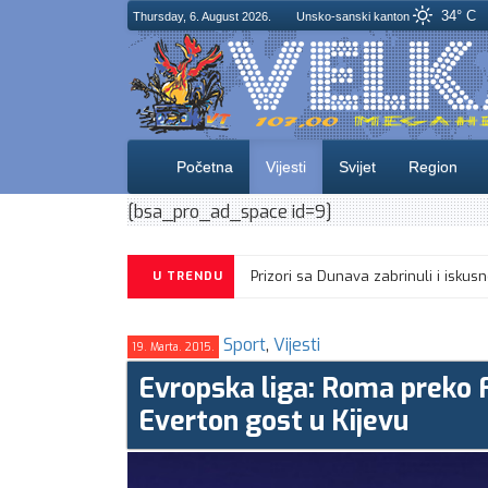
34° C
Thursday, 6. August 2026.
Unsko-sanski kanton
Početna
Vijesti
Svijet
Region
[bsa_pro_ad_space id=9]
Prizori sa Dunava zabrinuli i isku
U TRENDU
Sport
,
Vijesti
19. Marta. 2015.
Evropska liga: Roma preko Fi
Everton gost u Kijevu