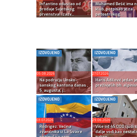
Infantino odustao od
Muhamed Bešić ima n
prodaje Svjetskog
klub, potpisao je za
prvenstva! Izazv...
petostrukog...
IZDVOJENO
IZDVOJENO
05.08.2026
27.07.2026
Na području Unsko-
Haris Adilović jedan j
sanskog kantona danas ,
preživjelih bh. alpinis
5. augusta, j...
...
IZDVOJENO
IZDVOJENO
03.07.2026
29.06.2026
Rodrigez: Većina
Više od 45.000 ljudi s
zvaničnika iz La Gvaire
dalje vodi kao nestal
poginula u zem...
nakon ...