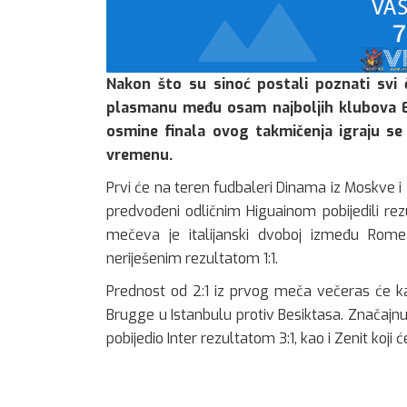
Nakon što su sinoć postali poznati svi 
plasmanu među osam najboljih klubova E
osmine finala ovog takmičenja igraju se
vremenu.
Prvi će na teren fudbaleri Dinama iz Moskve i N
predvođeni odličnim Higuainom pobijedili rez
mečeva je italijanski dvoboj između Rome 
neriješenim rezultatom 1:1.
Prednost od 2:1 iz prvog meča večeras će ka
Brugge u Istanbulu protiv Besiktasa. Značajn
pobijedio Inter rezultatom 3:1, kao i Zenit koji ć