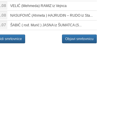
.08
VELIĆ (Mehmeda) RAMIZ iz Vejnca
.08
NASUFOVIĆ (Ahmeta ) HAJRUDIN – RUDO iz Sta...
.07
ŠABIĆ ( rođ. Murić ) JASNA iz ŠUMATCA (S...
idi smrtovnice
Objavi smrtovnicu