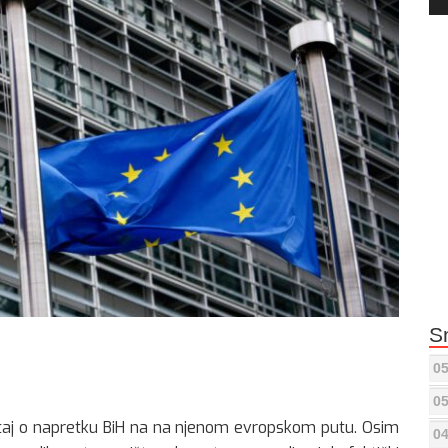
Pla
S
05
05
eštaj o napretku BiH na na njenom evropskom putu. Osim
04