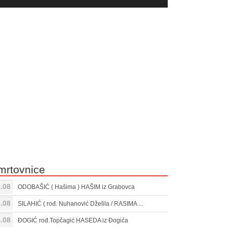
yer
Gore/Dole
ili
strelice
smanjivanje
za
tona.
pojačavanje
ili
smanjivanje
tona.
mrtovnice
.08
ODOBAŠIĆ ( Hašima ) HAŠIM iz Grabovca
.08
SILAHIĆ ( rođ. Nuhanović Dželila / RASIMA ...
.08
ĐOGIĆ rođ.Topčagić HASEDA iz Đogića