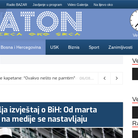
Radio BAZAR
Javljanje u program
Video Galerija
Na lijevo oko
Ve
Bosna i Hercegovina
USK
Biznis
Sport
Zanimljivosti
V
Au
Pla
Vance kaže da će pregovori s Iranom potrajati, odbacio navode o sukobu s Netanyahuom
06/08/2026
Ve
ja izvještaj o BiH: Od marta
Au
Pla
i na medije se nastavljaju
R
Au