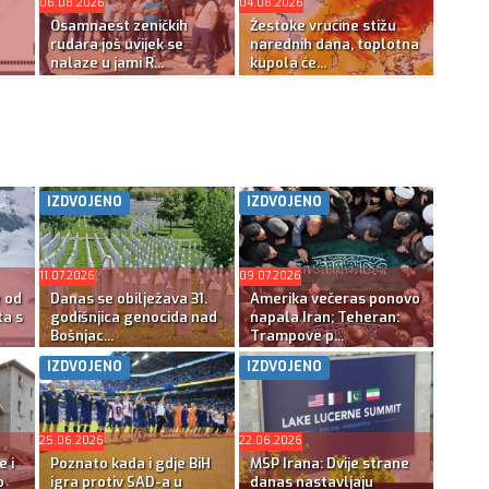
06.08.2026
04.08.2026
Osamnaest zeničkih
Žestoke vrućine stižu
rudara još uvijek se
narednih dana, toplotna
nalaze u jami R...
kupola će...
IZDVOJENO
IZDVOJENO
11.07.2026
09.07.2026
e od
Danas se obilježava 31.
Amerika večeras ponovo
ta s
godišnjica genocida nad
napala Iran; Teheran:
Bošnjac...
Trampove p...
IZDVOJENO
IZDVOJENO
25.06.2026
22.06.2026
e i
Poznato kada i gdje BiH
MSP Irana: Dvije strane
o
igra protiv SAD-a u
danas nastavljaju