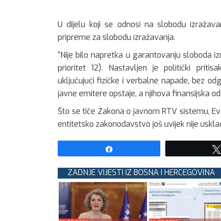
U dijelu koji se odnosi na slobodu izražava
pripreme za slobodu izražavanja.
“Nije bilo napretka u garantovanju sloboda izr
prioritet 12). Nastavljen je politički prit
uključujući fizičke i verbalne napade, bez odg
javne emitere opstaje, a njihova finansijska od
Što se tiče Zakona o javnom RTV sistemu, Evr
entitetsko zakonodavstvo još uvijek nije usk
Share
ZADNJE VIJESTI IZ BOSNA I HERCEGOVINA