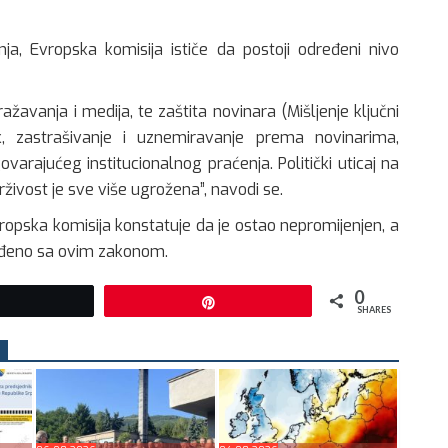
nja, Evropska komisija ističe da postoji određeni nivo
ažavanja i medija, te zaštita novinara (Mišljenje ključni
isak, zastrašivanje i uznemiravanje prema novinarima,
ovarajućeg institucionalnog praćenja. Politički uticaj na
rživost je sve više ugrožena”, navodi se.
opska komisija konstatuje da je ostao nepromijenjen, a
lađeno sa ovim zakonom.
0
Tweet
Pin
SHARES