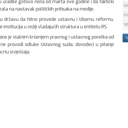
u uradile gotovo ništa od marta ove godine i da faktički
02
ala na nastavak političkih pritisaka na medije.
01
u državu da hitno provede ustavnu i izbornu reformu.
30
institucija u režiji vladajućih struktura u entitetu RS.
ivano je stalnim kršenjem pravnog i ustavnog poretka od
V
je ne provodi odluke Ustavnog suda, dovodeći u pitanje
crtu izvještaja.