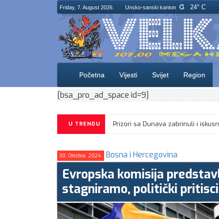
24° C
Friday, 7. August 2026.
Unsko-sanski kanton
Početna
Vijesti
Svijet
Region
[bsa_pro_ad_space id=9]
U TRENDU
Bosna i Hercegovina
30. Oktobra. 2024.
Evropska komisija predstavl
stagniramo, politički pritisc