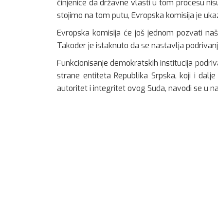
činjenice da državne vlasti u tom procesu nis
stojimo na tom putu, Evropska komisija je ukaz
Evropska komisija će još jednom pozvati naš
Također je istaknuto da se nastavlja podrivanje 
Funkcionisanje demokratskih institucija podr
strane entiteta Republika Srpska, koji i dal
autoritet i integritet ovog Suda, navodi se u na