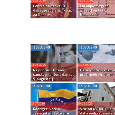
06.08.2026
06.08.2026
Centralna banka BiH
CIK objavio izgled
danas predaje aplikaciju
glasačkog listića:
za članstv...
Umjesto “ik...
IZDVOJENO
IZDVOJENO
05.08.2026
27.07.2026
Na području Unsko-
Haris Adilović jedan j
sanskog kantona danas ,
preživjelih bh. alpinis
5. augusta, j...
...
IZDVOJENO
IZDVOJENO
03.07.2026
29.06.2026
Rodrigez: Većina
Više od 45.000 ljudi s
zvaničnika iz La Gvaire
dalje vodi kao nestal