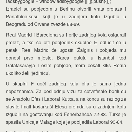
(adsbygoogle = window.adsbygoogle || []).push({});
Izraelci su pobjedom u Berlinu otvorili vrata prolaza i
Panathinaikosu koji je u zadnjem kolu izgubio u
Beogradu od Crvene zvezde 68-69.
Real Madrid i Barcelona su i prije zadnjeg kola osigurali
prolaz, a tko će biti pobjednik skupine E odlučit će u
petak. Real Madrid će ugostiti Žalgiris i pobjeda mu
donosi prvo mjesto. Barca putuju u Istanbul kod
Galatasarayja i osim pobjede, mora čekati kiks Reala
ukoliko želi ‘jedinicu’.
U skupini F uoči zadnjeg kola bila je samo jedna
nepoznanica. Za posljednju vizu za četvrtfinale borili su
se Anadolu Efes i Laboral Kutxa, a na koncu su razlog za
slavlje imali košarkaši Efesa premda su u zadnjem kolu
izgubili na gostovanju kod Fenerbahčea 72-83. Turke je
spasila Unicaja Malaga koja je pobijedila Laboral 93-84.