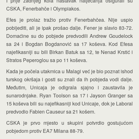
I prije zadnjeg kola nastavak natjecanja osigurali su
CSKA, Fenerbahče i Olympiakos.
Efes je prolaz tražio protiv Fenerbahčea. Nije uspio
pobijediti, ali je ipak prošao dalje. Fener je slavio 83-72.
Domaćine su do pobjede predvodili Andrew Goudelock
sa 24 i Bogdan Bogdanović sa 17 koševa. Kod Efesa
najefikasniji su bili Birkan Batuk sa 12, te Nenad Krstić i
Stratos Peperoglou sa po 11 koševa.
Kada je počela utakmica u Malagi već je bio poznat ishod
turskog okršaja i gosti su znali da ih pobjeda vodi dalje.
Međutim, Unicaja je odigrala sjajno i zaustavila je
sunarodnjake. Ryan Toolson sa 17 i Jayson Granger sa
15 koševa bili su najefikasniji kod Unicaje, dok je Laboral
predvodio Fabien Causeur sa 21 košem.
CSKA je prvo mjesto u skupini potvrdio gostujućom
pobjedom protiv EA7 Milana 88-79.