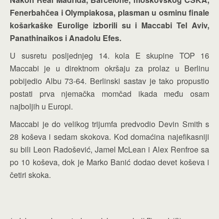
Fenerbahčea i Olympiakosa, plasman u osminu finale
košarkaške Eurolige izborili su i Maccabi Tel Aviv,
Panathinaikos i Anadolu Efes.
U susretu posljednjeg 14. kola E skupine TOP 16
Maccabi je u direktnom okršaju za prolaz u Berlinu
pobijedio Albu 73-64. Berlinski sastav je tako propustio
postati prva njemačka momčad ikada među osam
najboljih u Europi.
Maccabi je do velikog trijumfa predvodio Devin Smith s
28 koševa i sedam skokova. Kod domaćina najefikasniji
su bili Leon Radošević, Jamel McLean i Alex Renfroe sa
po 10 koševa, dok je Marko Banić dodao devet koševa i
četiri skoka.