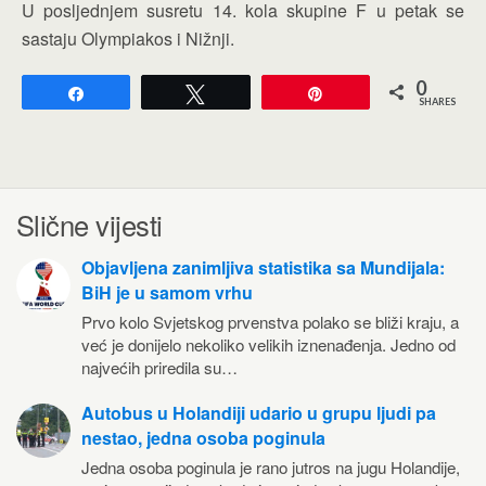
U posljednjem susretu 14. kola skupine F u petak se
sastaju Olympiakos i Nižnji.
0
Share
Tweet
Pin
SHARES
Slične vijesti
Objavljena zanimljiva statistika sa Mundijala:
BiH je u samom vrhu
Prvo kolo Svjetskog prvenstva polako se bliži kraju, a
već je donijelo nekoliko velikih iznenađenja. Jedno od
najvećih priredila su…
Autobus u Holandiji udario u grupu ljudi pa
nestao, jedna osoba poginula
Jedna osoba poginula je rano jutros na jugu Holandije,