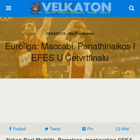
10/04/2015 • No Comments
Euroliga: Maccabi, Panathinaikos I
EFES U Četvrtfinalu
Podijeli
Tweet
Pin
Mail
Nakon Real Madrida, Barcelone, moskovskog CSKA,