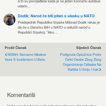
a tri su povrijeđene kada je na jedan koncertu autobus
udario…
Dodik: Narod će biti pitan o ulasku u NATO
Predsjednik Republike Srpske Milorad Dodik rekao je
da će o članstvu BiH u NATO-u odlučiti narod u
Republici Srpskoj. "Ako…
Prošli Članak
Sljedeći Članak
NSBiH: Nemamo Nikakve
Podignuta Optužnica Protiv
Veze S Incidentom U Beču
Četiri Osobe Zbog Zbog
Organiziranja Odlaska Na
Ratišta U Siriju I Irak
Komentariši