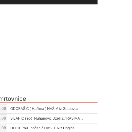
yer
Gore/Dole
ili
strelice
smanjivanje
za
tona.
pojačavanje
ili
smanjivanje
tona.
mrtovnice
.08
ODOBAŠIĆ ( Hašima ) HAŠIM iz Grabovca
.08
SILAHIĆ ( rođ. Nuhanović Dželila / RASIMA ...
.08
ĐOGIĆ rođ.Topčagić HASEDA iz Đogića