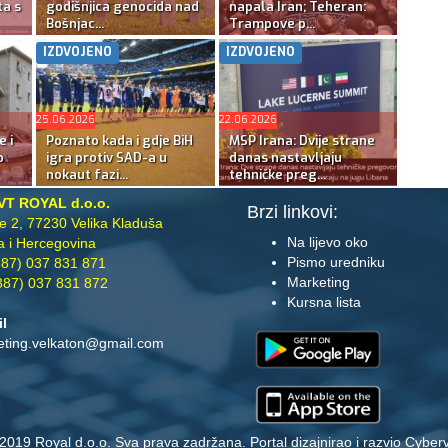
ta s
godišnjica genocida nad
napala Iran; Teheran:
Bošnjac...
Trampove p...
IZDVOJENO
IZDVOJENO
25.06.2026
22.06.2026
e i
Poznato kada i gdje BiH
MSP Irana: Dvije strane
o
igra protiv SAD-a u
danas nastavljaju
nokaut fazi...
tehničke preg...
VT ROYAL d.o.o.
Brzi linkovi:
te 2, 77230 Velika Kladuša
Na lijevo oko
 i Hercegovina
Pismo uredniku
87) 037 831 871
Marketing
87) 037 831 872
Kursna lista
il
eting.velkaton@gmail.com
2019 Royal d.o.o. Sva prava zadržana. Portal dizajnirao i razvio
Cyberv