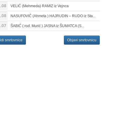
.08
VELIĆ (Mehmeda) RAMIZ iz Vejnca
.08
NASUFOVIĆ (Ahmeta ) HAJRUDIN – RUDO iz Sta...
.07
ŠABIĆ ( rođ. Murić ) JASNA iz ŠUMATCA (S...
idi smrtovnice
Objavi smrtovnicu