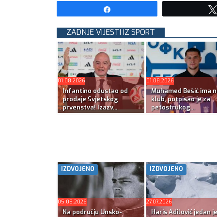
Share
ZADNJE VIJESTI IZ SPORT
01.08.2026
01.08.2026
Infantino odustao od
Muhamed Bešić ima n
prodaje Svjetskog
klub, potpisao je za
prvenstva! Izazv...
petostrukog...
IZDVOJENO
IZDVOJENO
05.08.2026
27.07.2026
Na području Unsko-
Haris Adilović jedan j