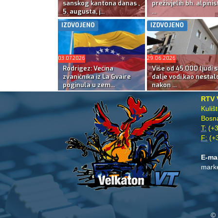
sanskog kantona danas ,
preživjelih bh. alpinis
5. augusta, j...
...
IZDVOJENO
IZDVOJENO
03.07.2026
29.06.2026
Rodrigez: Većina
Više od 45.000 ljudi s
zvaničnika iz La Gvaire
dalje vodi kao nestal
poginula u zem...
nakon ...
RTV 
Kuliš
Bosna
T:
(+3
F:
(+3
E-ma
mark
© 