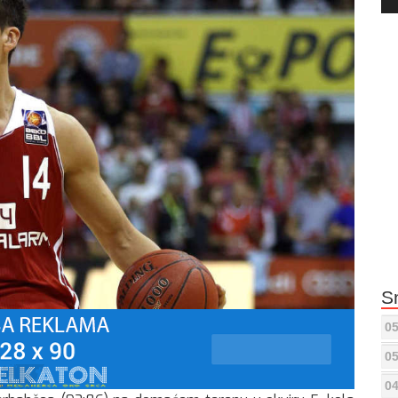
Pla
S
05
05
04