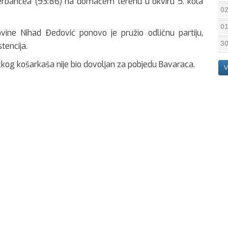
erbahčea (93:86) na domaćem terenu u okviru 5. kola
02
01
vine Nihad Đedović ponovo je pružio odličnu partiju,
30
tencija.
og košarkaša nije bio dovoljan za pobjedu Bavaraca.
V