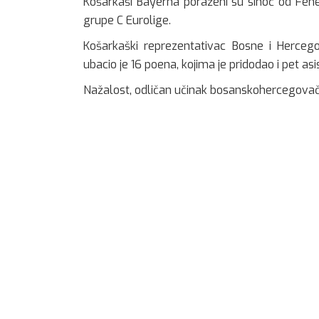
Košarkaši Bayerna poraženi su sinoć od Fen
grupe C Eurolige.
Košarkaški reprezentativac Bosne i Hercego
ubacio je 16 poena, kojima je pridodao i pet asis
Nažalost, odličan učinak bosanskohercegovačk