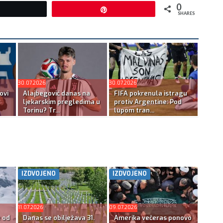
0
Tweet
Pin
SHARES
30.07.2026
30.07.2026
ovi
Alajbegović danas na
FIFA pokrenula istragu
ljekarskim pregledima u
protiv Argentine: Pod
Torinu? Tr...
lupom tran...
IZDVOJENO
IZDVOJENO
11.07.2026
09.07.2026
e od
Danas se obilježava 31.
Amerika večeras ponovo