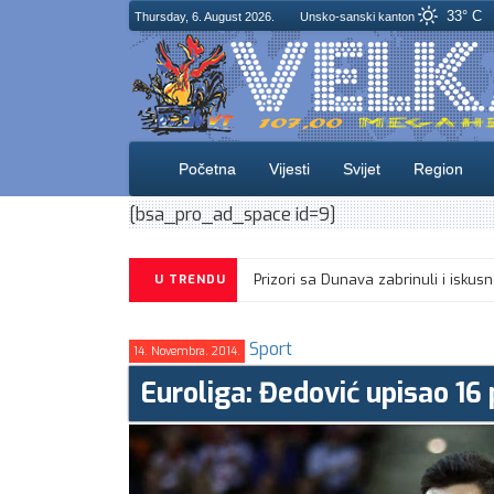
33° C
Thursday, 6. August 2026.
Unsko-sanski kanton
Početna
Vijesti
Svijet
Region
[bsa_pro_ad_space id=9]
Prizori sa Dunava zabrinuli i i
U TRENDU
Sport
14. Novembra. 2014.
Euroliga: Đedović upisao 16