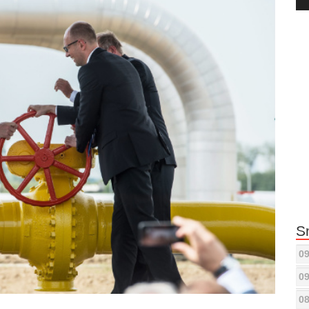
Pla
S
09
09
08