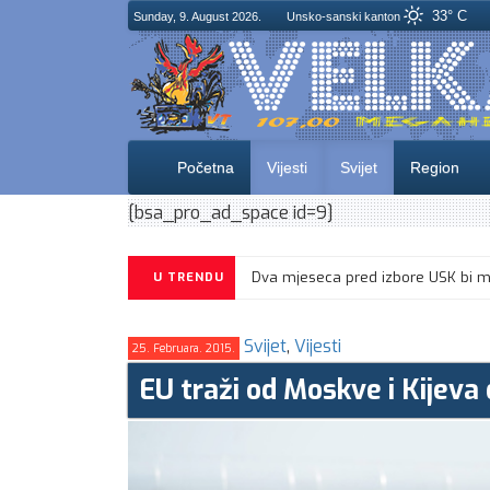
33° C
Sunday, 9. August 2026.
Unsko-sanski kanton
Početna
Vijesti
Svijet
Region
[bsa_pro_ad_space id=9]
U TRENDU
Svijet
,
Vijesti
25. Februara. 2015.
EU traži od Moskve i Kijeva