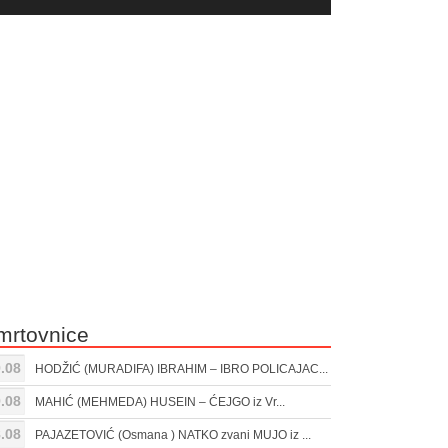
yer
Gore/Dole
ili
strelice
smanjivanje
za
tona.
pojačavanje
ili
smanjivanje
tona.
mrtovnice
.08
HODŽIĆ (MURADIFA) IBRAHIM – IBRO POLICAJAC...
.08
MAHIĆ (MEHMEDA) HUSEIN – ĆEJGO iz Vr...
.08
PAJAZETOVIĆ (Osmana ) NATKO zvani MUJO iz ...