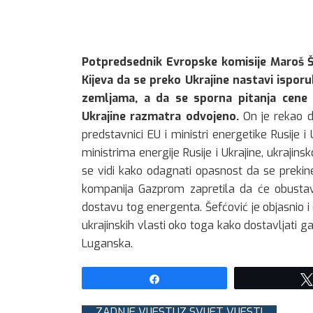
Potpredsednik Evropske komisije Maroš Še
Kijeva da se preko Ukrajine nastavi ispor
zemljama, a da se sporna pitanja cene
Ukrajine razmatra odvojeno.
On je rekao da
predstavnici EU i ministri energetike Rusije 
ministrima energije Rusije i Ukrajine, ukraj
se vidi kako odagnati opasnost da se prekine
kompanija Gazprom zapretila da će obustavi
dostavu tog energenta. Šefćović je objasnio i
ukrajinskih vlasti oko toga kako dostavljati 
Luganska.
Share
ZADNJE VIJESTI IZ SVIJET VIJESTI