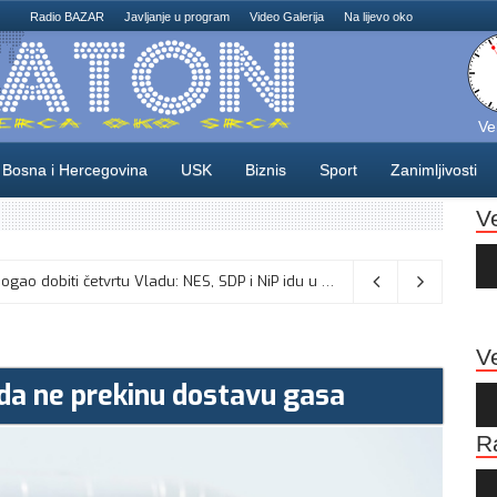
Radio BAZAR
Javljanje u program
Video Galerija
Na lijevo oko
Ve
Bosna i Hercegovina
USK
Biznis
Sport
Zanimljivosti
V
Au
Pla
Odlične vijesti za naše košarkaše! Nijedan NBA igrač iz Litvanije ne želi igrati protiv BiH
Dva mjeseca pred izbore USK bi mogao dobiti četvrtu Vladu: NES, SDP i NiP idu u opoziciju, sjednica u ponedjeljak?
08/08/2026
Ve
 da ne prekinu dostavu gasa
Au
Pla
R
Au