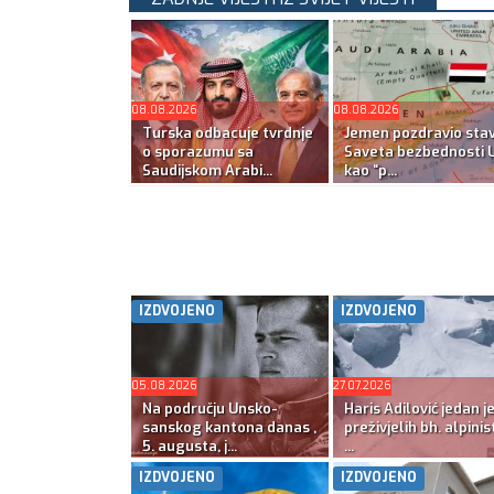
08.08.2026
08.08.2026
Turska odbacuje tvrdnje
Jemen pozdravio sta
o sporazumu sa
Saveta bezbednosti 
Saudijskom Arabi...
kao “p...
IZDVOJENO
IZDVOJENO
05.08.2026
27.07.2026
Na području Unsko-
Haris Adilović jedan j
sanskog kantona danas ,
preživjelih bh. alpinis
5. augusta, j...
...
IZDVOJENO
IZDVOJENO