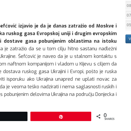
08
07
05
fćović izjavio je da je danas zatražio od Moskve i
uka ruskog gasa Evropskoj uniji i drugim evropskim
V
 i dostave gasa pobunjenim oblastima na istoku
 je zatražio da se u tom cilju hitno sastanu nadležni
i Ukrajine. Šefćović je naveo da je u stalnom kontaktu s
inskom naftnom kompanijom i vladom u Kijevu s ciljem da
 dostava ruskog gasa Ukrajini i Evropi, pošto je ruska
ti isporuku ako Ukrajina unapred ne uplati novac za
 da je veoma teško nadzirati i nema saglasnosti ruskih i
gas pobunjenim delovima Ukrajina na području Donjecka i
0
Tweet
Pin
SHARES