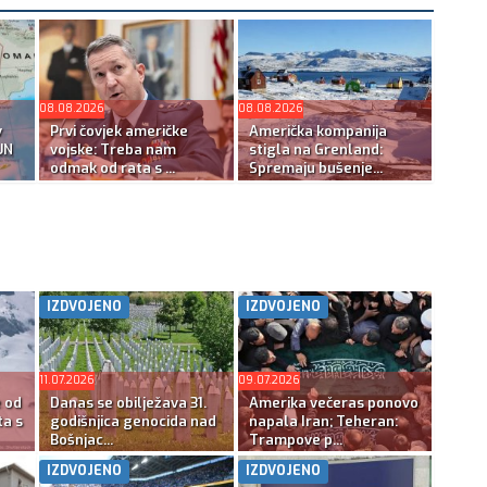
08.08.2026
08.08.2026
v
Prvi čovjek američke
Američka kompanija
UN
vojske: Treba nam
stigla na Grenland:
odmak od rata s ...
Spremaju bušenje...
IZDVOJENO
IZDVOJENO
11.07.2026
09.07.2026
e od
Danas se obilježava 31.
Amerika večeras ponovo
ta s
godišnjica genocida nad
napala Iran; Teheran:
Bošnjac...
Trampove p...
IZDVOJENO
IZDVOJENO