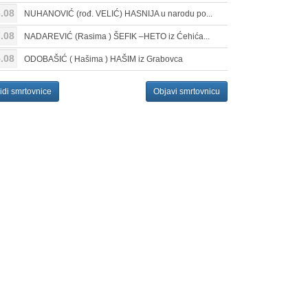
.08
NUHANOVIĆ (rođ. VELIĆ) HASNIJA u narodu po...
.08
NADAREVIĆ (Rasima ) ŠEFIK –HETO iz Ćehića...
.08
ODOBAŠIĆ ( Hašima ) HAŠIM iz Grabovca
idi smrtovnice
Objavi smrtovnicu