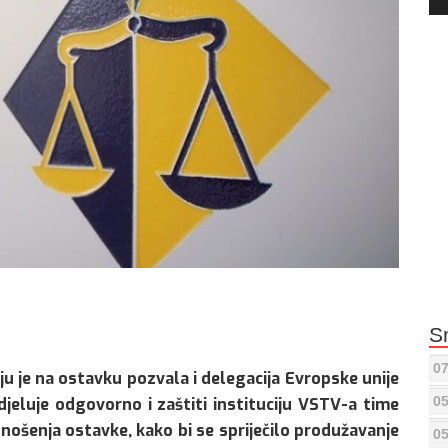
Pla
S
07
u je na ostavku pozvala i delegacija Evropske unije
05
djeluje odgovorno i zaštiti instituciju VSTV-a time
dnošenja ostavke, kako bi se spriječilo produžavanje
05