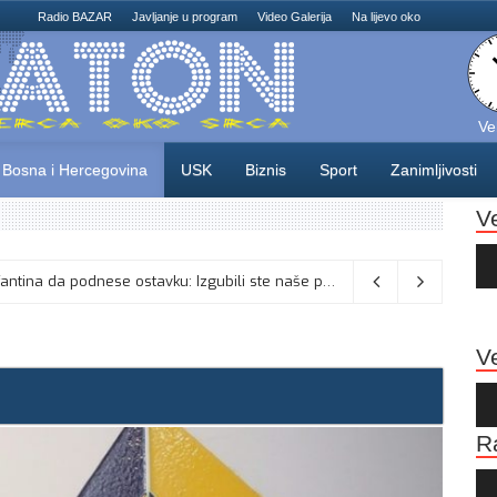
Radio BAZAR
Javljanje u program
Video Galerija
Na lijevo oko
Ve
Bosna i Hercegovina
USK
Biznis
Sport
Zanimljivosti
V
Au
Pla
, Široki Brijeg na Pecari čeka Slogu
08/08/2026
Ve
Au
Pla
R
Au