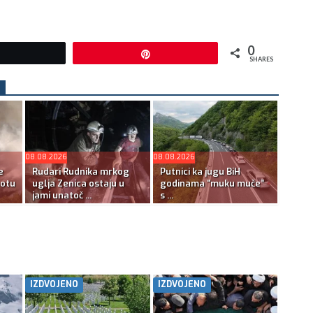
0
Tweet
Pin
SHARES
08.08.2026
08.08.2026
e
Rudari Rudnika mrkog
Putnici ka jugu BiH
botu
uglja Zenica ostaju u
godinama “muku muče”
jami unatoč ...
s ...
IZDVOJENO
IZDVOJENO