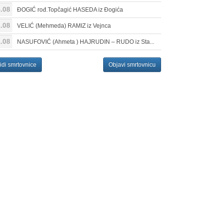
.08
ĐOGIĆ rođ.Topčagić HASEDA iz Đogića
.08
VELIĆ (Mehmeda) RAMIZ iz Vejnca
.08
NASUFOVIĆ (Ahmeta ) HAJRUDIN – RUDO iz Sta...
idi smrtovnice
Objavi smrtovnicu