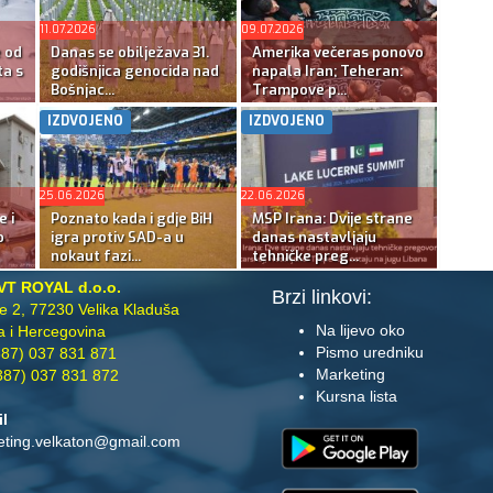
11.07.2026
09.07.2026
e od
Danas se obilježava 31.
Amerika večeras ponovo
ta s
godišnjica genocida nad
napala Iran; Teheran:
Bošnjac...
Trampove p...
IZDVOJENO
IZDVOJENO
25.06.2026
22.06.2026
e i
Poznato kada i gdje BiH
MSP Irana: Dvije strane
o
igra protiv SAD-a u
danas nastavljaju
nokaut fazi...
tehničke preg...
VT ROYAL d.o.o.
Brzi linkovi:
te 2, 77230 Velika Kladuša
Na lijevo oko
 i Hercegovina
Pismo uredniku
87) 037 831 871
Marketing
87) 037 831 872
Kursna lista
il
eting.velkaton@gmail.com