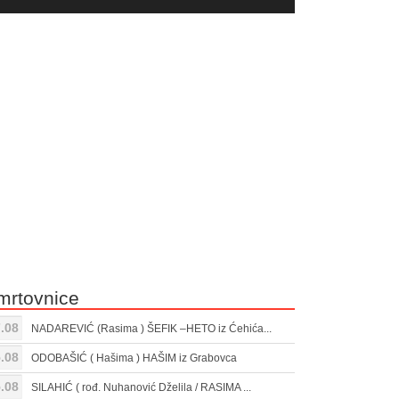
yer
Gore/Dole
ili
strelice
smanjivanje
za
tona.
pojačavanje
ili
smanjivanje
tona.
mrtovnice
.08
NADAREVIĆ (Rasima ) ŠEFIK –HETO iz Ćehića...
.08
ODOBAŠIĆ ( Hašima ) HAŠIM iz Grabovca
.08
SILAHIĆ ( rođ. Nuhanović Dželila / RASIMA ...