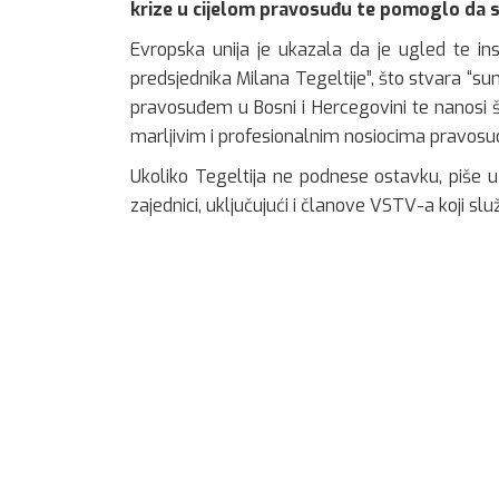
krize u cijelom pravosuđu te pomoglo da se
Evropska unija je ukazala da je ugled te inst
predsjednika Milana Tegeltije”, što stvara “
pravosuđem u Bosni i Hercegovini te nanosi št
marljivim i profesionalnim nosiocima pravosudn
Ukoliko Tegeltija ne podnese ostavku, piše 
zajednici, uključujući i članove VSTV-a koji služe 