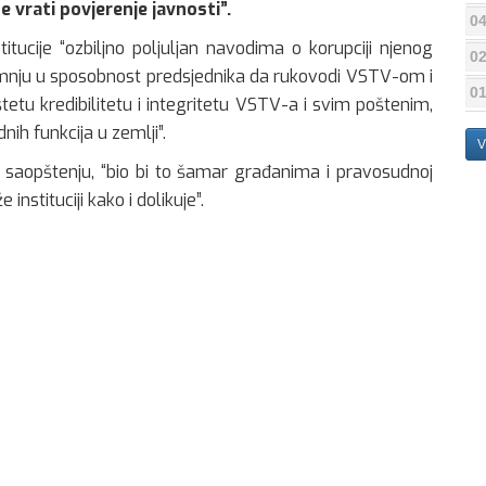
 vrati povjerenje javnosti”.
04
itucije “ozbiljno poljuljan navodima o korupciji njenog
02
sumnju u sposobnost predsjednika da rukovodi VSTV-om i
01
etu kredibilitetu i integritetu VSTV-a i svim poštenim,
ih funkcija u zemlji”.
V
u saopštenju, “bio bi to šamar građanima i pravosudnoj
instituciji kako i dolikuje”.