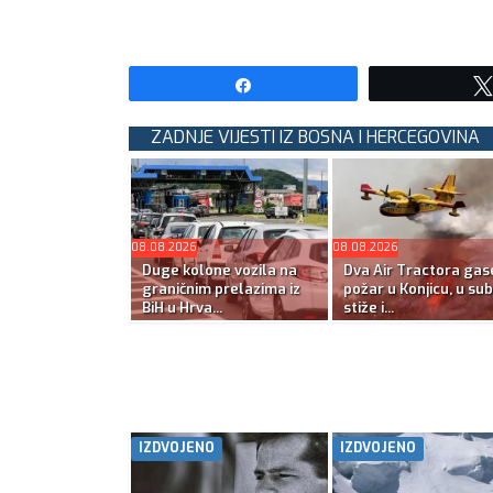
Share
ZADNJE VIJESTI IZ BOSNA I HERCEGOVINA
08.08.2026
08.08.2026
Duge kolone vozila na
Dva Air Tractora gas
graničnim prelazima iz
požar u Konjicu, u su
BiH u Hrva...
stiže i...
IZDVOJENO
IZDVOJENO