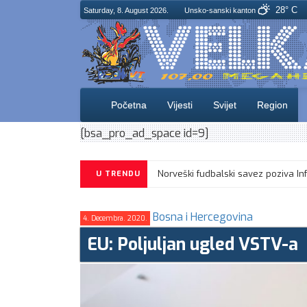
28° C
Saturday, 8. August 2026.
Unsko-sanski kanton
Početna
Vijesti
Svijet
Region
[bsa_pro_ad_space id=9]
Sarajevo u Mostaru dočekuje Radnik
U TRENDU
Bosna i Hercegovina
4. Decembra. 2020.
EU: Poljuljan ugled VSTV-a