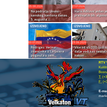
05.08.2026
27.07.2026
Na području Unsko-
Haris Adilović jedan j
sanskog kantona danas ,
preživjelih bh. alpinis
5. augusta, j...
...
IZDVOJENO
IZDVOJENO
03.07.2026
29.06.2026
Rodrigez: Većina
Više od 45.000 ljudi s
zvaničnika iz La Gvaire
dalje vodi kao nestal
poginula u zem...
nakon ...
RTV 
Kuliš
Bosna
T:
(+3
F:
(+3
E-ma
mark