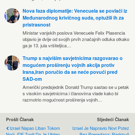
Nova faza diplomatije: Venecuela se povlači iz
Međunarodnog krivičnog suda, optužili ih za
pristrasnost
Ministar vanjskih poslova Venecuele Felix Plasencia
objavio je dvije od svojih prvih značajnih odluka otkako
ga je 13. jula vršiteljica…
Trump s najvišim savjetnicima razgovarao o
mogućem proširenju vojnih akcija protiv
Irana,Iran poručio da se neće povući pred
SAD-om
Američki predsjednik Donald Trump sastao se u petak
s visokim savjetnicima i članovima vlade kako bi
razmotrio mogućnost proširenja vojnih…
Prošli Članak
Sljedeći Članak
Izrael Napao Liban Tokom
Izrael Je Napravio Novi Potez
Noći, IDF Tvrdi Da Je Ubijen
Bez Presedana: Raskinuli