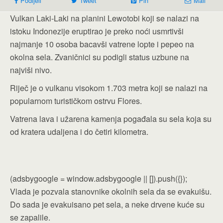
Podijeli
Tweet
Pin
Mail
Vulkan Laki-Laki na planini Lewotobi koji se nalazi na
istoku Indonezije eruptirao je preko noći usmrtivši
najmanje 10 osoba bacavši vatrene lopte i pepeo na
okolna sela. Zvaničnici su podigli status uzbune na
najviši nivo.
Riječ je o vulkanu visokom 1.703 metra koji se nalazi na
popularnom turističkom ostrvu Flores.
Vatrena lava i užarena kamenja pogađala su sela koja su
od kratera udaljena i do četiri kilometra.
(adsbygoogle = window.adsbygoogle || []).push({});
Vlada je pozvala stanovnike okolnih sela da se evakuišu.
Do sada je evakuisano pet sela, a neke drvene kuće su
se zapalile.