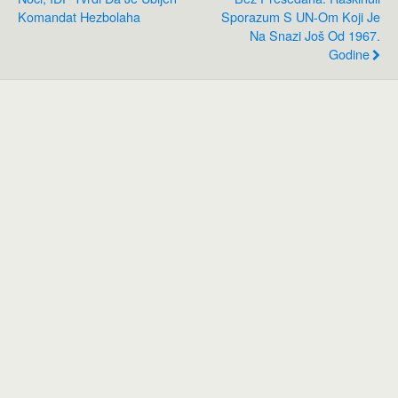
Komandat Hezbolaha
Sporazum S UN-Om Koji Je
Na Snazi Još Od 1967.
Godine