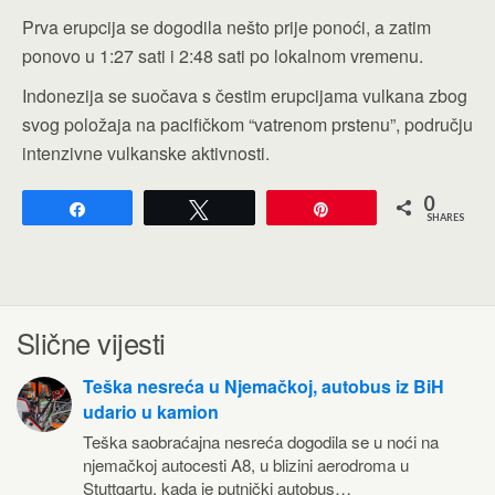
Prva erupcija se dogodila nešto prije ponoći, a zatim
ponovo u 1:27 sati i 2:48 sati po lokalnom vremenu.
Indonezija se suočava s čestim erupcijama vulkana zbog
svog položaja na pacifičkom “vatrenom prstenu”, području
intenzivne vulkanske aktivnosti.
0
Share
Tweet
Pin
SHARES
Slične vijesti
Teška nesreća u Njemačkoj, autobus iz BiH
udario u kamion
Teška saobraćajna nesreća dogodila se u noći na
njemačkoj autocesti A8, u blizini aerodroma u
Stuttgartu, kada je putnički autobus…