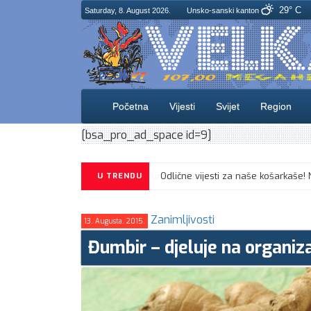
29° C
Saturday, 8. August 2026.
Unsko-sanski kanton
Početna
Vijesti
Svijet
Region
[bsa_pro_ad_space id=9]
U TRENDU
Zanimljivosti
13. Augusta. 2015.
Đumbir – djeluje na organiz