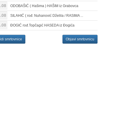
.08
ODOBAŠIĆ ( Hašima ) HAŠIM iz Grabovca
.08
SILAHIĆ ( rođ. Nuhanović Dželila / RASIMA ...
.08
ĐOGIĆ rođ.Topčagić HASEDA iz Đogića
idi smrtovnice
Objavi smrtovnicu