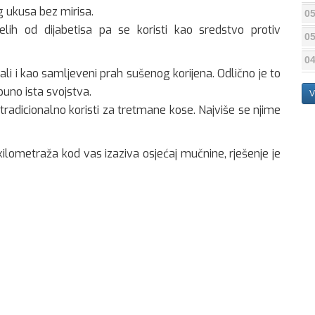
g ukusa bez mirisa.
05
lih od dijabetisa pa se koristi kao sredstvo protiv
05
04
ali i kao samljeveni prah sušenog korijena. Odlično je to
puno ista svojstva.
V
adicionalno koristi za tretmane kose. Najviše se njime
kilometraža kod vas izaziva osjećaj mučnine, rješenje je