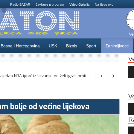
Radio BAZAR
Javljanje u program
Video Galerija
Na lijevo oko
Ve
Bosna i Hercegovina
USK
Biznis
Sport
Zanimljivosti
V
Au
Pla
Turska odbacuje tvrdnje o sporazumu sa Saudijskom Arabijom i Pakistanom: Nema sukoba s obavezama prema NATO-u
Ve
am bolje od većine lijekova
Au
Pla
R
Au