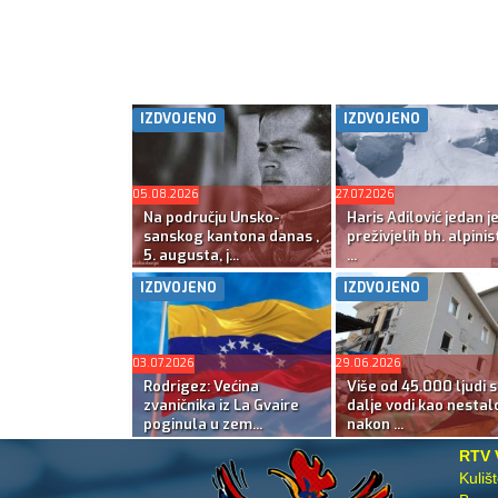
IZDVOJENO
IZDVOJENO
05.08.2026
27.07.2026
Na području Unsko-
Haris Adilović jedan j
sanskog kantona danas ,
preživjelih bh. alpinis
5. augusta, j...
...
IZDVOJENO
IZDVOJENO
03.07.2026
29.06.2026
Rodrigez: Većina
Više od 45.000 ljudi s
zvaničnika iz La Gvaire
dalje vodi kao nestal
poginula u zem...
nakon ...
RTV 
Kuliš