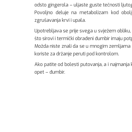
odsto gingerola – uljaste guste tečnosti ljuto
Povoljno deluje na metabolizam kod obolje
zgrušavanja krvi i upala.
Upotrebljava se prije svega u svježem obliku, 
što sirovi i termički obrađeni đumbir imaju pot
Možda niste znali da se u mnogim zemljama tr
koriste za držanje peruti pod kontrolom.
Ako patite od bolesti putovanja, a i najmanja 
opet – đumbir.