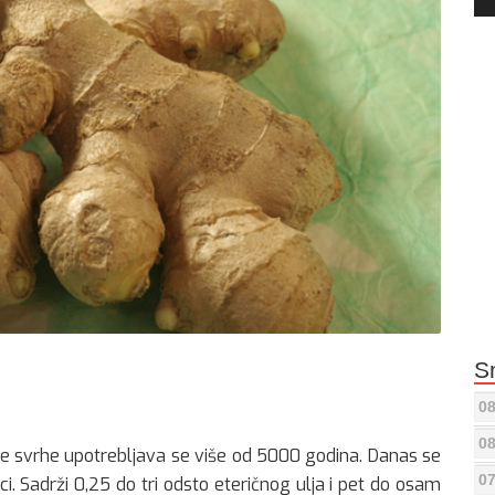
Pla
S
08
08
ovite svrhe upotrebljava se više od 5000 godina. Danas se
07
ci. Sadrži 0,25 do tri odsto eteričnog ulja i pet do osam