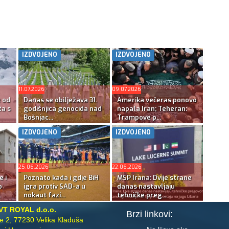
IZDVOJENO
IZDVOJENO
11.07.2026
09.07.2026
e od
Danas se obilježava 31.
Amerika večeras ponovo
ta s
godišnjica genocida nad
napala Iran; Teheran:
Bošnjac...
Trampove p...
IZDVOJENO
IZDVOJENO
25.06.2026
22.06.2026
e i
Poznato kada i gdje BiH
MSP Irana: Dvije strane
o
igra protiv SAD-a u
danas nastavljaju
nokaut fazi...
tehničke preg...
VT ROYAL d.o.o.
Brzi linkovi:
te 2, 77230 Velika Kladuša