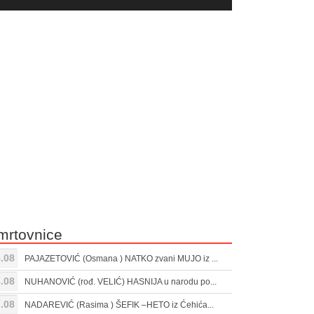
yer
Gore/Dole
ili
strelice
smanjivanje
za
tona.
pojačavanje
ili
smanjivanje
tona.
mrtovnice
.08
PAJAZETOVIĆ (Osmana ) NATKO zvani MUJO iz ...
.08
NUHANOVIĆ (rođ. VELIĆ) HASNIJA u narodu po...
.08
NADAREVIĆ (Rasima ) ŠEFIK –HETO iz Ćehića...