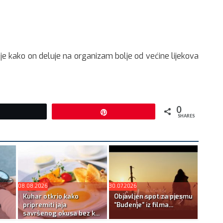
 je kako on deluje na organizam bolje od većine lijekova
0
Tweet
Pin
SHARES
08.08.2026
30.07.2026
Kuhar otkrio kako
Objavljen spot za pjesmu
u
pripremiti jaja
“Buđenje” iz filma...
savršenog okusa bez k...