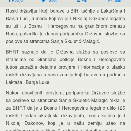
Podijeli
Tweet
Pin
Mail
Ruski državljani koji borave u BiH, tačnije u Laktašima i
Banja Luci, a među kojima je i Nikolaj Đakonov legalno
su ušli u Bosnu i Hercegovinu na graničnom prelazu
Rača, potvrdila je danas portparolka Državne službe sa
poslove sa strancima Sanja Škuletić-Malagić.
BHRT saznaje da je Državna služba sa poslove sa
strancima od Granične policije Bosne i Hercegovine
jutros zatražila detaljne provjere i informacije o ulasku
ruskih državljana u našu zemlju koji borave na području
Laktaša i Banja Luke.
Nakon obavljenih provjera, portparolka Državne službe
sa poslove sa strancima Sanja Škuletić-Malagić rekla je
za BHRT da je u Bosnu i Hercegovinu legalno ušlo 125
ruskih i jedan ukrajinski državljanin, među kojima je i
Nikolaj Đakonov, koji je u našu zemlju ušao na
graničnom prelazu Rača 2. oktobra u jutarnjim satima.