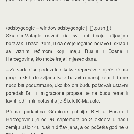
(adsbygoogle = window.adsbygoogle || []).push({});
Škuletić-Malagić navodi da svi oni imaju prijavljen
boravak u našoj zemlji i da ovdje legalno borave u skladu
sa viznim režimom koji imaju Rusija i Bosna i
Hercegovina, što može trajati mjesec dana.
– Za sada nisu poduzete nikakve represivne mjere prema
grupi ruskih državljana koja boravi u našoj zemlji, i one
neće biti poduzimane, ukoliko oni budu poštovali ustavni
poredak BiH i imigracione propise, te ne budu remetili
javni red i mir, pojasnila je Škuletić-Malagić.
Prema podacima Granične policije BiH u Bosnu i
Hercegovinu je od 26. septembra do 2. oktobra u našu
zemlju ušlo 148 ruskih državljana, a od početka godine 6