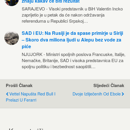
znaju kakav će biti rezultat
SARAJEVO - Visoki predstavnik u BiH Valentin Incko
zaprijetio je u petak da će nakon održavanja
referenduma u Republici Srpskoj…
SAD i EU: Na Rusiji je da spase primirje u Siriji
– Skoro dva miliona ljudi u Alepu bez vode za
piće
NJUJORK - Ministri spoljnih poslova Francuske, Italije,
Nemačke, Britanije, SAD i visoka predstavnica EU za
spoljnu politiku i bezbednost saopštili…
Prošli Članak
Sljedeći Članak
Vettel Napušta Red Bull I
Dvoje Izliječenih Od Ebole
Prelazi U Ferarri