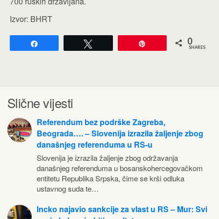
700 ruskih državljana.
Izvor: BHRT
0
Share
Tweet
Pin
SHARES
Slične vijesti
Referendum bez podrške Zagreba,
Beograda…. – Slovenija izrazila žaljenje zbog
današnjeg referenduma u RS-u
Slovenija je izrazila žaljenje zbog održavanja
današnjeg referenduma u bosanskohercegovačkom
entitetu Republika Srpska, čime se krši odluka
ustavnog suda te…
Incko najavio sankcije za vlast u RS – Mur: Svi