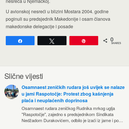
nesreća u Njemačkoj.
U avionskoj nesreći u blizini Mostara 2004. godine
poginuli su predsjednik Makedonije i osam članova
makedonske delegacije i posade
0
Share
Tweet
Pin
SHARES
Slične vijesti
Osamnaest zeničkih rudara još uvijek se nalaze
u jami Raspotočje: Protest zbog kašnjenja
plaća i neuplaćenih doprinosa
Osamnaest rudara zeničkog Rudnika mrkog uglja
"Raspotočje", zajedno s predsjednikom Sindikata
Nedžadom Durakovićem, odbilo je izaći iz jame i po…