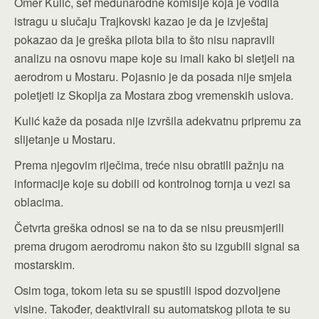
Omer Kulić, šef međunarodne komisije koja je vodila
istragu u slučaju Trajkovski kazao je da je izvještaj
pokazao da je greška pilota bila to što nisu napravili
analizu na osnovu mape koje su imali kako bi sletjeli na
aerodrom u Mostaru. Pojasnio je da posada nije smjela
poletjeti iz Skoplja za Mostara zbog vremenskih uslova.
Kulić kaže da posada nije izvršila adekvatnu pripremu za
slijetanje u Mostaru.
Prema njegovim riječima, treće nisu obratili pažnju na
informacije koje su dobili od kontrolnog tornja u vezi sa
oblacima.
Četvrta greška odnosi se na to da se nisu preusmjerili
prema drugom aerodromu nakon što su izgubili signal sa
mostarskim.
Osim toga, tokom leta su se spustili ispod dozvoljene
visine. Također, deaktivirali su automatskog pilota te su