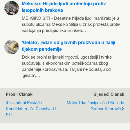
Meksiko: Hiljade ljudi protestuju protiv
istopolnih brakova
MEKSIKO SITI - Desetine hiljada ljudi marširalo je u
subotu ulicama Meksiko Sitija u znak protesta protiv
nastojanja predsjednika Enrikea…
‘Gelato’, jedan od glavnih proizvoda u Italiji
tijekom pandemije
Dok se brojni talijanski trgovci, ugostitelji i tvrtke
suočavaju s ekonomskim poteškoćama zbog
pandemije koronavirusa, Talijani ne odustaju od
'gelata',…
Prošli Članak
Sljedeći Članak
Islanđani Povlače
Mrtva Trka Јosipovića I Kolinde
Kandidaturu Za Članstvo U
Grabar Kitarović
EU