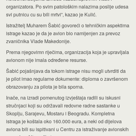
organizatora. Po svim patološkim nalazima poslije udesa
svi putnicu cu su bili mrtvi”, kazao je Kulić.
Istražitelj Muharem Šabić govoreći o tehničkim aspektima
istrage kazao je da je avion bio namijenjen za prevoz
zvaničnika Vlade Makedonije.
Prema njegovimn riječima, organizacija koja je upravljala
avionom nije imala određene resurse.
Šabić pojašnjava da tokom istrage nisu mogli utvrditi da
je pilot imao regularne dokumente: diploma o završenom
obrazovanju za pilota je bila sporna.
Inače, na izradi pomenutog izvještaja radili su iskusni
stručnjaci koji su održavali redovne radne sastanke u
Skoplju, Sarajevu, Mostaru i Beogradu. Kompletna
istraga je koštala oko 160.000 eura, a neki od dijelova
aviona bili su ispitivani u Centru za istraživanje avionskih