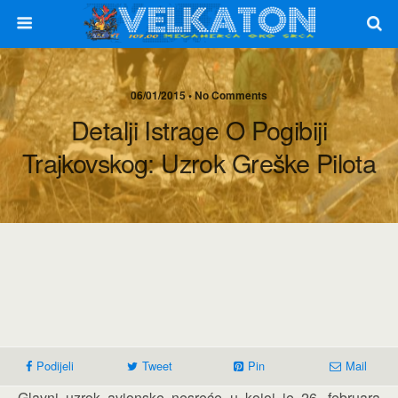
06/01/2015 • No Comments
Detalji Istrage O Pogibiji
Trajkovskog: Uzrok Greške Pilota
Podijeli
Tweet
Pin
Mail
Glavni uzrok avionske nesreće u kojoj je 26. februara