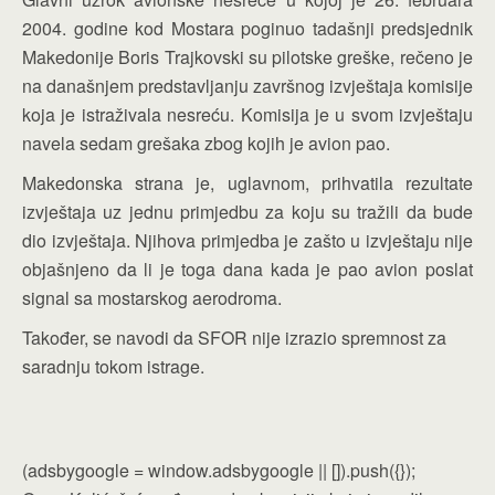
2004. godine kod Mostara poginuo tadašnji predsjednik
Makedonije Boris Trajkovski su pilotske greške, rečeno je
na današnjem predstavljanju završnog izvještaja komisije
koja je istraživala nesreću. Komisija je u svom izvještaju
navela sedam grešaka zbog kojih je avion pao.
Makedonska strana je, uglavnom, prihvatila rezultate
izvještaja uz jednu primjedbu za koju su tražili da bude
dio izvještaja. Njihova primjedba je zašto u izvještaju nije
objašnjeno da li je toga dana kada je pao avion poslat
signal sa mostarskog aerodroma.
Također, se navodi da SFOR nije izrazio spremnost za
saradnju tokom istrage.
(adsbygoogle = window.adsbygoogle || []).push({});