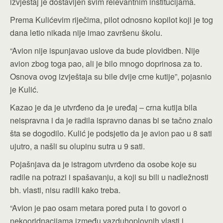
izvještaj je dostavljen svim relevantnim institucijama.
Prema Kulićevim riječima, pilot odnosno kopilot koji je tog
dana letio nikada nije imao završenu školu.
“Avion nije ispunjavao uslove da bude plovidben. Nije
avion zbog toga pao, ali je bilo mnogo doprinosa za to.
Osnova ovog izvještaja su bile dvije crne kutije”, pojasnio
je Kulić.
Kazao je da je utvrđeno da je uređaj – crna kutija bila
neispravna i da je radila ispravno danas bi se tačno znalo
šta se dogodilo. Kulić je podsjetio da je avion pao u 8 sati
ujutro, a našli su olupinu sutra u 9 sati.
Pojašnjava da je istragom utvrđeno da osobe koje su
radile na potrazi i spašavanju, a koji su bili u nadležnosti
bh. vlasti, nisu radili kako treba.
“Avion je pao osam metara pored puta i to govori o
nekooridnacijama između vazduhoplovnih vlasti i