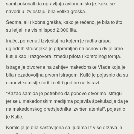
sami pokušali da upravljaju avionom što je, kako se
navodi u izvještaju, bila velika greška.
Sedma, ali i kobna greška, kako je rečeno, je bila to što
su letjeli na visini ispod 2.000 fita.
Inače, pomenuti izvještaj na kojem je radila grupa
uglednih stručnjaka je pripremljen na osnovu dvije crne
kutije kao i razgovora između pilota i kontrolnog tornja.
Istraga je otvorena na zahtjev makedonske Vlade koja je
bila nezadovoljna prvom istragom. Kulić je pojasnio da su
članovi komisije radili četiri godine na istrazi.
“Kazao sam da je potrebno da ponovo otvorimo istragu
jer se u makedonskim medijima pojavila špekulacija da je
na makedonskog predsjednika izvršen atentat”, pojasnio
je Kulić.
Komisija je bila sastavljena sa ljudima iz više država, a