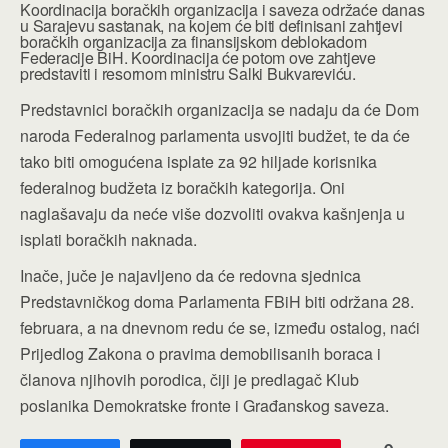
Koordinacija boračkih organizacija i saveza održaće danas
u Sarajevu sastanak, na kojem će biti definisani zahtjevi
boračkih organizacija za finansijskom deblokadom
Federacije BiH. Koordinacija će potom ove zahtjeve
predstaviti i resornom ministru Salki Bukvareviću.
Predstavnici boračkih organizacija se nadaju da će Dom
naroda Federalnog parlamenta usvojiti budžet, te da će
tako biti omogućena isplate za 92 hiljade korisnika
federalnog budžeta iz boračkih kategorija. Oni
naglašavaju da neće više dozvoliti ovakva kašnjenja u
isplati boračkih naknada.
Inače, juče je najavljeno da će redovna sjednica
Predstavničkog doma Parlamenta FBiH biti održana 28.
februara, a na dnevnom redu će se, između ostalog, naći
Prijedlog Zakona o pravima demobilisanih boraca i
članova njihovih porodica, čiji je predlagač Klub
poslanika Demokratske fronte i Građanskog saveza.