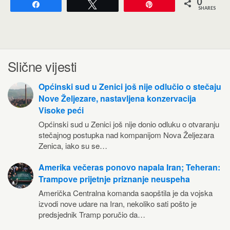
0
Share
Tweet
Pin
SHARES
Slične vijesti
Općinski sud u Zenici još nije odlučio o stečaju
Nove Željezare, nastavljena konzervacija
Visoke peći
Općinski sud u Zenici još nije donio odluku o otvaranju
stečajnog postupka nad kompanijom Nova Željezara
Zenica, iako su se…
Amerika večeras ponovo napala Iran; Teheran:
Trampove prijetnje priznanje neuspeha
Američka Centralna komanda saopštila je da vojska
izvodi nove udare na Iran, nekoliko sati pošto je
predsjednik Tramp poručio da…