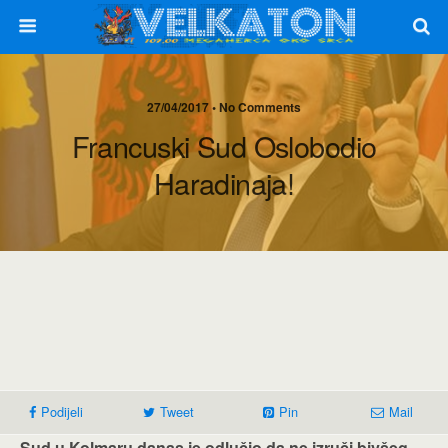
27/04/2017 • No Comments
Francuski Sud Oslobodio
Haradinaja!
Podijeli
Tweet
Pin
Mail
Sud u Kolmaru danas je odlučio da ne izruči bivšeg