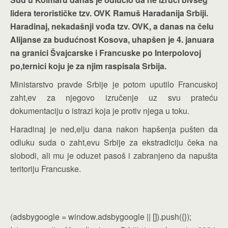
lidera terorističke tzv. OVK Ramuš Haradanija Srbiji.
Haradinaj, nekadašnji vođa tzv. OVK, a danas na čelu
Alijanse za budućnost Kosova, uhapšen je 4. januara
na granici Švajcarske i Francuske po Interpolovoj
po,ternici koju je za njim raspisala Srbija.
Ministarstvo pravde Srbije je potom uputilo Francuskoj
zaht,ev za njegovo izručenje uz svu prateću
dokumentaciju o istrazi koja je protiv njega u toku.
Haradinaj je ned,elju dana nakon hapšenja pušten da
odluku suda o zaht,evu Srbije za ekstradiciju čeka na
slobodi, ali mu je oduzet pasoš i zabranjeno da napušta
teritoriju Francuske.
(adsbygoogle = window.adsbygoogle || []).push({});