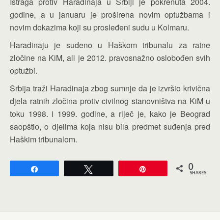
Istraga protiv Haradinaja u Srbiji je pokrenuta 2004.
godine, a u januaru je proširena novim optužbama i
novim dokazima koji su prosleđeni sudu u Kolmaru.
Haradinaju je suđeno u Haškom tribunalu za ratne
zločine na KiM, ali je 2012. pravosnažno oslobođen svih
optužbi.
Srbija traži Haradinaja zbog sumnje da je izvršio krivična
djela ratnih zločina protiv civilnog stanovništva na KiM u
toku 1998. i 1999. godine, a riječ je, kako je Beograd
saopštio, o djelima koja nisu bila predmet suđenja pred
Haškim tribunalom.
0
Share
Tweet
Pin
SHARES