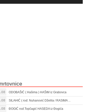
yer
Gore/Dole
ili
strelice
smanjivanje
za
tona.
pojačavanje
ili
smanjivanje
tona.
mrtovnice
.08
ODOBAŠIĆ ( Hašima ) HAŠIM iz Grabovca
.08
SILAHIĆ ( rođ. Nuhanović Dželila / RASIMA ...
.08
ĐOGIĆ rođ.Topčagić HASEDA iz Đogića