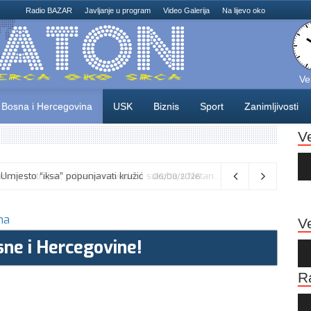
Radio BAZAR
Javljanje u program
Video Galerija
Na lijevo oko
Ve
Bosna i Hercegovina
USK
Biznis
Sport
Zanimljivosti
V
Au
Pla
: Umjesto “iksa” popunjavati kružić
06/08/2026
na
Ve
sne i Hercegovine!
Au
Pla
R
Au