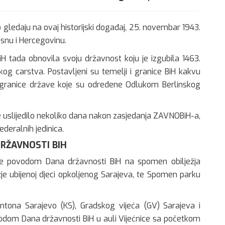
ito gledaju na ovaj historijski događaj, 25. novembar 1943.
osnu i Hercegovinu.
iH tada obnovila svoju državnost koju je izgubila 1463.
g carstva. Postavljeni su temelji i granice BiH kakvu
granice države koje su određene Odlukom Berlinskog
 uslijedilo nekoliko dana nakon zasjedanja ZAVNOBiH-a,
deralnih jedinica.
RŽAVNOSTI BIH
eće povodom Dana državnosti BiH na spomen obilježja
je ubijenoj djeci opkoljenog Sarajeva, te Spomen parku
tona Sarajevo (KS), Gradskog vijeća (GV) Sarajeva i
vodom Dana državnosti BiH u auli Vijećnice sa početkom