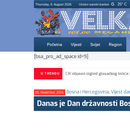
25° C
Thursday, 6. August 2026.
Unsko-sanski kanton
Početna
Vijesti
Svijet
Region
[bsa_pro_ad_space id=9]
CIK objavio izgled glasačkog listića
U TRENDU
Bosna i Hercegovina
,
Vijest da
25. Novembra. 2014.
Danas je Dan državnosti Bo