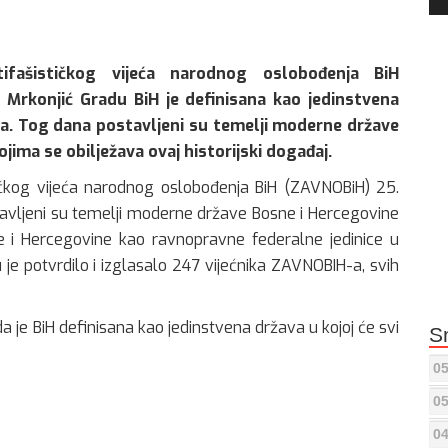
Pla
fašističkog vijeća narodnog oslobođenja BiH
Mrkonjić Gradu BiH je definisana kao jedinstvena
ava. Tog dana postavljeni su temelji moderne države
ojima se obilježava ovaj historijski događaj.
čkog vijeća narodnog oslobođenja BiH (ZAVNOBiH) 25.
avljeni su temelji moderne države Bosne i Hercegovine
e i Hercegovine kao ravnopravne federalne jedinice u
 je potvrdilo i izglasalo 247 vijećnika ZAVNOBIH-a, svih
da je BiH definisana kao jedinstvena država u kojoj će svi
S
05
05
04