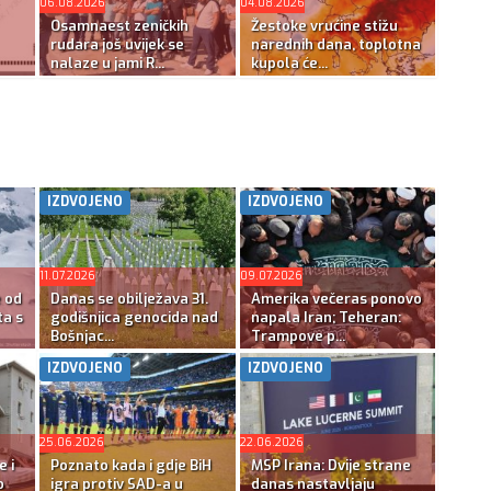
06.08.2026
04.08.2026
Osamnaest zeničkih
Žestoke vrućine stižu
rudara još uvijek se
narednih dana, toplotna
nalaze u jami R...
kupola će...
IZDVOJENO
IZDVOJENO
11.07.2026
09.07.2026
e od
Danas se obilježava 31.
Amerika večeras ponovo
ta s
godišnjica genocida nad
napala Iran; Teheran:
Bošnjac...
Trampove p...
IZDVOJENO
IZDVOJENO
25.06.2026
22.06.2026
e i
Poznato kada i gdje BiH
MSP Irana: Dvije strane
o
igra protiv SAD-a u
danas nastavljaju