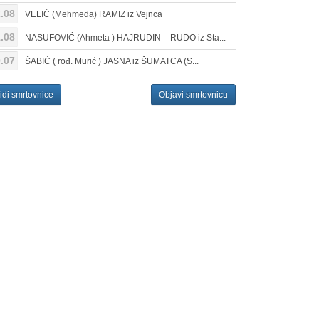
.08
VELIĆ (Mehmeda) RAMIZ iz Vejnca
.08
NASUFOVIĆ (Ahmeta ) HAJRUDIN – RUDO iz Sta...
.07
ŠABIĆ ( rođ. Murić ) JASNA iz ŠUMATCA (S...
idi smrtovnice
Objavi smrtovnicu