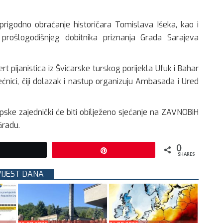
rigodno obraćanje historičara Tomislava Išeka, kao i
prošlogodišnjeg dobitnika priznanja Grada Sarajeva
 pijanistica iz Švicarske turskog porijekla Ufuk i Bahar
ćnici, čiji dolazak i nastup organizuju Ambasada i Ured
ske zajednički će biti obilježeno sjećanje na ZAVNOBiH
Gradu.
0
Tweet
Pin
SHARES
VIJEST DANA