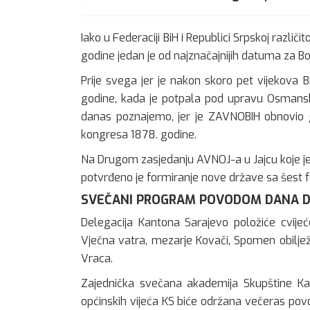
Iako u Federaciji BiH i Republici Srpskoj različ
godine jedan je od najznačajnijih datuma za B
Prije svega jer je nakon skoro pet vijekova B
godine, kada je potpala pod upravu Osmansko
danas poznajemo, jer je ZAVNOBIH obnovio 
kongresa 1878. godine.
Na Drugom zasjedanju AVNOJ-a u Jajcu koje je
potvrđeno je formiranje nove države sa šest fe
SVEČANI PROGRAM POVODOM DANA D
Delegacija Kantona Sarajevo položiće cvij
Vječna vatra, mezarje Kovači, Spomen obiljež
Vraca.
Zajednička svečana akademija Skupštine Kan
općinskih vijeća KS biće održana večeras po