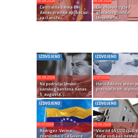
06.08.2026
06.08.2026
Centralna banka BiH
CIK objavio izgled
danas predaje aplikaciju
glasačkog listića:
za članstv...
Umjesto “ik...
IZDVOJENO
IZDVOJENO
05.08.2026
27.07.2026
Na području Unsko-
Haris Adilović jedan j
sanskog kantona danas ,
preživjelih bh. alpinis
5. augusta, j...
...
IZDVOJENO
IZDVOJENO
03.07.2026
29.06.2026
Rodrigez: Većina
Više od 45.000 ljudi s
zvaničnika iz La Gvaire
dalje vodi kao nestal