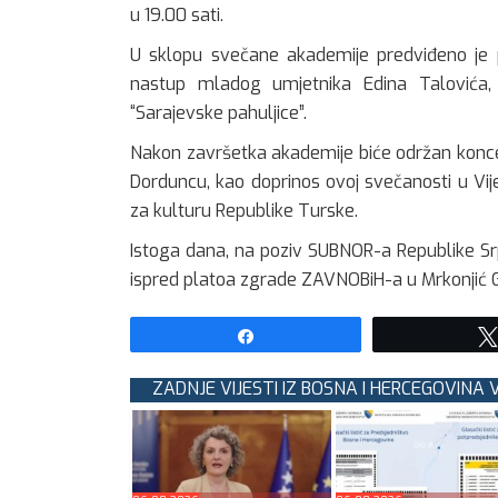
u 19.00 sati.
U sklopu svečane akademije predviđeno je p
nastup mladog umjetnika Edina Talovića, 
“Sarajevske pahuljice”.
Nakon završetka akademije biće održan koncert
Dorduncu, kao doprinos ovoj svečanosti u Vije
za kulturu Republike Turske.
Istoga dana, na poziv SUBNOR-a Republike Srp
ispred platoa zgrade ZAVNOBiH-a u Mrkonjić 
Share
ZADNJE VIJESTI IZ BOSNA I HERCEGOVINA 