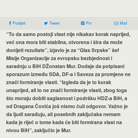
Podijeli
Tweet
Pin
Mail
“To da samo postoji vlast nije nikakav korak naprijed,
već ona mora biti stabilna, otvorena i šira da može
donijeti rezultate”, izjavio je za “Glas Srpske” šef
Misije Organizacije za evropsku bezbjednost i
saradnju u BiH DŽonatan Mur. Dodaje da potpisani
sporazum između SDA, DF-a i Saveza za promjene ne
znači formiranje vlasti. “Izgleda da je to korak
unaprijed, ali to ne znači formiranje vlasti, zbog toga
što moraju dobiti saglasnost i podršku HDZ-a BiH, a
od Dragana Čovića još nismo čuli odgovor. Važno je
da ljudi sarađuju, ali posebnih zaključaka nemam
kada je riječ o tome kada će biti formirana vlast na
nivou BiH”, zaključio je Mur.