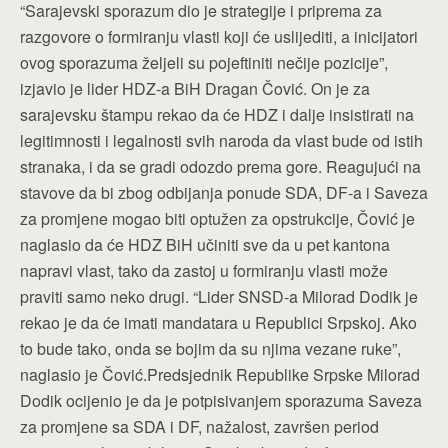
“Sarajevski sporazum dio je strategije i priprema za
razgovore o formiranju vlasti koji će uslijediti, a inicijatori
ovog sporazuma željeli su pojeftiniti nečije pozicije”,
izjavio je lider HDZ-a BiH Dragan Čović. On je za
sarajevsku štampu rekao da će HDZ i dalje insistirati na
legitimnosti i legalnosti svih naroda da vlast bude od istih
stranaka, i da se gradi odozdo prema gore. Reagujući na
stavove da bi zbog odbijanja ponude SDA, DF-a i Saveza
za promjene mogao biti optužen za opstrukcije, Čović je
naglasio da će HDZ BiH učiniti sve da u pet kantona
napravi vlast, tako da zastoj u formiranju vlasti može
praviti samo neko drugi. “Lider SNSD-a Milorad Dodik je
rekao je da će imati mandatara u Republici Srpskoj. Ako
to bude tako, onda se bojim da su njima vezane ruke”,
naglasio je Čović.Predsjednik Republike Srpske Milorad
Dodik ocijenio je da je potpisivanjem sporazuma Saveza
za promjene sa SDA i DF, nažalost, završen period