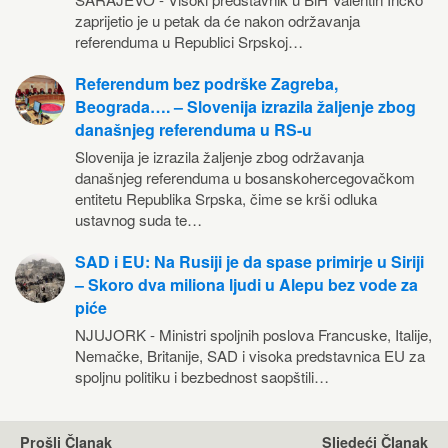
zaprijetio je u petak da će nakon održavanja
referenduma u Republici Srpskoj…
Referendum bez podrške Zagreba,
Beograda…. – Slovenija izrazila žaljenje zbog
današnjeg referenduma u RS-u
Slovenija je izrazila žaljenje zbog održavanja
današnjeg referenduma u bosanskohercegovačkom
entitetu Republika Srpska, čime se krši odluka
ustavnog suda te…
SAD i EU: Na Rusiji je da spase primirje u Siriji
– Skoro dva miliona ljudi u Alepu bez vode za
piće
NJUJORK - Ministri spoljnih poslova Francuske, Italije,
Nemačke, Britanije, SAD i visoka predstavnica EU za
spoljnu politiku i bezbednost saopštili…
Prošli Članak
Sljedeći Članak