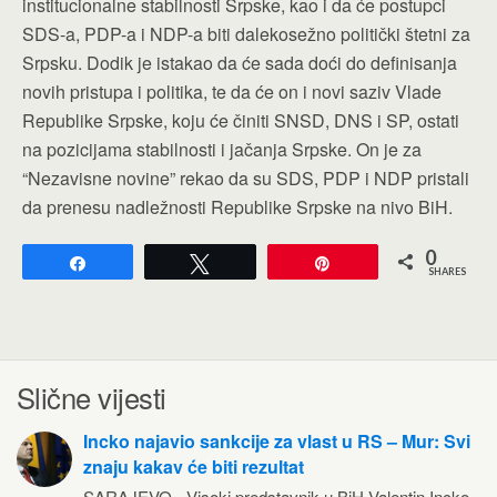
institucionalne stabilnosti Srpske, kao i da će postupci
SDS-a, PDP-a i NDP-a biti dalekosežno politički štetni za
Srpsku. Dodik je istakao da će sada doći do definisanja
novih pristupa i politika, te da će on i novi saziv Vlade
Republike Srpske, koju će činiti SNSD, DNS i SP, ostati
na pozicijama stabilnosti i jačanja Srpske. On je za
“Nezavisne novine” rekao da su SDS, PDP i NDP pristali
da prenesu nadležnosti Republike Srpske na nivo BiH.
0
Share
Tweet
Pin
SHARES
Slične vijesti
Incko najavio sankcije za vlast u RS – Mur: Svi
znaju kakav će biti rezultat
SARAJEVO - Visoki predstavnik u BiH Valentin Incko