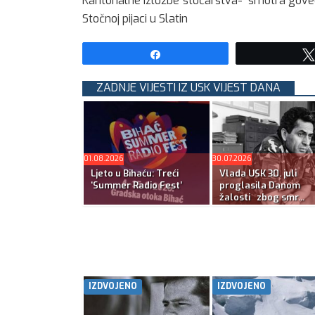
Kantonalne izložbe stočarstva- smotra goveda
Stočnoj pijaci u Slatin
Share
ZADNJE VIJESTI IZ USK VIJEST DANA
01.08.2026
30.07.2026
Ljeto u Bihaću: Treći
Vlada USK 30. juli
‘Summer Radio Fest’
proglasila Danom
žalosti zbog smr...
IZDVOJENO
IZDVOJENO