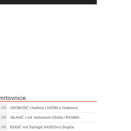
yer
Gore/Dole
ili
strelice
smanjivanje
za
tona.
pojačavanje
ili
smanjivanje
tona.
mrtovnice
.08
ODOBAŠIĆ ( Hašima ) HAŠIM iz Grabovca
.08
SILAHIĆ ( rođ. Nuhanović Dželila / RASIMA ...
.08
ĐOGIĆ rođ.Topčagić HASEDA iz Đogića