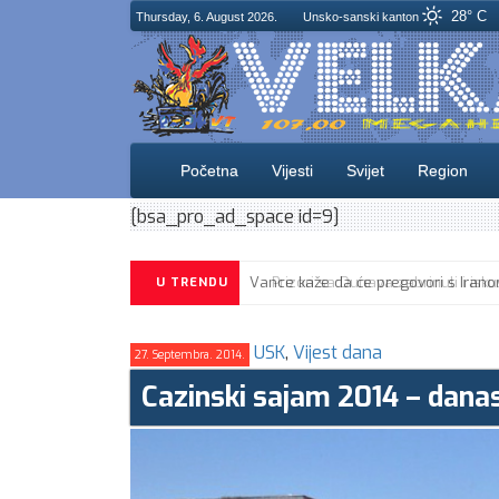
28° C
Thursday, 6. August 2026.
Unsko-sanski kanton
Početna
Vijesti
Svijet
Region
[bsa_pro_ad_space id=9]
U TRENDU
USK
,
Vijest dana
27. Septembra. 2014.
Cazinski sajam 2014 – dana