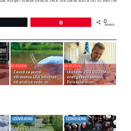
, konja i stada ovaca, biće održana sutra od 10 sati na
0
Tweet
Pin
SHARES
30.07.2026
30.07.2026
Zavod za javno
Uloženo 200.000 KM u
zdravstvo USK odustao
energetsku obnovu
od analiza vode, m...
Policijske stani...
IZDVOJENO
IZDVOJENO