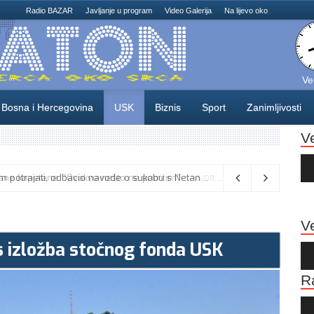
Radio BAZAR
Javljanje u program
Video Galerija
Na lijevo oko
Ve
Bosna i Hercegovina
USK
Biznis
Sport
Zanimljivosti
V
Au
Pla
Vance kaže da će pregovori s Iranom potrajati, odbacio navode o sukobu s Netanyahuom
06/08/2026
Ve
s izložba stočnog fonda USK
Au
Pla
R
Au