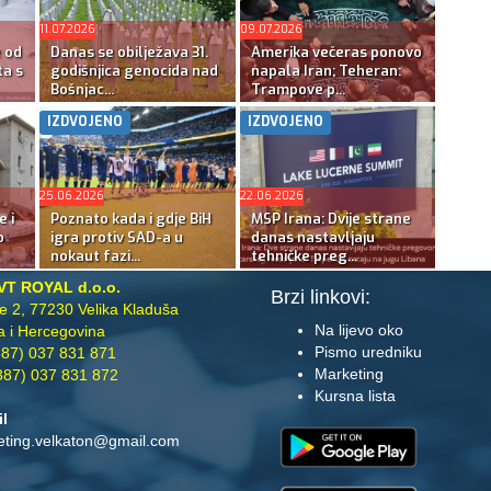
11.07.2026
09.07.2026
e od
Danas se obilježava 31.
Amerika večeras ponovo
ta s
godišnjica genocida nad
napala Iran; Teheran:
Bošnjac...
Trampove p...
IZDVOJENO
IZDVOJENO
25.06.2026
22.06.2026
e i
Poznato kada i gdje BiH
MSP Irana: Dvije strane
o
igra protiv SAD-a u
danas nastavljaju
nokaut fazi...
tehničke preg...
VT ROYAL d.o.o.
Brzi linkovi:
te 2, 77230 Velika Kladuša
Na lijevo oko
 i Hercegovina
Pismo uredniku
87) 037 831 871
Marketing
87) 037 831 872
Kursna lista
il
eting.velkaton@gmail.com