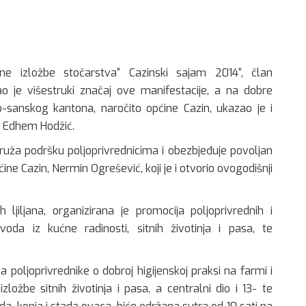
ne izložbe stočarstva“ Cazinski sajam 2014“, član
o je višestruki značaj ove manifestacije, a na dobre
ko-sanskog kantona, naročito općine Cazin, ukazao je i
, Edhem Hodžić.
pruža podršku poljoprivrednicima i obezbjeđuje povoljan
ne Cazin, Nermin Ogrešević, koji je i otvorio ovogodišnji
iljana, organizirana je promocija poljoprivrednih i
izvoda iz kućne radinosti, sitnih životinja i pasa, te
poljoprivrednike o dobroj higijenskoj praksi na farmi i
ložbe sitnih životinja i pasa, a centralni dio i 13- te