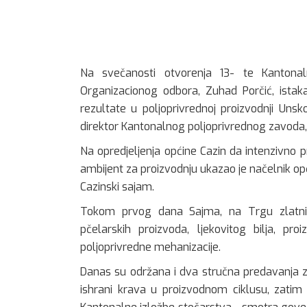
Na svečanosti otvorenja 13- te Kantonal
Organizacionog odbora, Zuhad Porčić, istaka
rezultate u poljoprivrednoj proizvodnji Uns
direktor Kantonalnog poljoprivrednog zavoda
Na opredjeljenja općine Cazin da intenzivno 
ambijent za proizvodnju ukazao je načelnik opći
Cazinski sajam.
Tokom prvog dana Sajma, na Trgu zlatnih lj
pčelarskih proizvoda, ljekovitog bilja, pro
poljoprivredne mehanizacije.
Danas su održana i dva stručna predavanja za 
ishrani krava u proizvodnom ciklusu, zatim iz