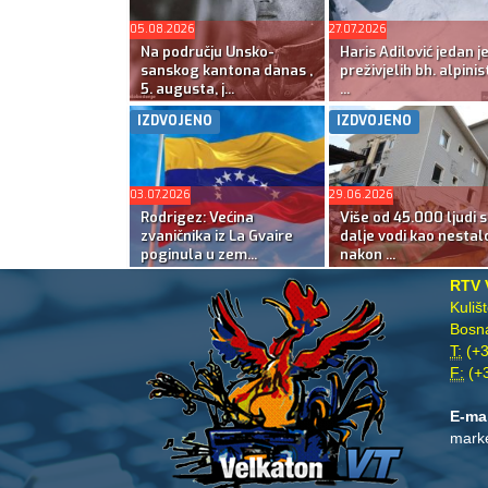
05.08.2026
27.07.2026
Na području Unsko-
Haris Adilović jedan j
sanskog kantona danas ,
preživjelih bh. alpinis
5. augusta, j...
...
IZDVOJENO
IZDVOJENO
03.07.2026
29.06.2026
Rodrigez: Većina
Više od 45.000 ljudi s
zvaničnika iz La Gvaire
dalje vodi kao nestal
poginula u zem...
nakon ...
RTV 
Kuliš
Bosna
T:
(+3
F:
(+3
E-ma
mark