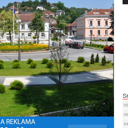
Pla
S
05
05
04