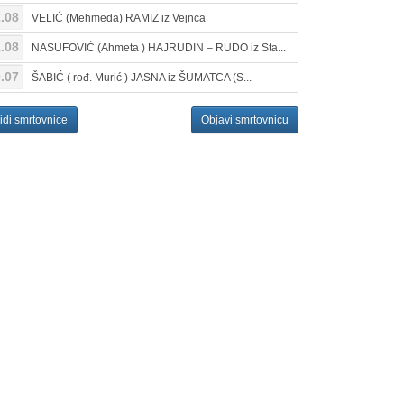
.08
VELIĆ (Mehmeda) RAMIZ iz Vejnca
.08
NASUFOVIĆ (Ahmeta ) HAJRUDIN – RUDO iz Sta...
.07
ŠABIĆ ( rođ. Murić ) JASNA iz ŠUMATCA (S...
idi smrtovnice
Objavi smrtovnicu