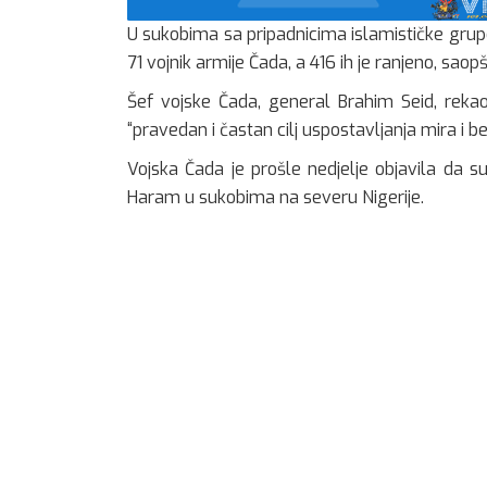
U sukobima sa pripadnicima islamističke grup
71 vojnik armije Čada, a 416 ih je ranjeno, saopš
Šef vojske Čada, general Brahim Seid, reka
“pravedan i častan cilj uspostavljanja mira i b
Vojska Čada je prošle nedjelje objavila da s
Haram u sukobima na severu Nigerije.