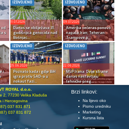
IZDVOJENO
IZDVOJENO
11.07.2026
09.07.2026
e od
Danas se obilježava 31.
Amerika večeras ponovo
ta s
godišnjica genocida nad
napala Iran; Teheran:
Bošnjac...
Trampove p...
IZDVOJENO
IZDVOJENO
25.06.2026
22.06.2026
e i
Poznato kada i gdje BiH
MSP Irana: Dvije strane
o
igra protiv SAD-a u
danas nastavljaju
nokaut fazi...
tehničke preg...
VT ROYAL d.o.o.
Brzi linkovi:
te 2, 77230 Velika Kladuša
Na lijevo oko
 i Hercegovina
Pismo uredniku
87) 037 831 871
Marketing
87) 037 831 872
Kursna lista
il