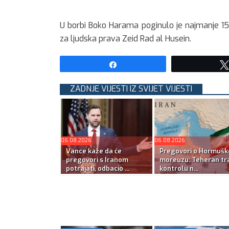
U borbi Boko Harama poginulo je najmanje 15
za ljudska prava Zeid Rad al Husein.
Share
ZADNJE VIJESTI IZ SVIJET VIJESTI
06.08.2026
06.08.2026
Vance kaže da će
Pregovori o Hormuš
pregovori s Iranom
moreuzu: Teheran tra
potrajati, odbacio ...
kontrolu n...