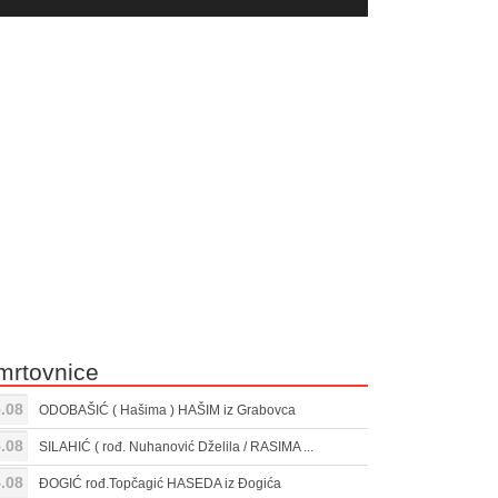
yer
Gore/Dole
ili
strelice
smanjivanje
za
tona.
pojačavanje
ili
smanjivanje
tona.
mrtovnice
.08
ODOBAŠIĆ ( Hašima ) HAŠIM iz Grabovca
.08
SILAHIĆ ( rođ. Nuhanović Dželila / RASIMA ...
.08
ĐOGIĆ rođ.Topčagić HASEDA iz Đogića