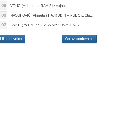
.08
VELIĆ (Mehmeda) RAMIZ iz Vejnca
.08
NASUFOVIĆ (Ahmeta ) HAJRUDIN – RUDO iz Sta...
.07
ŠABIĆ ( rođ. Murić ) JASNA iz ŠUMATCA (S...
idi smrtovnice
Objavi smrtovnicu