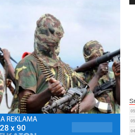
Pla
S
05
05
04