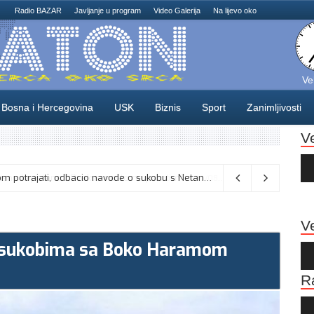
Radio BAZAR
Javljanje u program
Video Galerija
Na lijevo oko
Ve
Bosna i Hercegovina
USK
Biznis
Sport
Zanimljivosti
V
Au
Pla
Vance kaže da će pregovori s Iranom potrajati, odbacio navode o sukobu s Netanyahuom
06/08/2026
Ve
u sukobima sa Boko Haramom
Au
Pla
R
Au