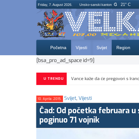
21° C
Friday, 7. August 2026.
Unsko-sanski kanton
Početna
Vijesti
Svijet
Region
[bsa_pro_ad_space id=9]
U TRENDU
Svijet
,
Vijesti
10. Aprila. 2015.
Čad: Od početka februara 
poginuo 71 vojnik