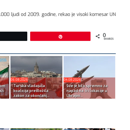
.000 ljudi od 2009. godine, rekao je visoki komesar UN
0
Tweet
Pin
SHARES
06.08.2026
04.08.2026
kom
Turska vladajuća
Sve je bilo spremno za
ži
koalicija predložila
napad na tri lokacije u
zakon za okončanj...
Ukrajini...