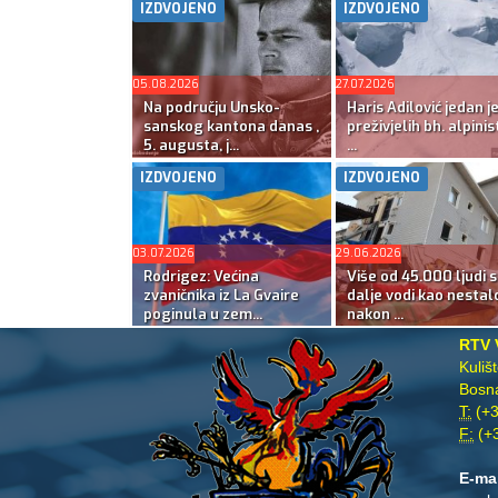
IZDVOJENO
IZDVOJENO
05.08.2026
27.07.2026
Na području Unsko-
Haris Adilović jedan j
sanskog kantona danas ,
preživjelih bh. alpinis
5. augusta, j...
...
IZDVOJENO
IZDVOJENO
03.07.2026
29.06.2026
Rodrigez: Većina
Više od 45.000 ljudi s
zvaničnika iz La Gvaire
dalje vodi kao nestal
poginula u zem...
nakon ...
RTV 
Kuliš
Bosna
T:
(+3
F:
(+3
E-ma