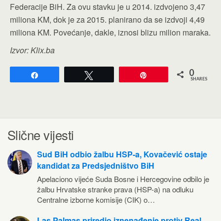
Federacije BiH. Za ovu stavku je u 2014. izdvojeno 3,47
miliona KM, dok je za 2015. planirano da se izdvoji 4,49
miliona KM. Povećanje, dakle, iznosi blizu milion maraka.
Izvor: Klix.ba
0
Share
Tweet
Pin
SHARES
Slične vijesti
Sud BiH odbio žalbu HSP-a, Kovačević ostaje
kandidat za Predsjedništvo BiH
Apelaciono vijeće Suda Bosne i Hercegovine odbilo je
žalbu Hrvatske stranke prava (HSP-a) na odluku
Centralne izborne komisije (CIK) o…
Las Palmas priredio iznenađenje protiv Real