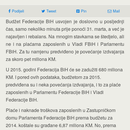
Podijeli
Tweet
Pin
Mail
Budžet Federacije BiH usvojen je doslovno u posljednji
čas, samo nekoliko minuta prije ponoći 31. marta, a već je
najavljen i rebalans. Na mnogim stavkama se štedjelo, ali
ne i na plaćama zaposlenih u Vladi FBiH i Parlamentu
FBiH. Za tu namjenu predviđeno je povećanje izdvajanja
za skoro pet miliona KM.
U 2015. godini Federacija BiH će se zadužiti 680 miliona
KM. I pored ovih podataka, budžetom za 2015.
predviđena su i neka povećanja izdvajanja, i to za plaće
zaposlenih u Parlamentu Federacije BiH i Vladi
Federacije BiH.
Plaće i naknade troškova zaposlenih u Zastupničkom
domu Parlamenta Federacije BiH prema budžetu za
2014. koštale su građane 6,87 miliona KM. No, prema