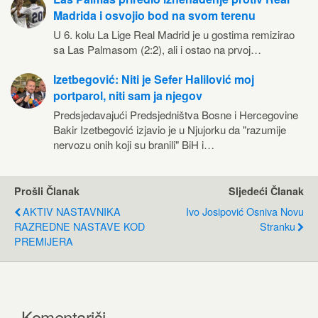
Madrida i osvojio bod na svom terenu
U 6. kolu La Lige Real Madrid je u gostima remizirao
sa Las Palmasom (2:2), ali i ostao na prvoj…
Izetbegović: Niti je Sefer Halilović moj
portparol, niti sam ja njegov
Predsjedavajući Predsjedništva Bosne i Hercegovine
Bakir Izetbegović izjavio je u Njujorku da "razumije
nervozu onih koji su branili" BiH i…
Prošli Članak
Sljedeći Članak
AKTIV NASTAVNIKA
Ivo Josipović Osniva Novu
RAZREDNE NASTAVE KOD
Stranku
PREMIJERA
Komentariši