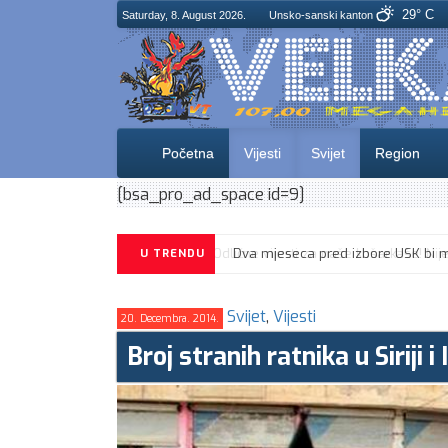
29° C
Saturday, 8. August 2026.
Unsko-sanski kanton
Početna
Vijesti
Svijet
Region
[bsa_pro_ad_space id=9]
U TRENDU
Svijet
,
Vijesti
20. Decembra. 2014.
Broj stranih ratnika u Siriji 