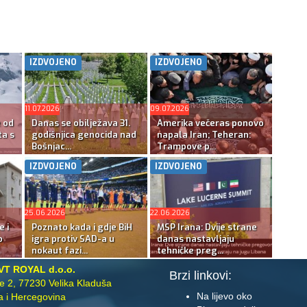
IZDVOJENO
IZDVOJENO
11.07.2026
09.07.2026
e od
Danas se obilježava 31.
Amerika večeras ponovo
ta s
godišnjica genocida nad
napala Iran; Teheran:
Bošnjac...
Trampove p...
IZDVOJENO
IZDVOJENO
25.06.2026
22.06.2026
e i
Poznato kada i gdje BiH
MSP Irana: Dvije strane
o
igra protiv SAD-a u
danas nastavljaju
nokaut fazi...
tehničke preg...
VT ROYAL d.o.o.
Brzi linkovi:
te 2, 77230 Velika Kladuša
Na lijevo oko
 i Hercegovina