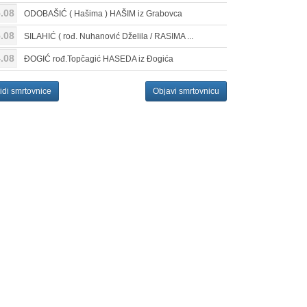
.08
ODOBAŠIĆ ( Hašima ) HAŠIM iz Grabovca
.08
SILAHIĆ ( rođ. Nuhanović Dželila / RASIMA ...
.08
ĐOGIĆ rođ.Topčagić HASEDA iz Đogića
idi smrtovnice
Objavi smrtovnicu