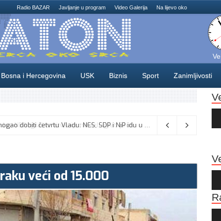
Radio BAZAR
Javljanje u program
Video Galerija
Na lijevo oko
Ve
Bosna i Hercegovina
USK
Biznis
Sport
Zanimljivosti
V
Au
Pla
Odlične vijesti za naše košarkaše! Nijedan NBA igrač iz Litvanije ne želi igrati protiv BiH
08/08/2026
Ve
i Iraku veći od 15.000
Au
Pla
R
Au