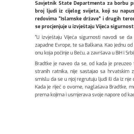
Savjetnik State Departmenta za borbu pr
broj ljudi iz cijelog svijeta, koji su napu
redovima “Islamske države” i drugih terori
se procjenjuje u izvještaju Vijeća sigurnost
“U izvještaju Vijeća sigurnosti navodi se da
zapadne Evrope, te sa Balkana. Kao jednu od a
onu koja počinje u Beču, a završava u BiH i Srbij
Bradtke je naveo da se, od kada je preuzeo 
stranih ratnika, nije sastajao sa hrvatskim
smislu da se u njoj regrutuju ljudi ili da iz nj
Kada je riječ o ovome, naglašava Bradtke, mn
prema kojima i usmjerava svoje napore od ka