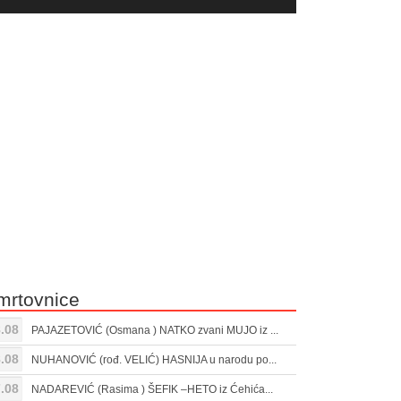
yer
Gore/Dole
ili
strelice
smanjivanje
za
tona.
pojačavanje
ili
smanjivanje
tona.
mrtovnice
.08
PAJAZETOVIĆ (Osmana ) NATKO zvani MUJO iz ...
.08
NUHANOVIĆ (rođ. VELIĆ) HASNIJA u narodu po...
.08
NADAREVIĆ (Rasima ) ŠEFIK –HETO iz Ćehića...