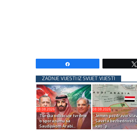
Share
ZADNJE VIJESTI IZ SVIJET VIJESTI
08.08.2026
08.08.2026
Turska odbacuje tvrdnje
Jemen pozdravio sta
o sporazumu sa
Saveta bezbednosti 
Saudijskom Arabi...
kao “p...