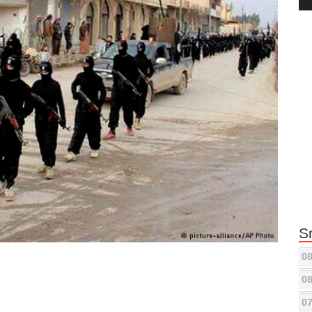
Pla
S
08
08
07