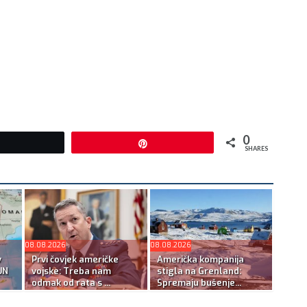
0
Tweet
Pin
SHARES
08.08.2026
08.08.2026
v
Prvi čovjek američke
Američka kompanija
UN
vojske: Treba nam
stigla na Grenland:
odmak od rata s ...
Spremaju bušenje...