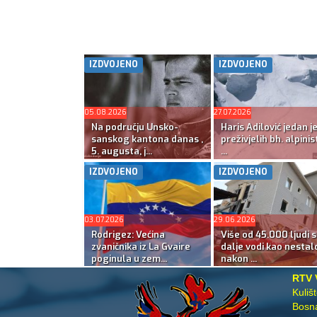
IZDVOJENO
IZDVOJENO
05.08.2026
27.07.2026
Na području Unsko-
Haris Adilović jedan j
sanskog kantona danas ,
preživjelih bh. alpinis
5. augusta, j...
...
IZDVOJENO
IZDVOJENO
03.07.2026
29.06.2026
Rodrigez: Većina
Više od 45.000 ljudi s
zvaničnika iz La Gvaire
dalje vodi kao nestal
poginula u zem...
nakon ...
RTV 
Kuliš
Bosna