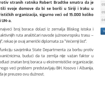
otiv stranih ratnika
Robert Bradtke
smatra da je
05
stili svoje domove da bi se borili u Siriji i Iraku u
05
stičkih organizacija, sigurno veći od 15.000 koliko
04
i UN-a.
 najveći broj boraca dolazi iz zemalja Bliskog istoka i
V
ktivnijih ruta analitičari navode južnoevropsku trasu –
i”, rekao je ovaj američki diplomata za “Večernji list”.
funkciju savjetnika State Departmenta za borbu protiv
 zvaničnicima, budući da ta zemlja nije važan faktor u
e odlazi znatan broj boraca u ekstremističke organizacije.
ogo veći problem predstavljaju BiH, Kosovo i Albanija,
da je preuzeo ovu dužnost.