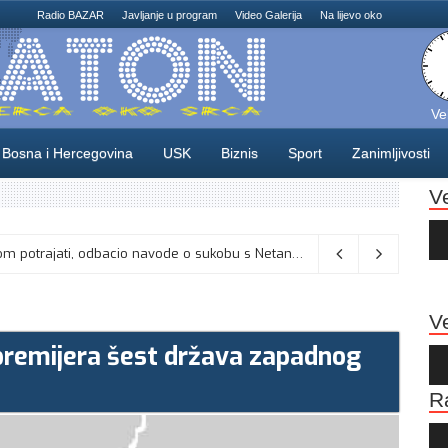
Radio BAZAR
Javljanje u program
Video Galerija
Na lijevo oko
Ve
Bosna i Hercegovina
USK
Biznis
Sport
Zanimljivosti
V
Au
Pla
Vance kaže da će pregovori s Iranom potrajati, odbacio navode o sukobu s Netanyahuom
06/08/2026
Ve
 premijera šest država zapadnog
Au
Pla
R
Au