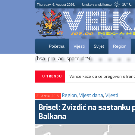
36° C
Thursday, 6. August 2026.
Unsko-sanski kanton
Početna
Vijesti
Svijet
Region
[bsa_pro_ad_space id=9]
U TRENDU
Region
,
Vijest dana
,
Vijesti
21. Aprila. 2015.
Brisel: Zvizdić na sastanku
Balkana