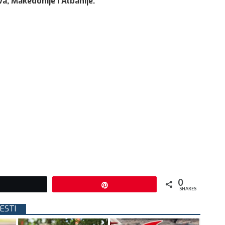
a, Makedonije i Albanije.
0
Tweet
Pin
SHARES
JESTI