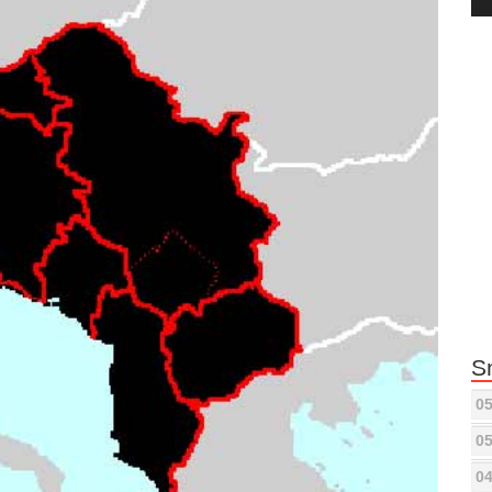
Pla
S
05
05
04