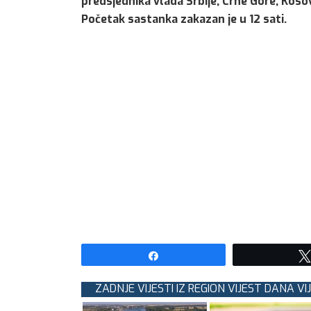
predsjednika vlada Srbije, Crne Gore, Kosov
Početak sastanka zakazan je u 12 sati.
Share
ZADNJE VIJESTI IZ REGION VIJEST DANA VI