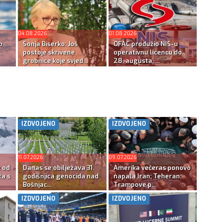
04.08.2026
01.08.2026
o
Sonja Biserko: Još
OFAC produžio NIS-u
postoje skrivene
operativnu licencu do
grobnice koje svjed...
28. augusta, ...
IZDVOJENO
IZDVOJENO
11.07.2026
09.07.2026
e od
Danas se obilježava 31.
Amerika večeras ponovo
ta s
godišnjica genocida nad
napala Iran; Teheran:
Bošnjac...
Trampove p...
IZDVOJENO
IZDVOJENO