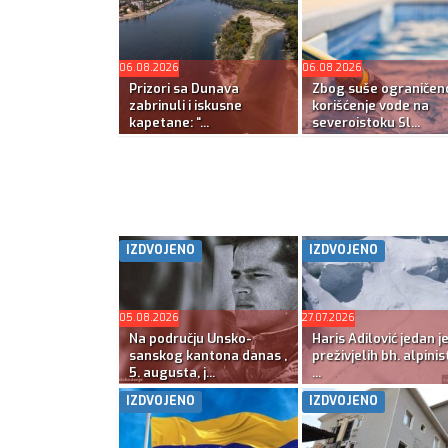
06.08.2026
06.08.2026
Prizori sa Dunava
Zbog suše ograničen
zabrinuli i iskusne
korišćenje vode na
kapetane: “...
severoistoku Sl...
IZDVOJENO
IZDVOJENO
05.08.2026
27.07.2026
Na području Unsko-
Haris Adilović jedan j
sanskog kantona danas ,
preživjelih bh. alpinis
5. augusta, j...
...
IZDVOJENO
IZDVOJENO