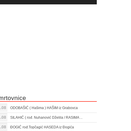
yer
Gore/Dole
ili
strelice
smanjivanje
za
tona.
pojačavanje
ili
smanjivanje
tona.
mrtovnice
.08
ODOBAŠIĆ ( Hašima ) HAŠIM iz Grabovca
.08
SILAHIĆ ( rođ. Nuhanović Dželila / RASIMA ...
.08
ĐOGIĆ rođ.Topčagić HASEDA iz Đogića