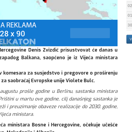
02
01
30
V
 Hercegovine Denis Zvizdić prisustvovat će danas u
zapadog Balkana, saopćeno je iz Vijeća ministara
iv komesara za susjedstvo i pregovore o proširenju
za saobraćaj Evropske unije Violete Bulc.
augustu prošle godine u Berlinu, sastanka ministara
rištini u martu ove godine, cilj današnjeg sastanka je
eži i preuzimanje obaveze realizacije do 2030. godine,
ijeća ministara.
eća ministara Bosne i Hercegovine, očekuje učešće