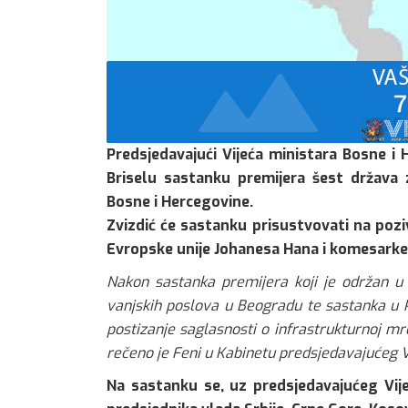
Predsjedavajući Vijeća ministara Bosne i
Briselu sastanku premijera šest država 
Bosne i Hercegovine.
Zvizdić će sastanku prisustvovati na poz
Evropske unije Johanesa Hana i komesarke 
Nakon sastanka premijera koji je održan u 
vanjskih poslova u Beogradu te sastanka u P
postizanje saglasnosti o infrastrukturnoj mr
rečeno je Feni u Kabinetu predsjedavajućeg V
Na sastanku se, uz predsjedavajućeg Vij