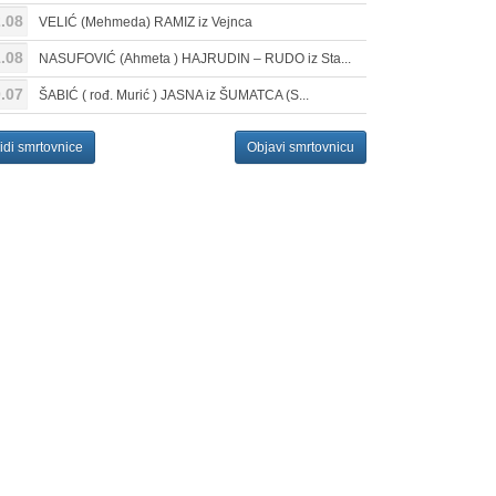
.08
VELIĆ (Mehmeda) RAMIZ iz Vejnca
.08
NASUFOVIĆ (Ahmeta ) HAJRUDIN – RUDO iz Sta...
.07
ŠABIĆ ( rođ. Murić ) JASNA iz ŠUMATCA (S...
idi smrtovnice
Objavi smrtovnicu