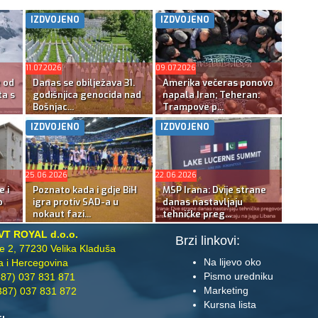
IZDVOJENO
IZDVOJENO
11.07.2026
09.07.2026
e od
Danas se obilježava 31.
Amerika večeras ponovo
ta s
godišnjica genocida nad
napala Iran; Teheran:
Bošnjac...
Trampove p...
IZDVOJENO
IZDVOJENO
25.06.2026
22.06.2026
e i
Poznato kada i gdje BiH
MSP Irana: Dvije strane
o
igra protiv SAD-a u
danas nastavljaju
nokaut fazi...
tehničke preg...
VT ROYAL d.o.o.
Brzi linkovi:
te 2, 77230 Velika Kladuša
Na lijevo oko
 i Hercegovina
Pismo uredniku
87) 037 831 871
Marketing
87) 037 831 872
Kursna lista