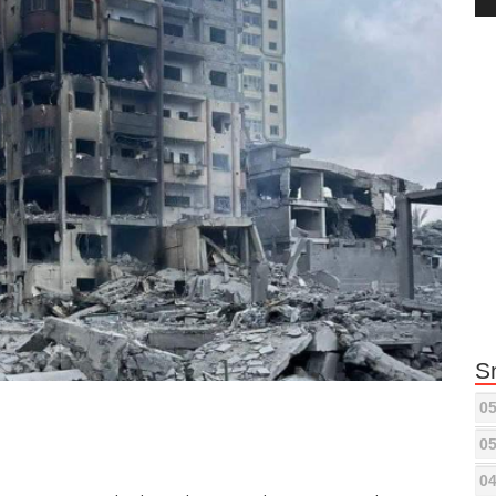
Pla
S
05
05
04