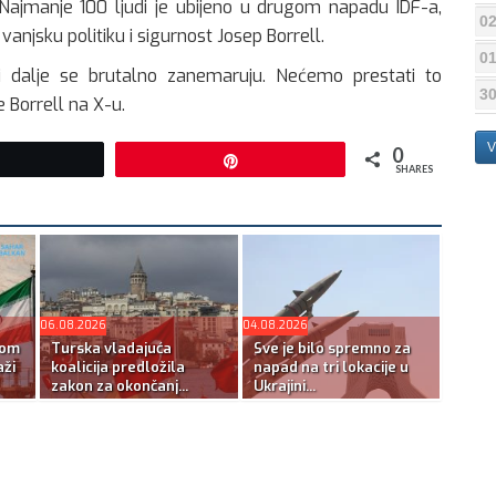
 Najmanje 100 ljudi je ubijeno u drugom napadu IDF-a,
02
vanjsku politiku i sigurnost Josep Borrell.
01
la i dalje se brutalno zanemaruju. Nećemo prestati to
30
je Borrell na X-u.
V
0
Tweet
Pin
SHARES
06.08.2026
04.08.2026
kom
Turska vladajuća
Sve je bilo spremno za
ži
koalicija predložila
napad na tri lokacije u
zakon za okončanj...
Ukrajini...