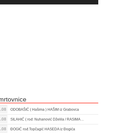
yer
Gore/Dole
ili
strelice
smanjivanje
za
tona.
pojačavanje
ili
smanjivanje
tona.
mrtovnice
.08
ODOBAŠIĆ ( Hašima ) HAŠIM iz Grabovca
.08
SILAHIĆ ( rođ. Nuhanović Dželila / RASIMA ...
.08
ĐOGIĆ rođ.Topčagić HASEDA iz Đogića