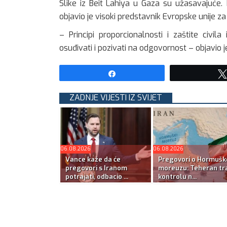
Slike iz Beit Lahiya u Gaza su užasavajuće.
objavio je visoki predstavnik Evropske unije za 
– Principi proporcionalnosti i zaštite civi
osuđivati ​​i pozivati ​​na odgovornost – objavio 
Share
ZADNJE VIJESTI IZ SVIJET
06.08.2026
06.08.2026
Vance kaže da će
Pregovori o Hormuš
pregovori s Iranom
moreuzu: Teheran tra
potrajati, odbacio ...
kontrolu n...