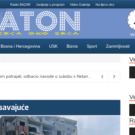
Radio BAZAR
Javljanje u program
Video Galerija
Na lijevo oko
Ve
Bosna i Hercegovina
USK
Biznis
Sport
Zanimljivosti
V
Au
Pla
: Umjesto “iksa” popunjavati kružić
06/08/2026
Ve
asavajuće
Au
Pla
R
Au