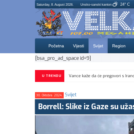
24° C
Saturday, 8. August 2026.
Unsko-sanski kanton
Početna
Vijesti
Svijet
Region
[bsa_pro_ad_space id=9]
CIK objavio izgled glasačkog listića
U TRENDU
Svijet
30. Oktobra. 2024.
Borrell: Slike iz Gaze su už