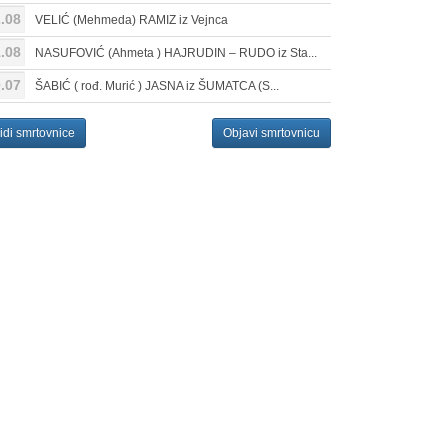
.08
VELIĆ (Mehmeda) RAMIZ iz Vejnca
.08
NASUFOVIĆ (Ahmeta ) HAJRUDIN – RUDO iz Sta...
.07
ŠABIĆ ( rođ. Murić ) JASNA iz ŠUMATCA (S...
idi smrtovnice
Objavi smrtovnicu