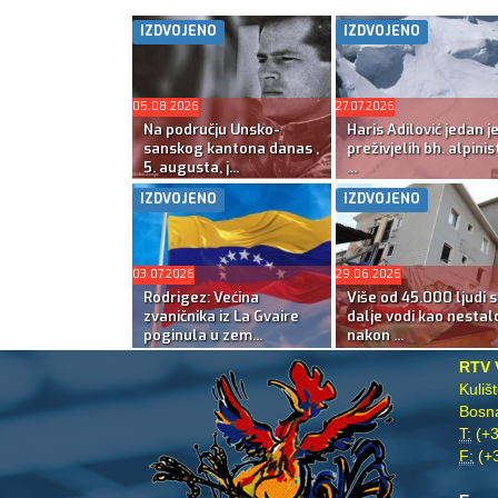
IZDVOJENO
IZDVOJENO
05.08.2026
27.07.2026
Na području Unsko-
Haris Adilović jedan j
sanskog kantona danas ,
preživjelih bh. alpinis
5. augusta, j...
...
IZDVOJENO
IZDVOJENO
03.07.2026
29.06.2026
Rodrigez: Većina
Više od 45.000 ljudi s
zvaničnika iz La Gvaire
dalje vodi kao nestal
poginula u zem...
nakon ...
RTV 
Kuliš
Bosna
T:
(+3
F:
(+3