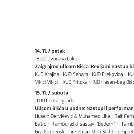
14. 11. / petak
19:00 Dvorana Luke
Zaigrajmo ulicom Bišća: Revijalni nastup 
KUD Krajina • KUD Sehara • KUD Brekovica • 
Vikići Vikići • KUD Pritoka • KUD Hasan-beg Biš
15. 11. / subota
11:00 Centar grada
Ulicom Bišća u podne: Nastupi i performan
Husein Dervišević & Muhamed Liha • Raif Ferha
Bašić • Tamburaški sastav “Bedem” • Tambura
Gradski ženski hor • Plesni klub Still Incomple