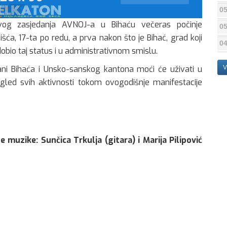
05
og zasjedanja AVNOJ-a u Bihaću večeras počinje
05
šća, 17-ta po redu, a prva nakon što je Bihać, grad koji
04
dobio taj status i u administrativnom smislu.
ni Bihaća i Unsko-sanskog kantona moći će uživati u
V
gled svih aktivnosti tokom ovogodišnje manifestacije
 muzike: Sunčica Trkulja (gitara) i Marija Pilipović