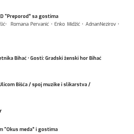
BKD “Preporod” sa gostima
lić• Romana Pervanić • Enko Midžić • AdnanNezirov •
tnika Bihać • Gosti: Gradski ženski hor Bihać
licom Bišća / spoj muzike i slikarstva /
r
om “Okus meda” i gostima