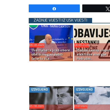
Share
ZADNJE VIJESTI IZ USK VIJESTI
08.08.2026
08.08.2026
Dva mjeseca pred izbore
Planski zastoji u ispo
USK bi mogao dobiti
električne energije
četvrtu Vla...
Podružni...
IZDVOJENO
IZDVOJENO
05.08.2026
27.07.2026