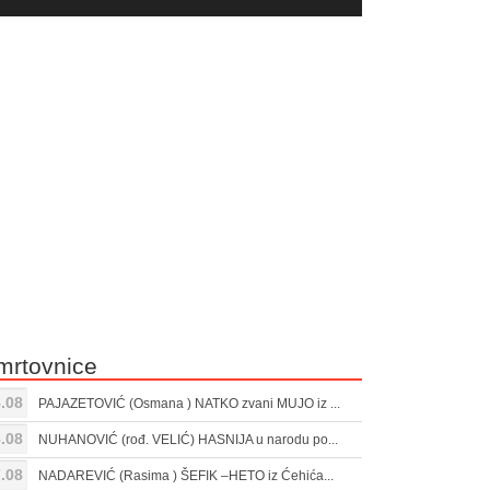
yer
Gore/Dole
ili
strelice
smanjivanje
za
tona.
pojačavanje
ili
smanjivanje
tona.
mrtovnice
.08
PAJAZETOVIĆ (Osmana ) NATKO zvani MUJO iz ...
.08
NUHANOVIĆ (rođ. VELIĆ) HASNIJA u narodu po...
.08
NADAREVIĆ (Rasima ) ŠEFIK –HETO iz Ćehića...