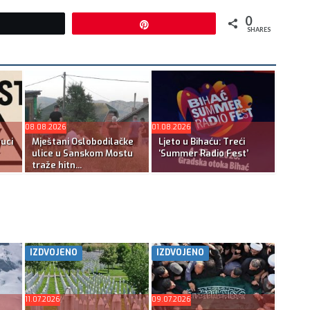
0
Tweet
Pin
SHARES
08.08.2026
01.08.2026
ruci
Mještani Oslobodilačke
Ljeto u Bihaću: Treći
ulice u Sanskom Mostu
‘Summer Radio Fest’
traže hitn...
IZDVOJENO
IZDVOJENO
11.07.2026
09.07.2026