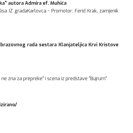
ka” autora Admira ef. Muhića
isa IZ gradaKarlovca • Promotor: Ferid Krak, zamjenik
brazovnog rada sestara Klanjateljica Krvi Kristove
v ne zna za prepreke” i scena iz predstave “Bujrum”
izirano/