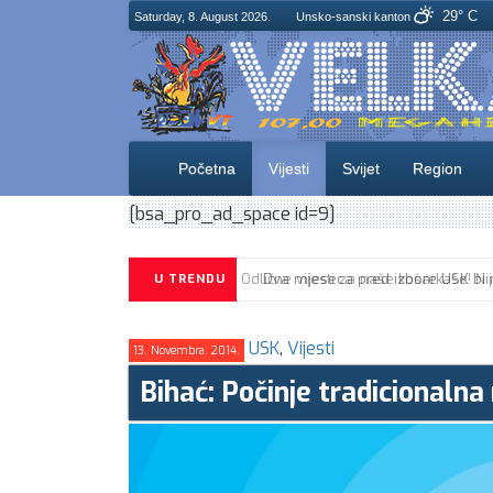
29° C
Saturday, 8. August 2026.
Unsko-sanski kanton
Početna
Vijesti
Svijet
Region
[bsa_pro_ad_space id=9]
U TRENDU
USK
,
Vijesti
13. Novembra. 2014.
Bihać: Počinje tradicionalna