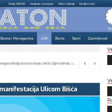
Radio BAZAR
Javljanje u program
Video Galerija
Na lijevo oko
Ve
Bosna i Hercegovina
USK
Biznis
Sport
Zanimljivosti
V
Au
Pla
Odlične vijesti za naše košarkaše! Nijedan NBA igrač iz Litvanije ne želi igrati protiv BiH
08/08/2026
Ve
 manifestacija Ulicom Bišća
Au
Pla
R
Au