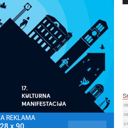
Pla
S
08
08
07