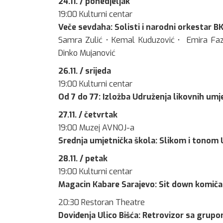
24.11. / ponedjeljak
19:00 Kulturni centar
Veče sevdaha: Solisti i narodni orkestar 
Samra Zulić • Kemal Kuduzović • Emira Faz
Dinko Mujanović
26.11. / srijeda
19:00 Kulturni centar
Od 7 do 77: Izložba Udruženja likovnih umje
27.11. / četvrtak
19:00 Muzej AVNOJ-a
Srednja umjetnička škola: Slikom i tonom U
28.11. / petak
19:00 Kulturni centar
Magacin Kabare Sarajevo: Sit down komiča
20:30 Restoran Theatre
Doviđenja Ulico Bišća: Retrovizor sa grup