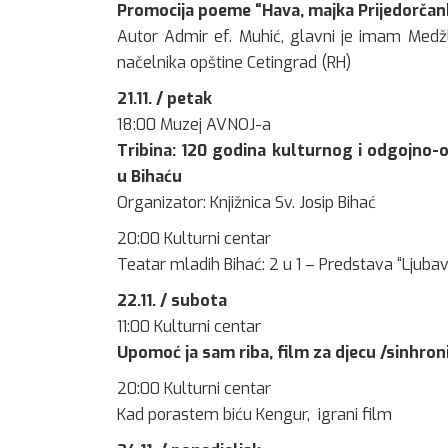
Promocija poeme “Hava, majka Prijedorčan
Autor Admir ef. Muhić, glavni je imam Medžl
načelnika opštine Cetingrad (RH)
21.11. / petak
18:00 Muzej AVNOJ-a
Tribina: 120 godina kulturnog i odgojno-o
u Bihaću
Organizator: Knjižnica Sv. Josip Bihać
20:00 Kulturni centar
Teatar mladih Bihać: 2 u 1 – Predstava “Ljuba
22.11. / subota
11:00 Kulturni centar
Upomoć ja sam riba, film za djecu /sinhron
20:00 Kulturni centar
Kad porastem biću Kengur, igrani film