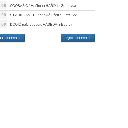
.08
ODOBAŠIĆ ( Hašima ) HAŠIM iz Grabovca
.08
SILAHIĆ ( rođ. Nuhanović Dželila / RASIMA ...
.08
ĐOGIĆ rođ.Topčagić HASEDA iz Đogića
idi smrtovnice
Objavi smrtovnicu