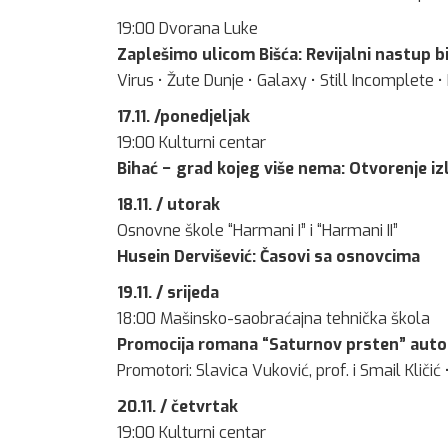
19:00 Dvorana Luke
Zaplešimo ulicom Bišća: Revijalni nastup b
Virus • Žute Dunje • Galaxy • Still Incomplete 
17.11. /ponedjeljak
19:00 Kulturni centar
Bihać − grad kojeg više nema: Otvorenje i
18.11. / utorak
Osnovne škole “Harmani I” i “Harmani II”
Husein Dervišević: Časovi sa osnovcima
19.11. / srijeda
18:00 Mašinsko-saobraćajna tehnička škola
Promocija romana “Saturnov prsten” autor
Promotori: Slavica Vuković, prof. i Smail Kličić
20.11. / četvrtak
19:00 Kulturni centar