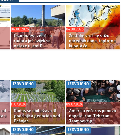
06.08.2026
04.08.2026
Osamnaest zeničkih
Žestoke vrućine stižu
rudara još uvijek se
narednih dana, toplotna
nalaze u jami R...
kupola će...
IZDVOJENO
IZDVOJENO
11.07.2026
09.07.2026
e od
Danas se obilježava 31.
Amerika večeras ponovo
ta s
godišnjica genocida nad
napala Iran; Teheran:
Bošnjac...
Trampove p...
IZDVOJENO
IZDVOJENO