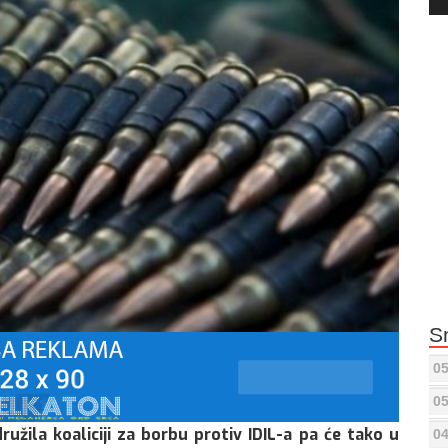
Pla
S
05
05
užila koaliciji za borbu protiv IDIL-a pa će tako u
04