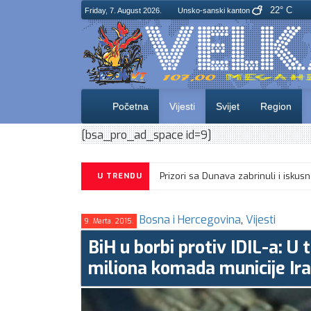
22° C
Friday, 7. August 2026.
Unsko-sanski kanton
Početna
Vijesti
Svijet
Region
[bsa_pro_ad_space id=9]
Prizori sa Dunava zabrinuli i 
U TRENDU
Bosna i Hercegovina
,
Vijesti
9. Marta. 2015.
BiH u borbi protiv IDIL-a: U
miliona komada municije Ir