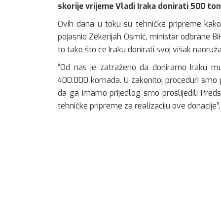
skorije vrijeme Vladi Iraka donirati 500 t
Ovih dana u toku su tehničke pripreme kako 
pojasnio Zekerijah Osmić, ministar odbrane BiH,
to tako što će Iraku donirati svoj višak naoruža
“Od nas je zatraženo da doniramo Iraku mu
400.000 komada. U zakonitoj proceduri smo pr
da ga imamo prijedlog smo proslijedili Predsj
tehničke pripreme za realizaciju ove donacije”,