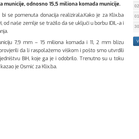
ona municije, odnosno 15,5 miliona komada municije.
02
bi se pomenuta donacija realizirala.Kako je za Klix.ba
01
 od naše zemlje se tražilo da se uključi u borbu IDIL-a i
30
nja.
niciju 7,9 mm – 15 miliona komada i 11, 2 mm blizu
V
ovjerili da li raspolažemo viškom i pošto smo utvrdili
edništvu BiH, koje ga je i odobrilo. Trenutno su u toku
 kazao je Osmić za Klix.ba.