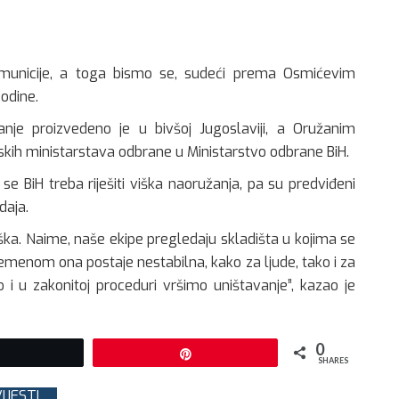
 municije, a toga bismo se, sudeći prema Osmićevim
godine.
anje proizvedeno je u bivšoj Jugoslaviji, a Oružanim
skih ministarstava odbrane u Ministarstvo odbrane BiH.
 se BiH treba riješiti viška naoružanja, pa su predviđeni
daja.
iška. Naime, naše ekipe pregledaju skladišta u kojima se
Vremenom ona postaje nestabilna, kako za ljude, tako i za
 i u zakonitoj proceduri vršimo uništavanje”, kazao je
0
Tweet
Pin
SHARES
IJESTI