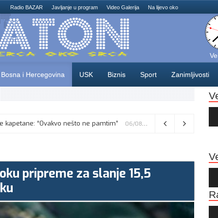
Radio BAZAR
Javljanje u program
Video Galerija
Na lijevo oko
Ve
Bosna i Hercegovina
USK
Biznis
Sport
Zanimljivosti
V
Au
Pla
iskusne kapetane: “Ovakvo nešto ne pamtim”
Vance kaže da će pregovori s Iranom potrajati, odbacio navode o sukobu s Netanyahuom
06/08/2026
06/08/2026
Ve
 toku pripreme za slanje 15,5
Au
Pla
aku
R
Au