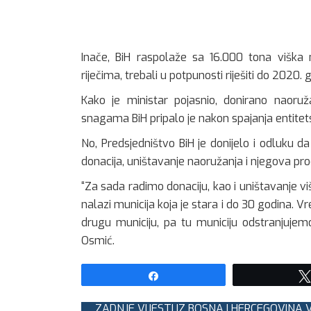
Inače, BiH raspolaže sa 16.000 tona viška
riječima, trebali u potpunosti riješiti do 2020. 
Kako je ministar pojasnio, donirano naoruž
snagama BiH pripalo je nakon spajanja entitet
No, Predsjedništvo BiH je donijelo i odluku da
donacija, uništavanje naoružanja i njegova pro
“Za sada radimo donaciju, kao i uništavanje v
nalazi municija koja je stara i do 30 godina. 
drugu municiju, pa tu municiju odstranjujemo
Osmić.
Share
ZADNJE VIJESTI IZ BOSNA I HERCEGOVINA V