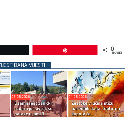
0
Tweet
Pin
SHARES
VIJEST DANA VIJESTI
06.08.2026
04.08.2026
Osamnaest zeničkih
Žestoke vrućine stižu
rudara još uvijek se
narednih dana, toplotna
nalaze u jami R...
kupola će...