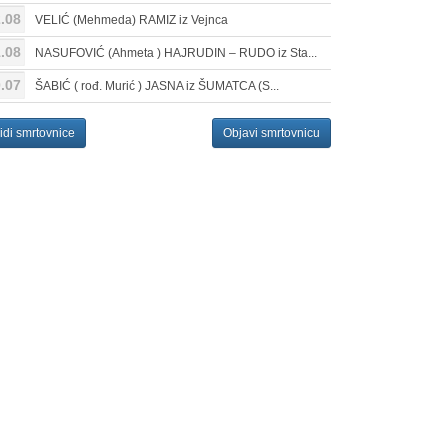
.08
VELIĆ (Mehmeda) RAMIZ iz Vejnca
.08
NASUFOVIĆ (Ahmeta ) HAJRUDIN – RUDO iz Sta...
.07
ŠABIĆ ( rođ. Murić ) JASNA iz ŠUMATCA (S...
idi smrtovnice
Objavi smrtovnicu