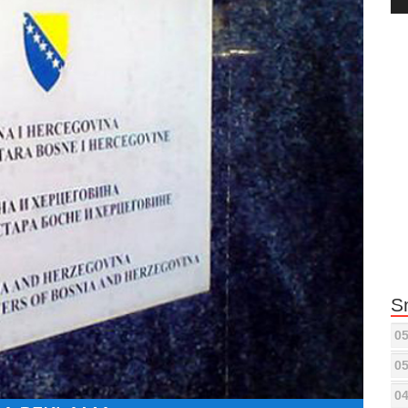
Pla
S
05
05
04