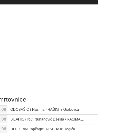
yer
Gore/Dole
ili
strelice
smanjivanje
za
tona.
pojačavanje
ili
smanjivanje
tona.
mrtovnice
.08
ODOBAŠIĆ ( Hašima ) HAŠIM iz Grabovca
.08
SILAHIĆ ( rođ. Nuhanović Dželila / RASIMA ...
.08
ĐOGIĆ rođ.Topčagić HASEDA iz Đogića