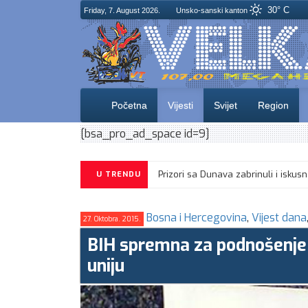
30° C
Friday, 7. August 2026.
Unsko-sanski kanton
Početna
Vijesti
Svijet
Region
[bsa_pro_ad_space id=9]
Prizori sa Dunava zabrinuli i i
U TRENDU
Bosna i Hercegovina
,
Vijest dana
27. Oktobra. 2015.
BIH spremna za podnošenje 
uniju