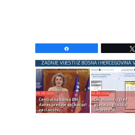
Share
ZADNJE VIJESTI IZ BOSNA I HERCEGOVINA 
06.08.2026
06.08.2026
Centralna banka BiH
CIK objavio izgled
danas predaje aplikaciju
glasačkog listića:
za članstv...
Umjesto “ik...