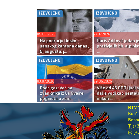
IZDVOJENO
IZDVOJENO
05.08.2026
27.07.2026
Na području Unsko-
Haris Adilović jedan j
sanskog kantona danas ,
preživjelih bh. alpinis
5. augusta, j...
...
IZDVOJENO
IZDVOJENO
03.07.2026
29.06.2026
Rodrigez: Većina
Više od 45.000 ljudi s
zvaničnika iz La Gvaire
dalje vodi kao nestal
poginula u zem...
nakon ...
RTV 
Kuliš
Bosna
T:
(+3
F:
(+3