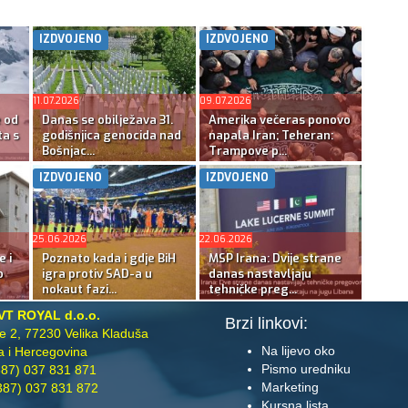
IZDVOJENO
IZDVOJENO
11.07.2026
09.07.2026
e od
Danas se obilježava 31.
Amerika večeras ponovo
ta s
godišnjica genocida nad
napala Iran; Teheran:
Bošnjac...
Trampove p...
IZDVOJENO
IZDVOJENO
25.06.2026
22.06.2026
e i
Poznato kada i gdje BiH
MSP Irana: Dvije strane
o
igra protiv SAD-a u
danas nastavljaju
nokaut fazi...
tehničke preg...
VT ROYAL d.o.o.
Brzi linkovi:
te 2, 77230 Velika Kladuša
Na lijevo oko
 i Hercegovina
Pismo uredniku
87) 037 831 871
Marketing
87) 037 831 872
Kursna lista