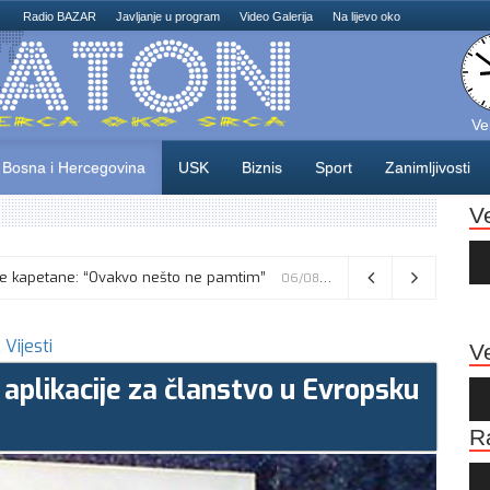
Radio BAZAR
Javljanje u program
Video Galerija
Na lijevo oko
Ve
Bosna i Hercegovina
USK
Biznis
Sport
Zanimljivosti
V
Au
Pla
skusne kapetane: “Ovakvo nešto ne pamtim”
Vance kaže da će pregovori s Iranom potrajati, odbacio navode o sukobu s Netanyahuom
06/08/2026
06/08/2026
,
Vijesti
Ve
aplikacije za članstvo u Evropsku
Au
Pla
R
Au