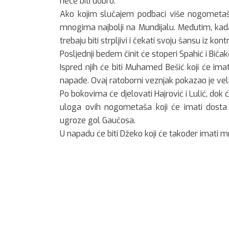
neće biti dobro.
Ako kojim slučajem podbaci više nogometaša
mnogima najbolji na Mundijalu. Međutim, kada
trebaju biti strpljivi i čekati svoju šansu iz kon
Posljednji bedem činit će stoperi Spahić i Biča
Ispred njih će biti Muhamed Bešić koji će im
napade. Ovaj ratoborni veznjak pokazao je veli
Po bokovima će djelovati Hajrović i Lulić, dok ć
uloga ovih nogometaša koji će imati dosta
ugroze gol Gaučosa.
U napadu će biti Džeko koji će također imati 