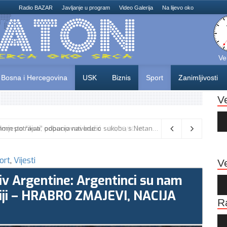
Radio BAZAR
Javljanje u program
Video Galerija
Na lijevo oko
Ve
Bosna i Hercegovina
USK
Biznis
Sport
Zanimljivosti
V
Au
Pla
: Umjesto “iksa” popunjavati kružić
06/08/2026
ort
,
Vijesti
Ve
tiv Argentine: Argentinci su nam
Au
Pla
toriji – HRABRO ZMAJEVI, NACIJA
R
Au