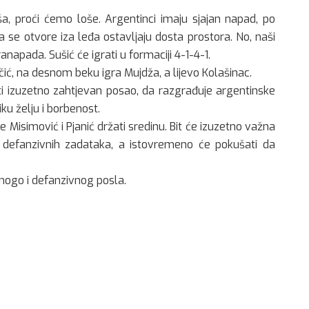
, proći ćemo loše. Argentinci imaju sjajan napad, po
 se otvore iza leđa ostavljaju dosta prostora. No, naši
tranapada. Sušić će igrati u formaciji 4-1-4-1.
kčić, na desnom beku igra Mujdža, a lijevo Kolašinac.
ati izuzetno zahtjevan posao, da razgrađuje argentinske
ku želju i borbenost.
e Misimović i Pjanić držati sredinu. Bit će izuzetno važna
 defanzivnih zadataka, a istovremeno će pokušati da
mnogo i defanzivnog posla.