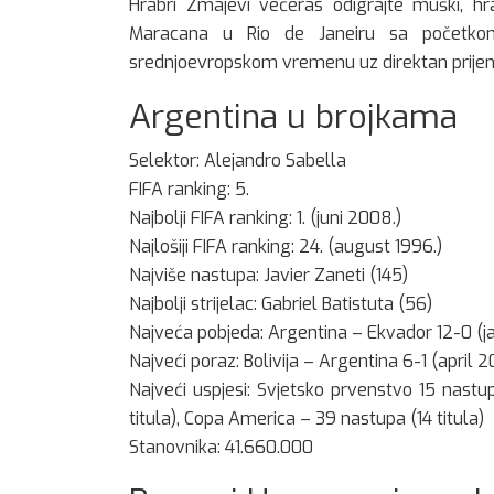
Hrabri Zmajevi večeras odigrajte muški, h
Maracana u Rio de Janeiru sa početk
srednjoevropskom vremenu uz direktan prijen
Argentina u brojkama
Selektor: Alejandro Sabella
FIFA ranking: 5.
Najbolji FIFA ranking: 1. (juni 2008.)
Najlošiji FIFA ranking: 24. (august 1996.)
Najviše nastupa: Javier Zaneti (145)
Najbolji strijelac: Gabriel Batistuta (56)
Najveća pobjeda: Argentina – Ekvador 12-0 (j
Najveći poraz: Bolivija – Argentina 6-1 (april 2
Najveći uspjesi: Svjetsko prvenstvo 15 nastup
titula), Copa America – 39 nastupa (14 titula)
Stanovnika: 41.660.000