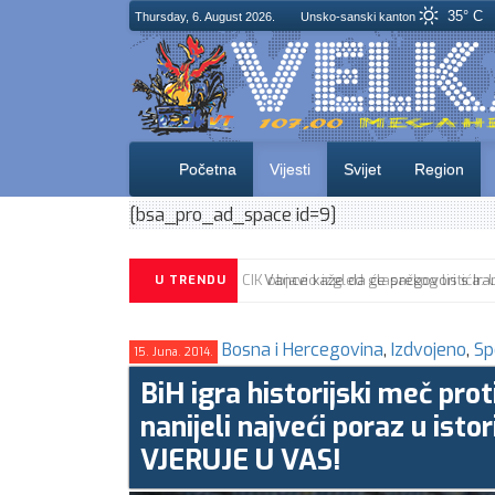
35° C
Thursday, 6. August 2026.
Unsko-sanski kanton
Početna
Vijesti
Svijet
Region
[bsa_pro_ad_space id=9]
CIK objavio izgled glasačkog listića
U TRENDU
Bosna i Hercegovina
,
Izdvojeno
,
Sp
15. Juna. 2014.
BiH igra historijski meč pro
nanijeli najveći poraz u is
VJERUJE U VAS!