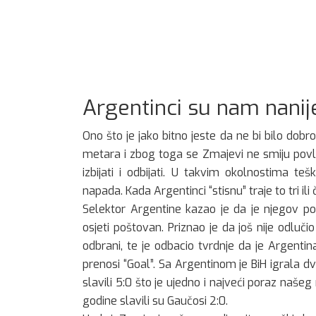
Argentinci su nam nanijel
Ono što je jako bitno jeste da ne bi bilo dobr
metara i zbog toga se Zmajevi ne smiju povl
izbijati i odbijati. U takvim okolnostima t
napada. Kada Argentinci “stisnu” traje to tri ili
Selektor Argentine kazao je da je njegov po
osjeti poštovan. Priznao je da još nije odlučio
odbrani, te je odbacio tvrdnje da je Argenti
prenosi “Goal”. Sa Argentinom je BiH igrala dv
slavili 5:0 što je ujedno i najveći poraz naše
godine slavili su Gaučosi 2:0.