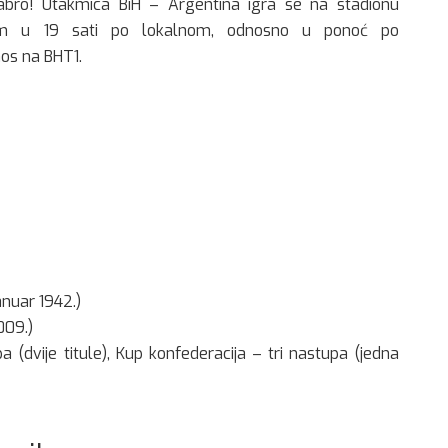
rabro! Utakmica BiH – Argentina igra se na stadionu
om u 19 sati po lokalnom, odnosno u ponoć po
os na BHT1.
anuar 1942.)
009.)
a (dvije titule), Kup konfederacija – tri nastupa (jedna