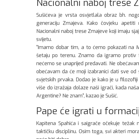
Nacionalni naboj trese 
Sušićeva je vrsta osvjetlala obraz bh. no
generaciju Zmajeva. Kako čovjeku apetiti 
Nacionalni naboj trese Zmajeve koji imaju sja
svijetu.
“Imamo dobar tim, a to ćemo pokazati na Mu
šetaju po terenu. Znamo da igramo protiv f
nećemo se unaprijed predavati. Ne obećavam d
obećavam da će moji izabranici dati sve od 
svjetskih prvaka. Dodao je kako je u filozofij
više do izražaja dolaze naši igrači, kada naš
Argentine? Ne znam“, kazao je Sušić.
Pape će igrati u formacij
Kapitena Spahića i saigrače očekuje težak 
taktičku disciplinu. Osim toga, svi akteri mora