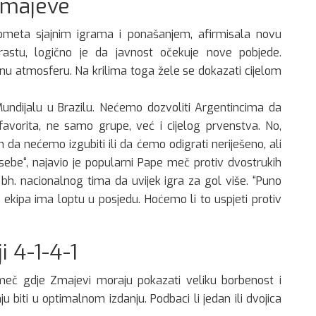
Zmajeve
gometa sjajnim igrama i ponašanjem, afirmisala novu
rastu, logično je da javnost očekuje nove pobjede.
jnu atmosferu. Na krilima toga žele se dokazati cijelom
ndijalu u Brazilu. Nećemo dozvoliti Argentincima da
avorita, ne samo grupe, već i cijelog prvenstva. No,
a nećemo izgubiti ili da ćemo odigrati neriješeno, ali
sebe“, najavio je popularni Pape meč protiv dvostrukih
i bh. nacionalnog tima da uvijek igra za gol više. “Puno
a ekipa ima loptu u posjedu. Hoćemo li to uspjeti protiv
i 4-1-4-1
meč gdje Zmajevi moraju pokazati veliku borbenost i
ju biti u optimalnom izdanju. Podbaci li jedan ili dvojica