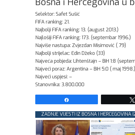
Bosna i Hercegovina u 
Selektor: Safet Sušić
FIFA ranking: 21.
Najbolji FIFA ranking: 13. (august 2013.)
Najlošiji FIFA ranking: 173. (septembar 1996.)
Najviše nastupa: Zvjezdan Misimović ( 79)
Najbolji strijelac: Edin Džeko (33)
Najveća pobjeda: Lihtenštajn – BiH 1:8 (septe
Najveći poraz: Argentina – BiH 5:0 ( maj 1998.
Najveći uspjesi: –
Stanovnika: 3.800.000
Share
ZADNJE VIJESTI IZ BOSNA I HERCEGOVINA 