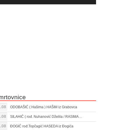
yer
Gore/Dole
ili
strelice
smanjivanje
za
tona.
pojačavanje
ili
smanjivanje
tona.
mrtovnice
.08
ODOBAŠIĆ ( Hašima ) HAŠIM iz Grabovca
.08
SILAHIĆ ( rođ. Nuhanović Dželila / RASIMA ...
.08
ĐOGIĆ rođ.Topčagić HASEDA iz Đogića