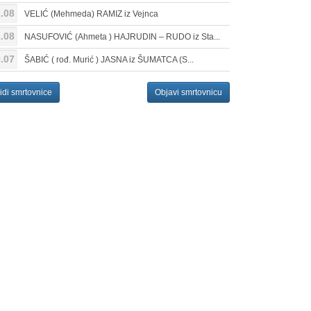
.08
VELIĆ (Mehmeda) RAMIZ iz Vejnca
.08
NASUFOVIĆ (Ahmeta ) HAJRUDIN – RUDO iz Sta...
.07
ŠABIĆ ( rođ. Murić ) JASNA iz ŠUMATCA (S...
idi smrtovnice
Objavi smrtovnicu