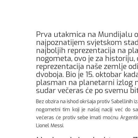
Prva utakmica na Mundijalu od
najpoznatijem svjetskom stad
najboljih reprezentacija na pla
nogometa, ovo je za historiju
reprezentacija naše zemlje odig
dvoboja. Bio je 15. oktobar kada
plasman na planetarni izlog no
sudar večeras će po svemu biti
Bez obzira na ishod okršaja protiv Sabellinih 
nogometni tim koji je našoj naciji već do s
večeras će protiv sebe imati moćnu Argentin
Lionel Messi.