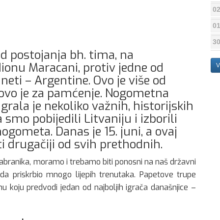
02
01
30
 postojanja bh. tima, na
ionu Maracani, protiv jedne od
V
neti – Argentine. Ovo je više od
, ovo je za pamćenje. Nogometna
rala je nekoliko važnih, historijskih
 smo pobijedili Litvaniju i izborili
gometa. Danas je 15. juni, a ovaj
 drugačiji od svih prethodnih.
izabranika, moramo i trebamo biti ponosni na naš državni
ada priskrbio mnogo lijepih trenutaka. Papetove trupe
u koju predvodi jedan od najboljih igrača današnjice –