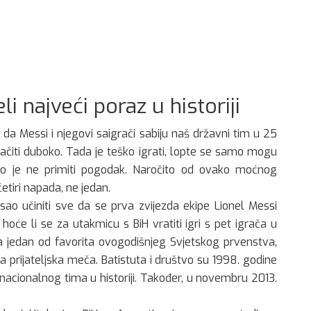
i najveći poraz u historiji
o da Messi i njegovi saigrači sabiju naš državni tim u 25
ačiti duboko. Tada je teško igrati, lopte se samo mogu
eško je ne primiti pogodak. Naročito od ovako moćnog
 četiri napada, ne jedan.
sao učiniti sve da se prva zvijezda ekipe Lionel Messi
 hoće li se za utakmicu s BiH vratiti igri s pet igrača u
na jedan od favorita ovogodišnjeg Svjetskog prvenstva,
a prijateljska meča. Batistuta i društvo su 1998. godine
g nacionalnog tima u historiji. Također, u novembru 2013.