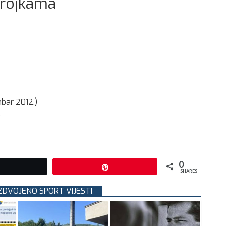
brojkama
mbar 2012.)
)
0
Tweet
Pin
SHARES
IZDVOJENO SPORT VIJESTI