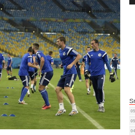
Pla
S
05
05
04