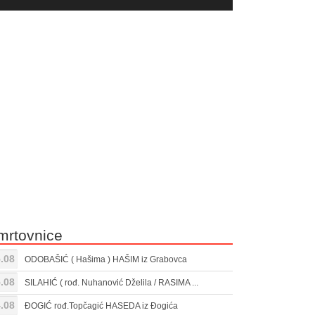
yer
Gore/Dole
ili
strelice
smanjivanje
za
tona.
pojačavanje
ili
smanjivanje
tona.
mrtovnice
.08
ODOBAŠIĆ ( Hašima ) HAŠIM iz Grabovca
.08
SILAHIĆ ( rođ. Nuhanović Dželila / RASIMA ...
.08
ĐOGIĆ rođ.Topčagić HASEDA iz Đogića