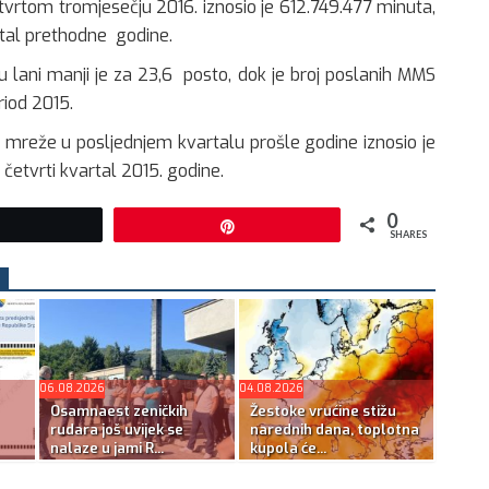
vrtom tromjesečju 2016. iznosio je 612.749.477 minuta,
rtal prethodne godine.
 lani manji je za 23,6 posto, dok je broj poslanih MMS
riod 2015.
e mreže u posljednjem kvartalu prošle godine iznosio je
 četvrti kvartal 2015. godine.
0
Tweet
Pin
SHARES
06.08.2026
04.08.2026
Osamnaest zeničkih
Žestoke vrućine stižu
rudara još uvijek se
narednih dana, toplotna
nalaze u jami R...
kupola će...