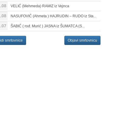
.08
VELIĆ (Mehmeda) RAMIZ iz Vejnca
.08
NASUFOVIĆ (Ahmeta ) HAJRUDIN – RUDO iz Sta...
.07
ŠABIĆ ( rođ. Murić ) JASNA iz ŠUMATCA (S...
idi smrtovnice
Objavi smrtovnicu