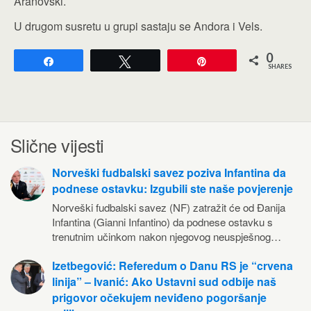
Aranovski.
U drugom susretu u grupi sastaju se Andora i Vels.
0
Share
Tweet
Pin
SHARES
Slične vijesti
Norveški fudbalski savez poziva Infantina da
podnese ostavku: Izgubili ste naše povjerenje
Norveški fudbalski savez (NF) zatražit će od Đanija
Infantina (Gianni Infantino) da podnese ostavku s
trenutnim učinkom nakon njegovog neuspješnog…
Izetbegović: Referedum o Danu RS je “crvena
linija” – Ivanić: Ako Ustavni sud odbije naš
prigovor očekujem neviđeno pogoršanje