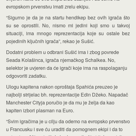
evropskom prvenstvu imati zrelu ekipu.
“Sigurno je da je na startu hendikep bez ovih igrača što
su se oprostili. No, nismo mi jedini koji smo u takvoj
situaciji, ima mnogo reprezentacija koje su ostale bez
pojedinih ključnih igrača”, rekao je Sušić.
Dodatni problem u odbrani Sušić ima i zbog povrede
Seada Kolašinca, igrača njemačkog Schalkea. No,
selektor je uvjeren da će igrači koje ima na raspolaganju
odgovoriti zadatku.
Ulogu kapitena nakon oproštaja Spahića preuzeo je
najbolji strijelac bh. reprezentacije Edin Džeko. Napadač
Manchester Cityja poručio je da mu je želja da kao
kapiten izbori plasman na Euro.
“Svim igračima je u cilju da odemo na evropsko prvenstvo
u Francusku i sve ću uraditi da pomognem ekipi i da to