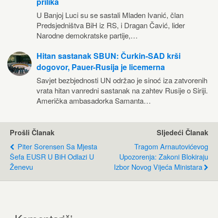
prilika
U Banjoj Luci su se sastali Mladen Ivanić, član
Predsjedništva BiH iz RS, i Dragan Čavić, lider
Narodne demokratske partije,…
Hitan sastanak SBUN: Čurkin-SAD krši
dogovor, Pauer-Rusija je licemerna
Savjet bezbjednosti UN održao je sinoć iza zatvorenih
vrata hitan vanredni sastanak na zahtev Rusije o Siriji.
Američka ambasadorka Samanta…
Prošli Članak
Sljedeći Članak
Piter Sorensen Sa Mjesta
Tragom Arnautovićevog
Šefa EUSR U BiH Odlazi U
Upozorenja: Zakoni Blokiraju
Ženevu
Izbor Novog Vijeća Ministara