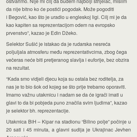
ostvarimo. Nije mi cilj da budem najbolji strijelac, mislim
da nije bitno ko će postići pogodak. Može pogoditi
i Begović, kao što je uradio u engleskoj ligi. Cilj mi je da
kao kapiten sa reprezentacijom odem na evropsko
prvenstvo”, kazao je Edin Džeko.
Selektor Sušić je istakao da je rudarska nesreća
poljuljala atmosferu među reprezentativcima, zbog čega
večeras neće biti pretjeranog slavlja i euforije, bez obzira
na rezultat.
“Kada smo vidjeli djecu koja su ostala bez roditelja, za
nas je to bio šok od kojeg se što prije trebamo oporaviti.
Imamo važnu utakmicu i nadam se da će igrači imati u
glavi to da bi pobjeda puno značila svim ljudima”, kazao
je selektor bh. reprezentacije.
Utakmica BiH – Kipar na stadionu “Bilino polje” počinje u
20 sati i 45 minuta, a glavni sudija je Ukrajinac Jevhen