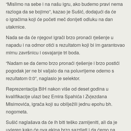
“Mislimo na sebe i na našu igru, ako budemo pravi nema
razloga da se bojimo”, kazao je Sušić, dodajući da će
o igračima koji će početi meč donijeti odluku na dan
utakmice.
Nada se da će njegovi igrači brzo pronaći rješenje u
napadu i na odmor otići s rezultatom koji bi im garantovao
mirnu završnicu i osvajanje tri boda.
“Nadam se da ćemo brzo pronaći rješenje i brzo postići
pogodak jer ne bi valjalo da na poluvrijeme odemo s
rezultatom 0:0”, naglasio je selektor.
Reprezentacija BiH nakon više od deset godina u
kvalifikacije ulazi bez Emira Spahića i Zvjezdana
Misimovića, igrača koji su obilježili jednu epohu bh.
nogometa.
Sušić naglašava da će ih biti teško zamijeniti, ali da je
uvjeren kako će ova ekipa brzo sazrijeti i da ćemo na