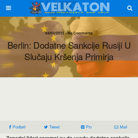
04/03/2015 • No Comments
Berlin: Dodatne Sankcije Rusiji U
Slučaju Kršenja Primirja
Podijeli
Tweet
Pin
Mail
Zapadni lideri spremni su da uvedu dodatne sankcije