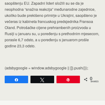
saopštenju EU. Zapadni lideri složili su se da je
neophodna “snažna reakcija” međunarodne zajednice,
ukoliko bude prekišeno primirje u Ukrajini, saopšteno je
večeras iz kabineta francuskog predsjednika Fransoa
Oland. Potrošačke cijene prehrambenih proizvoda u
Rusiji u januaru su, u poređenju s prethodnim mjesecom,
porasle 6,7 odsto, a u poređenju s januarom prošle
godine 23,3 odsto.
(adsbygoogle = window.adsbygoogle || []).push({});
0
Share
Tweet
Pin
SHARES