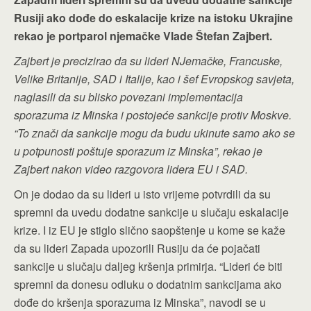
Rusiji ako dođe do eskalacije krize na istoku Ukrajine
rekao je portparol njemačke Vlade Štefan Zajbert.
Zajbert je precizirao da su lideri NJemačke, Francuske,
Velike Britanije, SAD i Italije, kao i šef Evropskog savjeta,
naglasili da su blisko povezani implementacija
sporazuma iz Minska i postojeće sankcije protiv Moskve.
“To znači da sankcije mogu da budu ukinute samo ako se
u potpunosti poštuje sporazum iz Minska”, rekao je
Zajbert nakon video razgovora lidera EU i SAD.
On je dodao da su lideri u isto vrijeme potvrdili da su
spremni da uvedu dodatne sankcije u slučaju eskalacije
krize. I iz EU je stiglo slično saopštenje u kome se kaže
da su lideri Zapada upozorili Rusiju da će pojačati
sankcije u slučaju daljeg kršenja primirja. “Lideri će biti
spremni da donesu odluku o dodatnim sankcijama ako
dođe do kršenja sporazuma iz Minska”, navodi se u