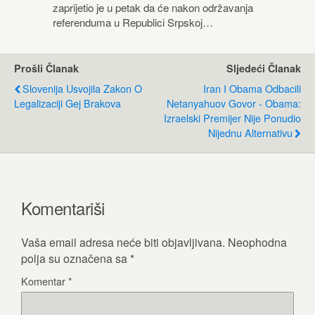
zaprijetio je u petak da će nakon održavanja
referenduma u Republici Srpskoj…
Prošli Članak
Sljedeći Članak
Slovenija Usvojila Zakon O
Iran I Obama Odbacili
Legalizaciji Gej Brakova
Netanyahuov Govor - Obama:
Izraelski Premijer Nije Ponudio
Nijednu Alternativu
Komentariši
Vaša email adresa neće biti objavljivana.
Neophodna
polja su označena sa
*
Komentar
*