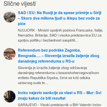
Slične vijesti
SAD i EU: Na Rusiji je da spase primirje u Siriji
– Skoro dva miliona ljudi u Alepu bez vode za
piće
NJUJORK - Ministri spoljnih poslova Francuske, Italije,
Nemačke, Britanije, SAD i visoka predstavnica EU za
spoljnu politiku i bezbednost saopštili…
Referendum bez podrške Zagreba,
Beograda…. – Slovenija izrazila žaljenje zbog
današnjeg referenduma u RS-u
Slovenija je izrazila žaljenje zbog održavanja
današnjeg referenduma u bosanskohercegovačkom
entitetu Republika Srpska, čime se krši odluka
ustavnog suda te…
Incko najavio sankcije za vlast u RS – Mur: Svi
znaju kakav će biti rezultat
SARAJEVO - Visoki predstavnik u BiH Valentin Incko