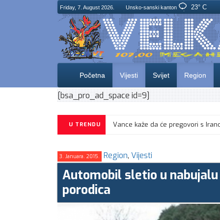
23° C
Friday, 7. August 2026.
Unsko-sanski kanton
Početna
Vijesti
Svijet
Region
[bsa_pro_ad_space id=9]
U TRENDU
Region
,
Vijesti
3. Januara. 2015.
Automobil sletio u nabujalu 
porodica