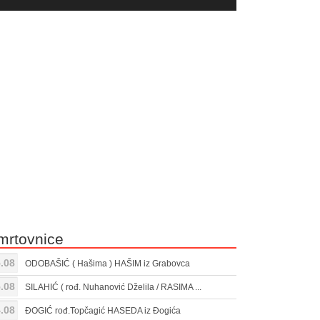
yer
Gore/Dole
ili
strelice
smanjivanje
za
tona.
pojačavanje
ili
smanjivanje
tona.
mrtovnice
.08
ODOBAŠIĆ ( Hašima ) HAŠIM iz Grabovca
.08
SILAHIĆ ( rođ. Nuhanović Dželila / RASIMA ...
.08
ĐOGIĆ rođ.Topčagić HASEDA iz Đogića