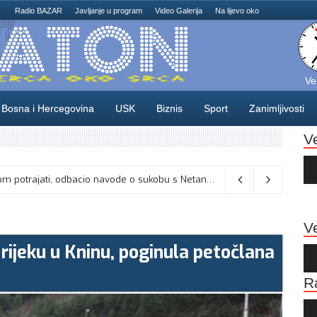
Radio BAZAR
Javljanje u program
Video Galerija
Na lijevo oko
Ve
Bosna i Hercegovina
USK
Biznis
Sport
Zanimljivosti
V
Au
Pla
Vance kaže da će pregovori s Iranom potrajati, odbacio navode o sukobu s Netanyahuom
06/08/2026
Ve
rijeku u Kninu, poginula petočlana
Au
Pla
R
Au