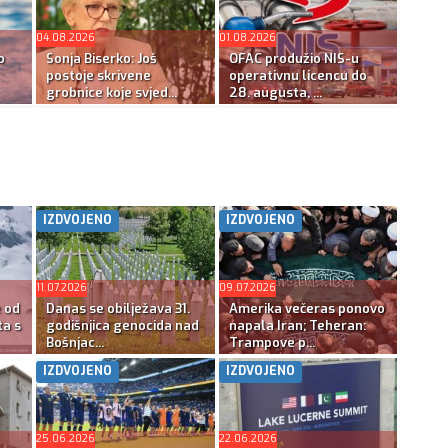
04.08.2026
01.08.2026
o
Sonja Biserko: Još
OFAC produžio NIS-u
postoje skrivene
operativnu licencu do
grobnice koje svjed...
28. augusta, ...
IZDVOJENO
IZDVOJENO
11.07.2026
09.07.2026
e od
Danas se obilježava 31.
Amerika večeras ponovo
ta s
godišnjica genocida nad
napala Iran; Teheran:
Bošnjac...
Trampove p...
IZDVOJENO
IZDVOJENO
25.06.2026
22.06.2026