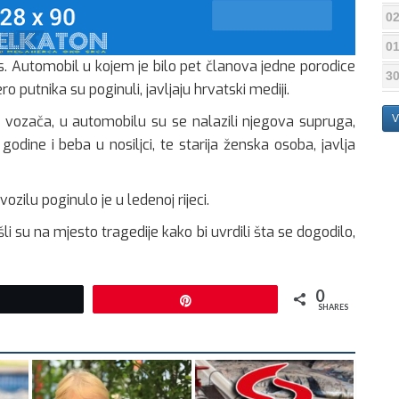
02
01
s. Automobil u kojem je bilo pet članova jedne porodice
30
ero putnika su poginuli, javljaju hrvatski mediji.
V
m vozača, u automobilu su se nalazili njegova supruga,
godine i beba u nosiljci, te starija ženska osoba, javlja
zilu poginulo je u ledenoj rijeci.
zašli su na mjesto tragedije kako bi uvrdili šta se dogodilo,
0
Tweet
Pin
SHARES