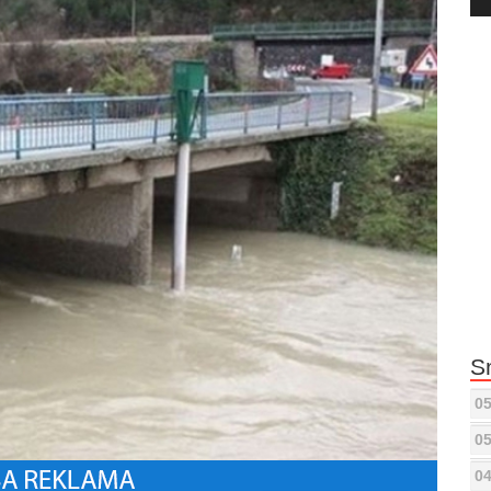
Pla
S
05
05
04