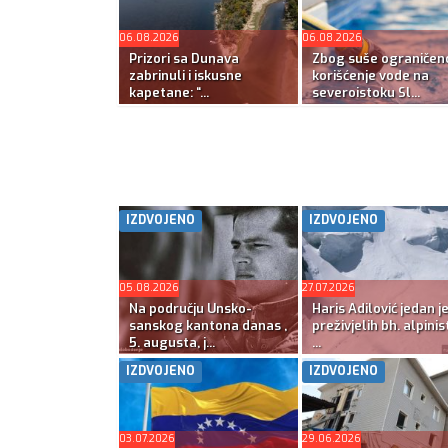
06.08.2026
06.08.2026
Prizori sa Dunava
Zbog suše ograničen
zabrinuli i iskusne
korišćenje vode na
kapetane: “...
severoistoku Sl...
IZDVOJENO
IZDVOJENO
05.08.2026
27.07.2026
Na području Unsko-
Haris Adilović jedan j
sanskog kantona danas ,
preživjelih bh. alpinis
5. augusta, j...
...
IZDVOJENO
IZDVOJENO
03.07.2026
29.06.2026