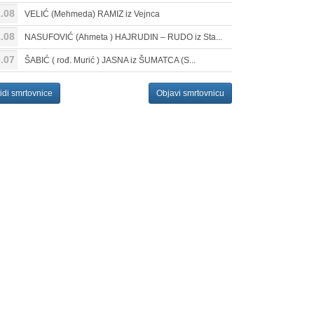
.08
VELIĆ (Mehmeda) RAMIZ iz Vejnca
.08
NASUFOVIĆ (Ahmeta ) HAJRUDIN – RUDO iz Sta...
.07
ŠABIĆ ( rođ. Murić ) JASNA iz ŠUMATCA (S...
idi smrtovnice
Objavi smrtovnicu