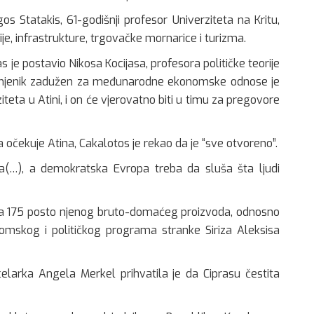
os Statakis, 61-godišnji profesor Univerziteta na Kritu,
e, infrastrukture, trgovačke mornarice i turizma.
s je postavio Nikosa Kocijasa, profesora političke teorije
zamjenik zadužen za međunarodne ekonomske odnose je
iteta u Atini, i on će vjerovatno biti u timu za pregovore
a očekuje Atina, Cakalotos je rekao da je “sve otvoreno”.
ka(…), a demokratska Evropa treba da sluša šta ljudi
ja 175 posto njenog bruto-domaćeg proizvoda, odnosno
onomskog i političkog programa stranke Siriza Aleksisa
larka Angela Merkel prihvatila je da Ciprasu čestita