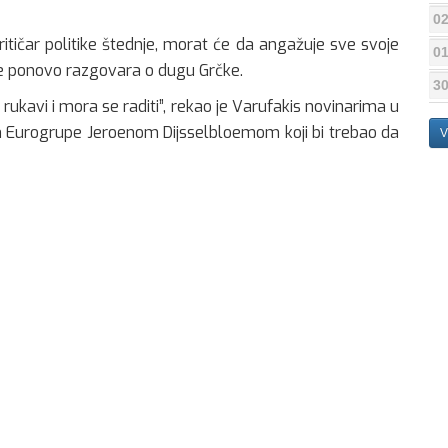
02
kritičar politike štednje, morat će da angažuje sve svoje
01
pće ponovo razgovara o dugu Grčke.
30
rukavi i mora se raditi”, rekao je Varufakis novinarima u
om Eurogrupe Jeroenom Dijsselbloemom koji bi trebao da
V