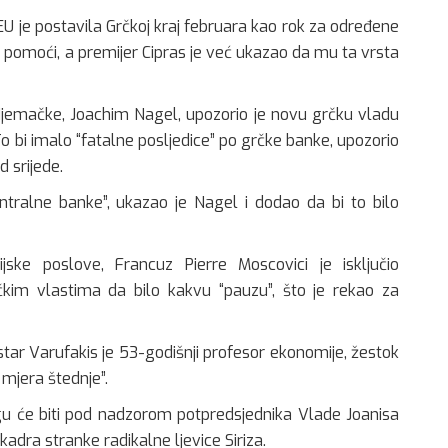
EU je postavila Grčkoj kraj februara kao rok za određene
ra pomoći, a premijer Cipras je već ukazao da mu ta vrsta
Njemačke, Joachim Nagel, upozorio je novu grčku vladu
 bi imalo “fatalne posljedice” po grčke banke, upozorio
d srijede.
entralne banke”, ukazao je Nagel i dodao da bi to bilo
ske poslove, Francuz Pierre Moscovici je isključio
im vlastima da bilo kakvu “pauzu”, što je rekao za
istar Varufakis je 53-godišnji profesor ekonomije, žestok
mjera štednje”.
 će biti pod nadzorom potpredsjednika Vlade Joanisa
dra stranke radikalne ljevice Siriza.