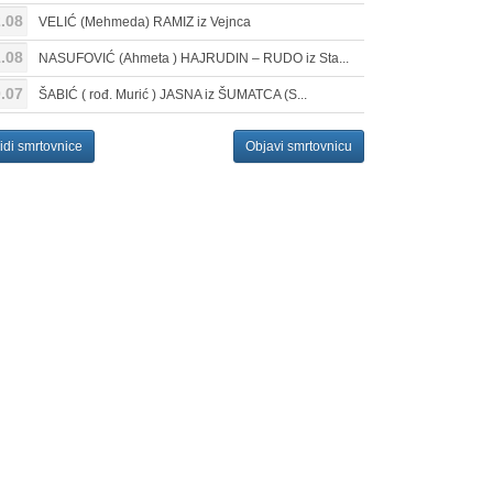
.08
VELIĆ (Mehmeda) RAMIZ iz Vejnca
.08
NASUFOVIĆ (Ahmeta ) HAJRUDIN – RUDO iz Sta...
.07
ŠABIĆ ( rođ. Murić ) JASNA iz ŠUMATCA (S...
idi smrtovnice
Objavi smrtovnicu