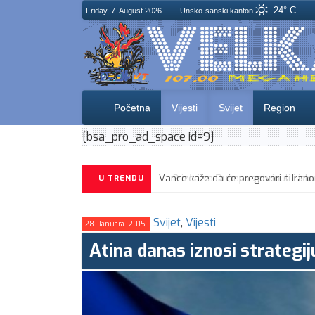
24° C
Friday, 7. August 2026.
Unsko-sanski kanton
Početna
Vijesti
Svijet
Region
[bsa_pro_ad_space id=9]
U TRENDU
Svijet
,
Vijesti
28. Januara. 2015.
Atina danas iznosi strategi