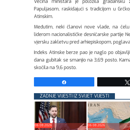
Većina ministara je položila građansku
Papuljasom, raskidajući s tradicijom u Grčk
Atinskim.
Međutim, neki članovi nove vlade, na č
liderom nacionalističke desničarske partije Neza
vjersku zakletvu pred arhiepiskopom, poglav
Indeks Atinske berze pao je naglo po objavlj
dana gubitak se smanjio na 3,69 posto. Kam
skočila na 9,6 posto.
Share
ZADNJE VIJESTI IZ SVIJET VIJESTI
06.08.2026
06.08.2026