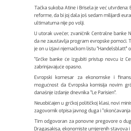
Tačka sukoba Atine i Brisela je već utvrđena: 
reforme, da bi joj dala još sedam milijardi eu
ultimatuma nije po volji.
U utorak uvečer, zvaničnik Centralne banke 
da ne zaustavlja program evropske pomoći. To
je on u izjavi njemačkom listu “Handelsblatt” o
“Grčke banke će izgubiti pristup novcu iz C
zabrinjavajuće opasno.
Evropski komesar za ekonomske i finansij
mogućnost da Evropska komisija novim grčk
današnje izdanje dnevnika “Le Parisien”.
Neuobičajen u grčkoj političkoj klasi, novi min
zagovornik otpisa javnog duga i “okončavanja 
Tim odgovoran za ponovne pregovore o dugu
Dragasakisa, ekonomiste umjerenih stavova i ka