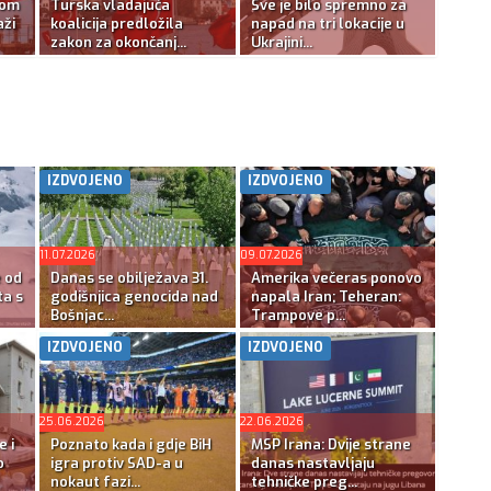
kom
Turska vladajuća
Sve je bilo spremno za
ži
koalicija predložila
napad na tri lokacije u
zakon za okončanj...
Ukrajini...
IZDVOJENO
IZDVOJENO
11.07.2026
09.07.2026
e od
Danas se obilježava 31.
Amerika večeras ponovo
ta s
godišnjica genocida nad
napala Iran; Teheran:
Bošnjac...
Trampove p...
IZDVOJENO
IZDVOJENO
25.06.2026
22.06.2026
e i
Poznato kada i gdje BiH
MSP Irana: Dvije strane
o
igra protiv SAD-a u
danas nastavljaju
nokaut fazi...
tehničke preg...