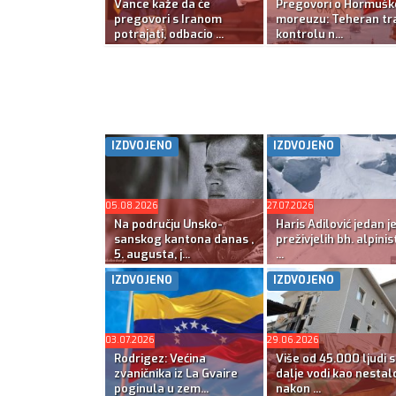
Vance kaže da će
Pregovori o Hormuš
pregovori s Iranom
moreuzu: Teheran tra
potrajati, odbacio ...
kontrolu n...
IZDVOJENO
IZDVOJENO
05.08.2026
27.07.2026
Na području Unsko-
Haris Adilović jedan j
sanskog kantona danas ,
preživjelih bh. alpinis
5. augusta, j...
...
IZDVOJENO
IZDVOJENO
03.07.2026
29.06.2026
Rodrigez: Većina
Više od 45.000 ljudi s
zvaničnika iz La Gvaire
dalje vodi kao nestal
poginula u zem...
nakon ...