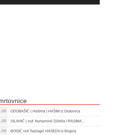
yer
Gore/Dole
ili
strelice
smanjivanje
za
tona.
pojačavanje
ili
smanjivanje
tona.
mrtovnice
.08
ODOBAŠIĆ ( Hašima ) HAŠIM iz Grabovca
.08
SILAHIĆ ( rođ. Nuhanović Dželila / RASIMA ...
.08
ĐOGIĆ rođ.Topčagić HASEDA iz Đogića