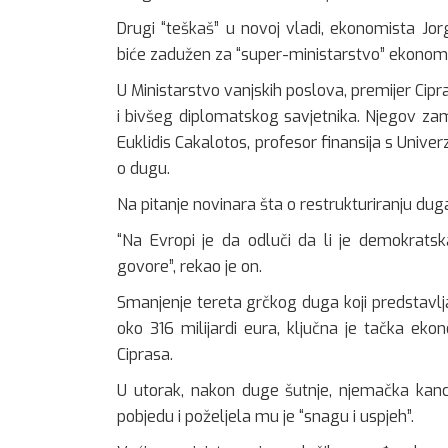
Drugi “teškaš” u novoj vladi, ekonomista Jorg
biće zadužen za “super-ministarstvo” ekonomij
U Ministarstvo vanjskih poslova, premijer Cipra
i bivšeg diplomatskog savjetnika. Njegov 
Euklidis Cakalotos, profesor finansija s Univerz
o dugu.
Na pitanje novinara šta o restrukturiranju dug
“Na Evropi je da odluči da li je demokrats
govore”, rekao je on.
Smanjenje tereta grčkog duga koji predstavl
oko 316 milijardi eura, ključna je tačka ek
Ciprasa.
U utorak, nakon duge šutnje, njemačka kance
pobjedu i poželjela mu je “snagu i uspjeh”.