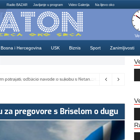
Radio BAZAR
Javljanje u program
Video Galerija
Na lijevo oko
Ve
Bosna i Hercegovina
USK
Biznis
Sport
Zanimljivosti
V
Au
Pla
Vance kaže da će pregovori s Iranom potrajati, odbacio navode o sukobu s Netanyahuom
06/08/2026
Ve
ju za pregovore s Briselom o dugu
Au
Pla
R
Au