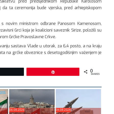
 zakletvu pred predsjednikom Republike Karolosom
oj da ta ceremonija bude vjerska, pred arhiepiskopom
elu s novim ministrom odbrane Panosom Kamenosom,
visni Grci koja je koalicioni saveznik Sirize, položili su
arom Grčke Pravoslavne Crkve.
ivanju sastava Vlade u utorak, za 6,4 posto, a na kraju
ata na grčke obveznice s desetogodišnjim važenjem je
0
Tweet
Pin
SHARES
06.08.2026
04.08.2026