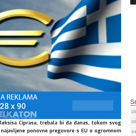
Pla
S
05
05
Aleksisa Ciprasa, trebala bi da danas, tokom svog
za najavljene ponovne pregovore s EU o ogromnom
04