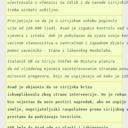
učestvovala u ofanzivi na Idlib i da navode sirijskih
treba uzimati ozbiljno.
Procjenjuje se da je u sirijskom sukobu poginulo

više od 220.000 ljudi. Asad je izgubio kontrolu nad v
sjevera i istoka, dok je pokušavao da ojača svoju kon
većinom stanovništva u centralnom i zapadnom dijelu z
pomoć saveznika - Irana i libanskog Hezbolaha.
Izalanik UN za Siriju Stefan de Mistura planira

da od sljedećeg mjeseca zainteresovanim stranama ponu
mirovnih pregovora, koji ne uspijevaju od kako je iz
Asad je objasnio da se sirijska kriza

iskomplikovala zbog strane intervencije. On je rekao 
bio svjestan da neće postići napredak, ako ne uspije 
zemlje, neprijateljsiki raspoložene prema sirijskog v
prestanu da podržavaju teroriste.
SAD žele da Asad ode sa vlasti i izbjegavaju
