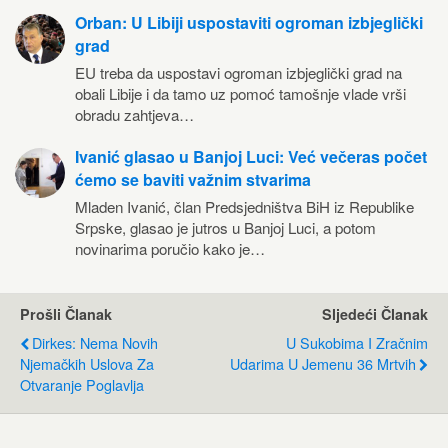
Orban: U Libiji uspostaviti ogroman izbjeglički
grad
EU treba da uspostavi ogroman izbjeglički grad na
obali Libije i da tamo uz pomoć tamošnje vlade vrši
obradu zahtjeva…
Ivanić glasao u Banjoj Luci: Već večeras počet
ćemo se baviti važnim stvarima
Mladen Ivanić, član Predsjedništva BiH iz Republike
Srpske, glasao je jutros u Banjoj Luci, a potom
novinarima poručio kako je…
Prošli Članak
Sljedeći Članak
Dirkes: Nema Novih
U Sukobima I Zračnim
Njemačkih Uslova Za
Udarima U Jemenu 36 Mrtvih
Otvaranje Poglavlja