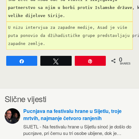
partnerstvo sa njim u borbi protiv Islamske države, k
velike dijelove Sirije.
U nizu intervjua za zapadne medije, Asad je više

puta ponovio da džihadističke grupe predstavljaju pri
zapadne zemlje.
0
Share
Tweet
Pin
SHARES
Slične vijesti
Pucnjava na festivalu hrane u Sijetlu, troje
mrtvih, najmanje četvoro ranjenih
SIJETL - Na festivalu hrane u Sijetlu sinoć je došlo do
pucnjave, pri čemu su tri osobe ubijene, dok je…