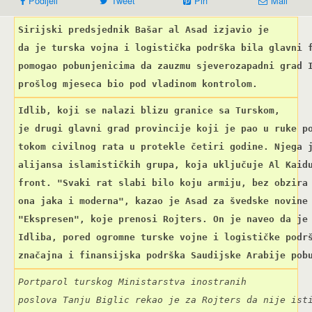
Podijeli
Tweet
Pin
Mail
Sirijski predsjednik Bašar al Asad izjavio je

da je turska vojna i logistička podrška bila glavni f
pomogao pobunjenicima da zauzmu sjeverozapadni grad I
prošlog mjeseca bio pod vladinom kontrolom.
Idlib, koji se nalazi blizu granice sa Turskom,

je drugi glavni grad provincije koji je pao u ruke po
tokom civilnog rata u protekle četiri godine. Njega j
alijansa islamističkih grupa, koja uključuje Al Kaidu
front. "Svaki rat slabi bilo koju armiju, bez obzira 
ona jaka i moderna", kazao je Asad za švedske novine

"Ekspresen", koje prenosi Rojters. On je naveo da je 
Idliba, pored ogromne turske vojne i logističke podrš
značajna i finansijska podrška Saudijske Arabije pob
Portparol turskog Ministarstva inostranih

poslova Tanju Biglic rekao je za Rojters da nije isti