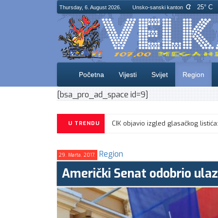
25° C
Thursday, 6. August 2026.
Unsko-sanski kanton
Početna
Vijesti
Svijet
Region
[bsa_pro_ad_space id=9]
CIK objavio izgled glasačkog listića
U TRENDU
Region
29. Marta. 2017.
Američki Senat odobrio ula