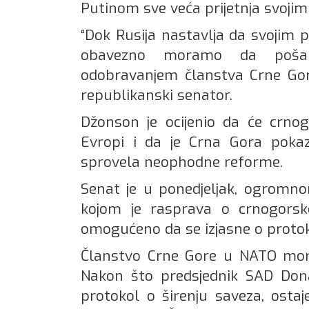
Putinom sve veća prijetnja svojim
“Dok Rusija nastavlja da svojim p
obavezno moramo da pošal
odobravanjem članstva Crne Gor
republikanski senator.
Džonson je ocijenio da će crno
Evropi i da je Crna Gora pokaz
sprovela neophodne reforme.
Senat je u ponedjeljak, ogromn
kojom je rasprava o crnogorsk
omogućeno da se izjasne o protok
Članstvo Crne Gore u NATO mora
Nakon što predsjednik SAD Dona
protokol o širenju saveza, ostaj