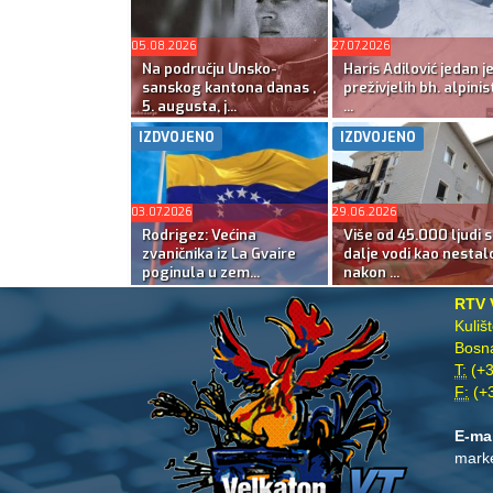
05.08.2026
27.07.2026
Na području Unsko-
Haris Adilović jedan j
sanskog kantona danas ,
preživjelih bh. alpinis
5. augusta, j...
...
IZDVOJENO
IZDVOJENO
03.07.2026
29.06.2026
Rodrigez: Većina
Više od 45.000 ljudi s
zvaničnika iz La Gvaire
dalje vodi kao nestal
poginula u zem...
nakon ...
RTV 
Kuliš
Bosna
T:
(+3
F:
(+3
E-ma
mark