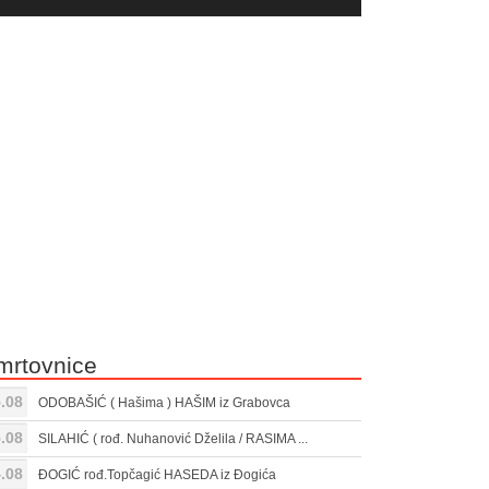
yer
Gore/Dole
ili
strelice
smanjivanje
za
tona.
pojačavanje
ili
smanjivanje
tona.
mrtovnice
.08
ODOBAŠIĆ ( Hašima ) HAŠIM iz Grabovca
.08
SILAHIĆ ( rođ. Nuhanović Dželila / RASIMA ...
.08
ĐOGIĆ rođ.Topčagić HASEDA iz Đogića