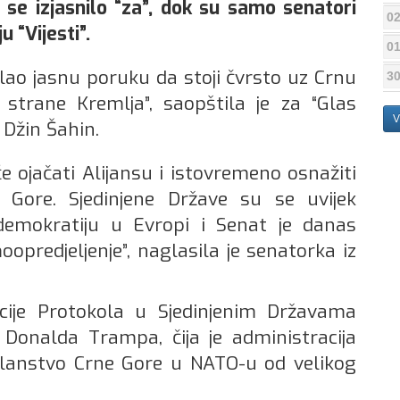
 se izjasnilo “za”, dok su samo senatori
02
u “Vijesti”.
01
lao jasnu poruku da stoji čvrsto uz Crnu
30
 strane Kremlja”, saopštila je za “Glas
V
Džin Šahin.
 ojačati Alijansu i istovremeno osnažiti
 Gore. Sjedinjene Države su se uvijek
demokratiju u Evropi i Senat je danas
predjeljenje”, naglasila je senatorka iz
acije Protokola u Sjedinjenim Državama
 Donalda Trampa, čija je administracija
 članstvo Crne Gore u NATO-u od velikog