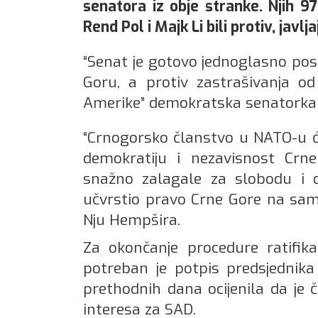
senatora iz obje stranke. Njih 97
Rend Pol i Majk Li bili protiv, javljaj
“Senat je gotovo jednoglasno pos
Goru, a protiv zastrašivanja od
Amerike” demokratska senatorka 
“Crnogorsko članstvo u NATO-u će
demokratiju i nezavisnost Crne
snažno zalagale za slobodu i 
učvrstio pravo Crne Gore na samoo
Nju Hempšira.
Za okončanje procedure ratifik
potreban je potpis predsjednika
prethodnih dana ocijenila da je
interesa za SAD.