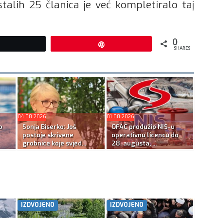
 Ostalih 25 članica je već kompletiralo taj
0
Tweet
Pin
SHARES
04.08.2026
01.08.2026
o
Sonja Biserko: Još
OFAC produžio NIS-u
postoje skrivene
operativnu licencu do
grobnice koje svjed...
28. augusta, ...
IZDVOJENO
IZDVOJENO