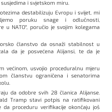
 susjedima i svjetskom miru.
otezima destabilizuju Evropu i svijet, mi
jemo poruku snage i odlučnosti,
e u NATO”, poručio je svojim kolegama
gorsko članstvo da osnaži stabilnost u
ala da je posvećena Alijansi, te da je
om većinom, usvojio proceduralnu mjeru
om članstvu ograničena i senatorima
olu.
ju da odobre svih 28 članica Alijanse.
ld Tramp stavi potpis na ratifikovani
e da proceduru verifikacije okončaju još