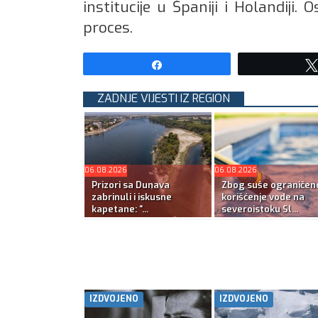
institucije u Španiji i Holandiji.
proces.
Share
ZADNJE VIJESTI IZ REGION
06.08.2026
06.08.2026
Prizori sa Dunava
Zbog suše ograničen
zabrinuli i iskusne
korišćenje vode na
kapetane: “...
severoistoku Sl...
IZDVOJENO
IZDVOJENO