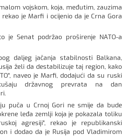
a malom vojskom, koja, međutim, zauzima
, rekao je Marfi i ocijenio da je Crna Gora
o je Senat podržao proširenje NATO-a
og daljeg jačanja stabilnosti Balkana,
ja želi da destabilizuje taj region, kako
TO”, naveo je Marfi, dodajući da su ruski
okušaju državnog prevrata na dan
i.
ju puča u Crnoj Gori ne smije da bude
rene leđa zemlji koja je pokazala toliku
uskoj agresiji”, rekao je republikanski
on i dodao da je Rusija pod Vladimirom