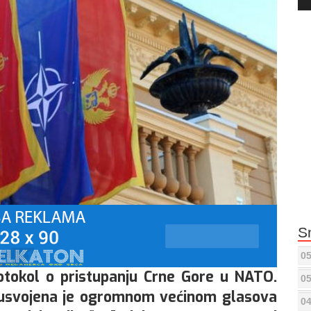
Pla
S
05
rotokol o pristupanju Crne Gore u NATO.
05
e usvojena je ogromnom većinom glasova
04