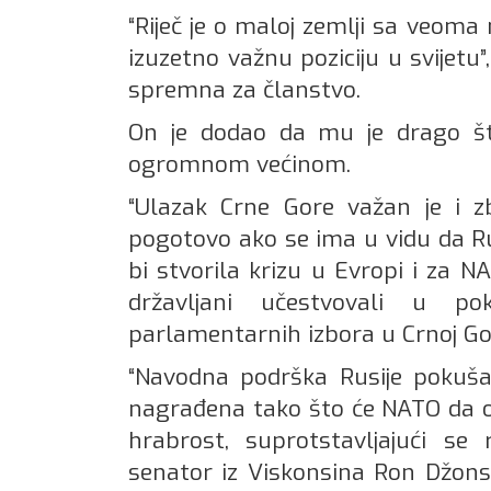
“Riječ je o maloj zemlji sa veom
izuzetno važnu poziciju u svijetu”
spremna za članstvo.
On je dodao da mu je drago št
ogromnom većinom.
“Ulazak Crne Gore važan je i zb
pogotovo ako se ima u vidu da Rusi
bi stvorila krizu u Evropi i za NA
državljani učestvovali u p
parlamentarnih izbora u Crnoj Gor
“Navodna podrška Rusije pokuša
nagrađena tako što će NATO da ok
hrabrost, suprotstavljajući se r
senator iz Viskonsina Ron Džons