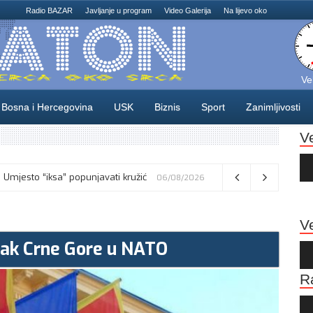
Radio BAZAR
Javljanje u program
Video Galerija
Na lijevo oko
Ve
Bosna i Hercegovina
USK
Biznis
Sport
Zanimljivosti
V
Au
Pla
: Umjesto “iksa” popunjavati kružić
06/08/2026
Ve
zak Crne Gore u NATO
Au
Pla
R
Au