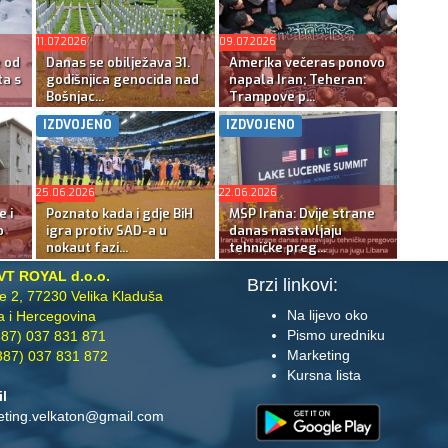
11.07.2026
09.07.2026
e od
Danas se obilježava 31.
Amerika večeras ponovo
ta s
godišnjica genocida nad
napala Iran; Teheran:
Bošnjac...
Trampove p...
IZDVOJENO
IZDVOJENO
25.06.2026
22.06.2026
e i
Poznato kada i gdje BiH
MSP Irana: Dvije strane
o
igra protiv SAD-a u
danas nastavljaju
nokaut fazi...
tehničke preg...
VT ROYAL d.o.o.
Brzi linkovi:
te 2, 77230 Velika Kladuša
Na lijevo oko
 i Hercegovina
Pismo uredniku
87) 037 831 871
Marketing
87) 037 831 872
Kursna lista
il
eting.velkaton@gmail.com