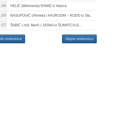
.08
VELIĆ (Mehmeda) RAMIZ iz Vejnca
.08
NASUFOVIĆ (Ahmeta ) HAJRUDIN – RUDO iz Sta...
.07
ŠABIĆ ( rođ. Murić ) JASNA iz ŠUMATCA (S...
idi smrtovnice
Objavi smrtovnicu