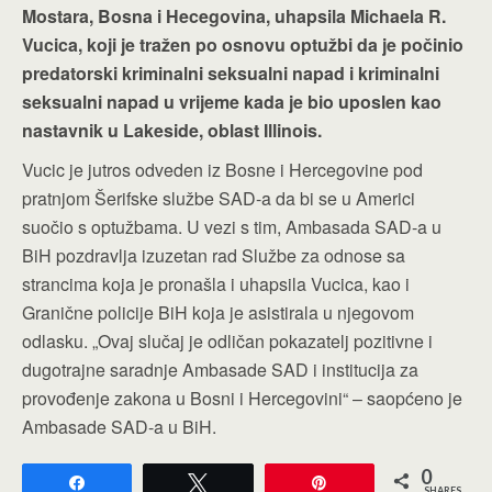
Mostara, Bosna i Hecegovina, uhapsila Michaela R.
Vucica, koji je tražen po osnovu optužbi da je počinio
predatorski kriminalni seksualni napad i kriminalni
seksualni napad u vrijeme kada je bio uposlen kao
nastavnik u Lakeside, oblast Illinois.
Vucic je jutros odveden iz Bosne i Hercegovine pod
pratnjom Šerifske službe SAD-a da bi se u Americi
suočio s optužbama. U vezi s tim, Ambasada SAD-a u
BiH pozdravlja izuzetan rad Službe za odnose sa
strancima koja je pronašla i uhapsila Vucica, kao i
Granične policije BiH koja je asistirala u njegovom
odlasku. „Ovaj slučaj je odličan pokazatelj pozitivne i
dugotrajne saradnje Ambasade SAD i institucija za
provođenje zakona u Bosni i Hercegovini“ – saopćeno je
Ambasade SAD-a u BiH.
0
Share
Tweet
Pin
SHARES