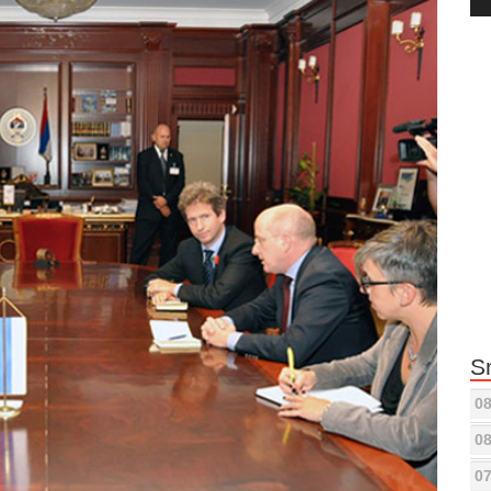
Pla
S
08
08
07