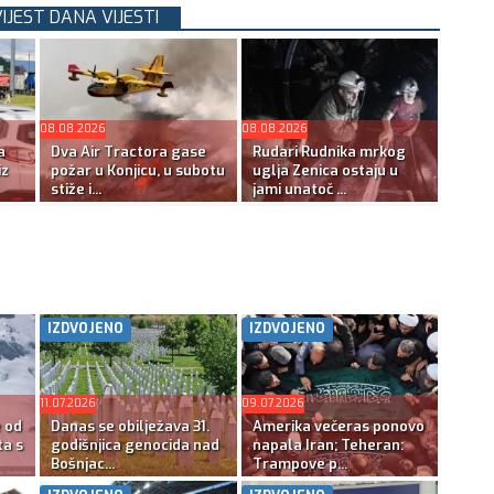
VIJEST DANA VIJESTI
08.08.2026
08.08.2026
a
Dva Air Tractora gase
Rudari Rudnika mrkog
iz
požar u Konjicu, u subotu
uglja Zenica ostaju u
stiže i...
jami unatoč ...
IZDVOJENO
IZDVOJENO
11.07.2026
09.07.2026
e od
Danas se obilježava 31.
Amerika večeras ponovo
ta s
godišnjica genocida nad
napala Iran; Teheran:
Bošnjac...
Trampove p...