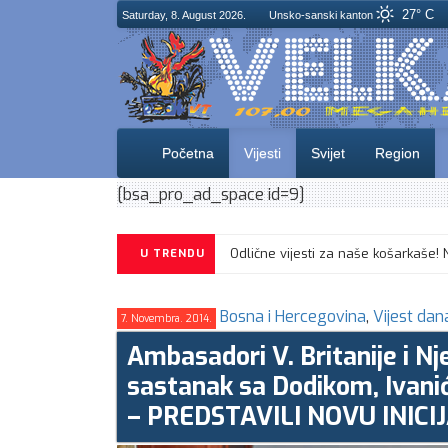
27° C
Saturday, 8. August 2026.
Unsko-sanski kanton
Početna
Vijesti
Svijet
Region
[bsa_pro_ad_space id=9]
U TRENDU
Bosna i Hercegovina
,
Vijest dan
7. Novembra. 2014.
Ambasadori V. Britanije i N
sastanak sa Dodikom, Ivani
– PREDSTAVILI NOVU INICIJ