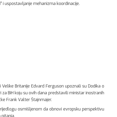
i” i uspostavljanje mehanizma koordinacije.
 Velike Britanije Edvard Ferguson upoznali su Dodika o
i za BiH koju su ovih dana predstavili ministar inostranih
čke Frank Valter Štajnmajer.
 prijedlogu osmišljenom da obnovi evropsku perspektivu
 pitanja.