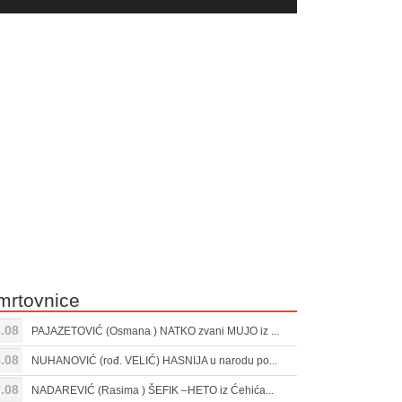
yer
Gore/Dole
ili
strelice
smanjivanje
za
tona.
pojačavanje
ili
smanjivanje
tona.
mrtovnice
.08
PAJAZETOVIĆ (Osmana ) NATKO zvani MUJO iz ...
.08
NUHANOVIĆ (rođ. VELIĆ) HASNIJA u narodu po...
.08
NADAREVIĆ (Rasima ) ŠEFIK –HETO iz Ćehića...