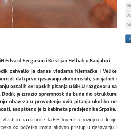
05
05
04
V
iH Edvard Ferguson i Kristijan Helbah u Banjaluci.
odik zahvalio je danas vladama NJemačke i Velike
prioritet dati prvo rješavanju ekonomskih, socijalnih i
anju ostalih evropskih pitanja u BiH.U razgovoru sa
, Dodik je izrazio spremnost da bude dio strukture
tanju obaveza u provođenju ovih pitanja ukoliko ne
osti, saopšteno je iz kabineta predsjednika Srpske.
ne vlasti treba da bude da BiH dovede u poziciju da dobije
Srpska od početka imala aktivan pristup u rješavanju i