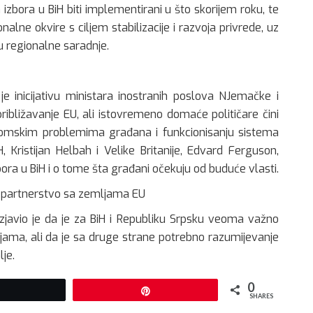
h izbora u BiH biti implementirani u što skorijem roku, te
nalne okvire s ciljem stabilizacije i razvoja privrede, uz
ku regionalne saradnje.
je inicijativu ministara inostranih poslova NJemačke i
približavanje EU, ali istovremeno domaće političare čini
nomskim problemima građana i funkcionisanju sistema
 Kristijan Helbah i Velike Britanije, Edvard Ferguson,
bora u BiH i o tome šta građani očekuju od buduće vlasti.
o partnerstvo sa zemljama EU
ć izjavio je da je za BiH i Republiku Srpsku veoma važno
ijama, ali da je sa druge strane potrebno razumijevanje
je.
0
Tweet
Pin
SHARES