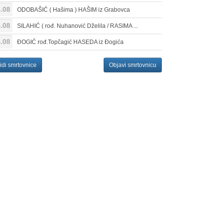
.08
ODOBAŠIĆ ( Hašima ) HAŠIM iz Grabovca
.08
SILAHIĆ ( rođ. Nuhanović Dželila / RASIMA ...
.08
ĐOGIĆ rođ.Topčagić HASEDA iz Đogića
idi smrtovnice
Objavi smrtovnicu