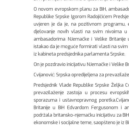
O novom evropskom planu za BiH, ambasadori
Republike Srpske Igorom Radojičićem Predsje
uvjeren je da je, na pozitivnom programu,
djelovanje novih vlasti na svim nivoima u 
ambasadorima NJemačke i Velike Britanije
istakao da je moguće formirati vlasti na svim 
iz kabineta predsjednika parlamenta Srpske.
On je pozdravio inicijativu NJemačke i Velike B
Cvijanović: Srpska opredijeljena za prevazilaž
Predsjednik Vlade Republike Srpske Željka Cv
prevazilaženje zastoja u procesu evropsk
sporazuma i ustavnopravnog poretka.Cvija
Britanije u BiH Edvardom Fergusonom i 
podržala britansko-njemačku inicijativu za 
ekonomske i socijalne teme, saopšteno je iz B