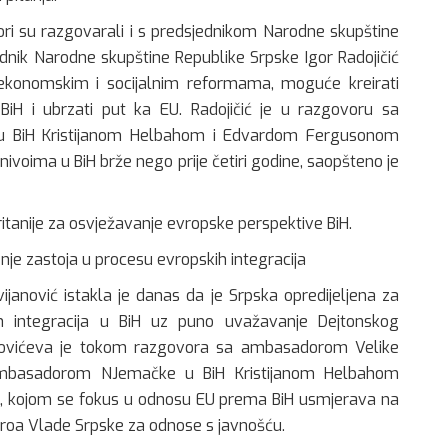
 su razgovarali i s predsjednikom Narodne skupštine
dnik Narodne skupštine Republike Srpske Igor Radojičić
 ekonomskim i socijalnim reformama, moguće kreirati
BiH i ubrzati put ka EU. Radojičić je u razgovoru sa
 u BiH Kristijanom Helbahom i Edvardom Fergusonom
nivoima u BiH brže nego prije četiri godine, saopšteno je
ritanije za osvježavanje evropske perspektive BiH.
enje zastoja u procesu evropskih integracija
ijanović istakla je danas da je Srpska opredijeljena za
ih integracija u BiH uz puno uvažavanje Dejtonskog
novićeva je tokom razgovora sa ambasadorom Velike
ambasadorom NJemačke u BiH Kristijanom Helbahom
BiH, kojom se fokus u odnosu EU prema BiH usmjerava na
iroa Vlade Srpske za odnose s javnošću.