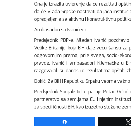
Ona je izrazila uvjerenje da će rezultati opšti
da će Vlada Srpske nastaviti da jača institucio
opredjeljenje za aktivnu i konstruktivnu politi
Ambasadori sa Ivanićem
Predsjednik PDP-a, Mladen Ivanić pozdravio 
Velike Britanije, koja BiH daje veću šansu za 
odgovornijim prema, prije svega, socio-eko
pravde. Ivanić i ambasadori NJemačke u BiH,
razgovarali su danas i o rezultatima opštih iz
Đokić: Za BiH i Republiku Srpsku veoma važn
Predsjednik Socijalističke partije Petar Đoki
partnerstvo sa zemljama EU i njenim instituc
za specifičnosti BiH, kao izuzetno složene zeml
Share