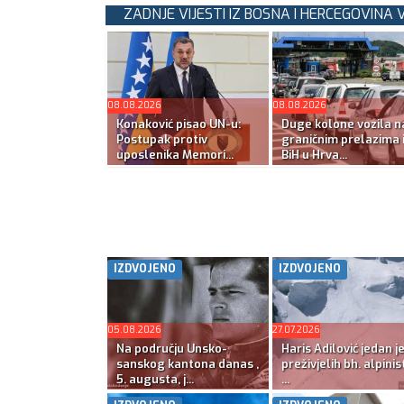
ZADNJE VIJESTI IZ BOSNA I HERCEGOVINA 
08.08.2026
08.08.2026
Konaković pisao UN-u:
Duge kolone vozila n
Postupak protiv
graničnim prelazima 
uposlenika Memori...
BiH u Hrva...
IZDVOJENO
IZDVOJENO
05.08.2026
27.07.2026
Na području Unsko-
Haris Adilović jedan j
sanskog kantona danas ,
preživjelih bh. alpinis
5. augusta, j...
...