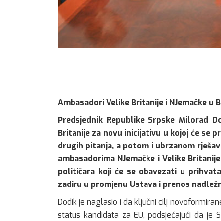
Ambasadori Velike Britanije i NJemačke u B
Predsjednik Republike Srpske Milorad D
Britanije za novu inicijativu u kojoj će se 
drugih pitanja, a potom i ubrzanom rješav
ambasadorima NJemačke i Velike Britanije
političara koji će se obavezati u prihva
zadiru u promjenu Ustava i prenos nadležn
Dodik je naglasio i da ključni cilj novoformira
status kandidata za EU, podsjećajući da je 