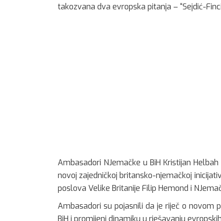
takozvana dva evropska pitanja – “Sejdić-Finc
Ambasadori NJemačke u BiH Kristijan Helbah i
novoj zajedničkoj britansko-njemačkoj inicijativ
poslova Velike Britanije Filip Hemond i NJema
Ambasadori su pojasnili da je riječ o novom
BiH i promijeni dinamiku u rješavanju evropskih