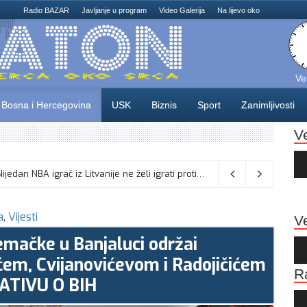
Radio BAZAR
Javljanje u program
Video Galerija
Na lijevo oko
Ve
Bosna i Hercegovina
USK
Biznis
Sport
Zanimljivosti
V
Au
Pla
Odlične vijesti za naše košarkaše! Nijedan NBA igrač iz Litvanije ne želi igrati protiv BiH
08/08/2026
a
,
Vijesti
Ve
jemačke u Banjaluci održai
Au
Pla
ćem, Cvijanovićevom i Radojičićem
R
ATIVU O BIH
Au