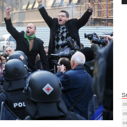
Pla
S
05
05
04