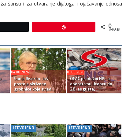
uža šansu i za otvaranje dijaloga i ojačavanje odnosa
0
Tweet
Pin
SHARES
04.08.2026
01.08.2026
o
Sonja Biserko: Još
OFAC produžio NIS-u
postoje skrivene
operativnu licencu do
grobnice koje svjed...
28. augusta, ...
IZDVOJENO
IZDVOJENO