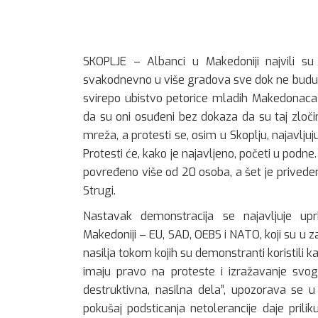
SKOPLJE – Albanci u Makedoniji najvili su 
svakodnevno u više gradova sve dok ne budu 
svirepo ubistvo petorice mladih Makedonaca 
da su oni osuđeni bez dokaza da su taj zločin
mreža, a protesti se, osim u Skoplju, najavlju
Protesti će, kako je najavljeno, početi u podn
povređeno više od 20 osoba, a šet je privede
Strugi.
Nastavak demonstracija se najavljuje u
Makedoniji – EU, SAD, OEBS i NATO, koji su u
nasilja tokom kojih su demonstranti koristili k
imaju pravo na proteste i izražavanje svog
destruktivna, nasilna dela”, upozorava se u
pokušaj podsticanja netolerancije daje priliku 