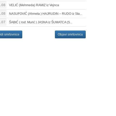
.08
VELIĆ (Mehmeda) RAMIZ iz Vejnca
.08
NASUFOVIĆ (Ahmeta ) HAJRUDIN – RUDO iz Sta...
.07
ŠABIĆ ( rođ. Murić ) JASNA iz ŠUMATCA (S...
idi smrtovnice
Objavi smrtovnicu