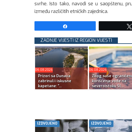
svrhe. Isto tako, navodi se u saopštenu, pr
između različitih etničkih zajednica.
Share
ZADNJE VIJESTI IZ REGION VIJESTI
06.08.2026
06.08.2026
Prizori sa Dunava
Zbog suše ograničen
zabrinuli i iskusne
korišćenje vode na
kapetane: “...
severoistoku Sl...
IZDVOJENO
IZDVOJENO