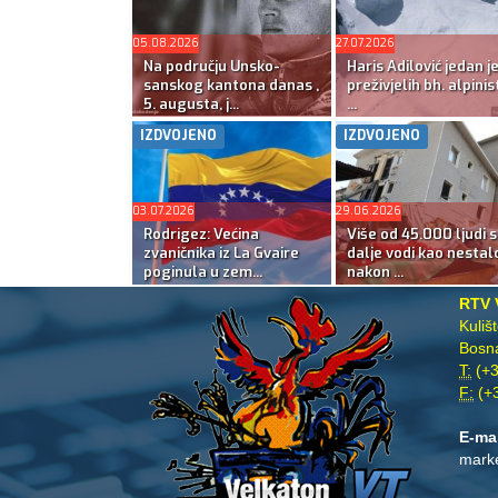
05.08.2026
27.07.2026
Na području Unsko-
Haris Adilović jedan j
sanskog kantona danas ,
preživjelih bh. alpinis
5. augusta, j...
...
IZDVOJENO
IZDVOJENO
03.07.2026
29.06.2026
Rodrigez: Većina
Više od 45.000 ljudi s
zvaničnika iz La Gvaire
dalje vodi kao nestal
poginula u zem...
nakon ...
RTV 
Kuliš
Bosna
T:
(+3
F:
(+3
E-ma
mark