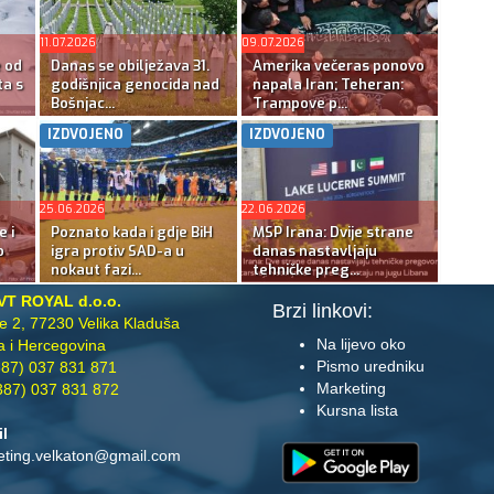
11.07.2026
09.07.2026
e od
Danas se obilježava 31.
Amerika večeras ponovo
ta s
godišnjica genocida nad
napala Iran; Teheran:
Bošnjac...
Trampove p...
IZDVOJENO
IZDVOJENO
25.06.2026
22.06.2026
e i
Poznato kada i gdje BiH
MSP Irana: Dvije strane
o
igra protiv SAD-a u
danas nastavljaju
nokaut fazi...
tehničke preg...
VT ROYAL d.o.o.
Brzi linkovi:
te 2, 77230 Velika Kladuša
Na lijevo oko
 i Hercegovina
Pismo uredniku
87) 037 831 871
Marketing
87) 037 831 872
Kursna lista
il
eting.velkaton@gmail.com