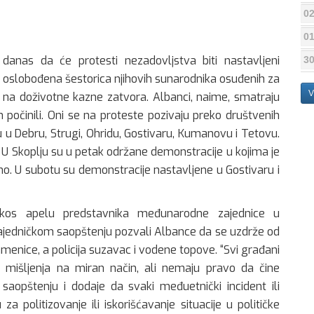
02
01
danas da će protesti nezadovljstva biti nastavljeni
30
oslobođena šestorica njihovih sunarodnika osuđenih za
V
na doživotne kazne zatvora. Albanci, naime, smatraju
 počinili. Oni se na proteste pozivaju preko društvenih
ju u Debru, Strugi, Ohridu, Gostivaru, Kumanovu i Tetovu.
e. U Skoplju su u petak održane demonstracije u kojima je
no. U subotu su demonstracije nastavljene u Gostivaru i
prkos apelu predstavnika međunarodne zajednice u
 zajedničkom saopštenju pozvali Albance da se uzdrže od
amenice, a policija suzavac i vodene topove. “Svi građani
 mišljenja na miran način, ali nemaju pravo da čine
 saopštenju i dodaje da svaki međuetnički incident ili
za politizovanje ili iskorišćavanje situacije u političke