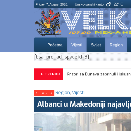
22° C
Friday, 7. August 2026.
Unsko-sanski kanton
Početna
Vijesti
Svijet
Region
[bsa_pro_ad_space id=9]
U TRENDU
Region
,
Vijesti
7. Jula. 2014.
Albanci u Makedoniji najavl