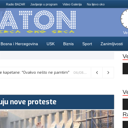
Radio BAZAR
Javljanje u program
Video Galerija
Na lijevo oko
Ve
Bosna i Hercegovina
USK
Biznis
Sport
Zanimljivosti
V
Au
Pla
Vance kaže da će pregovori s Iranom potrajati, odbacio navode o sukobu s Netanyahuom
06/08/2026
Ve
juju nove proteste
Au
Pla
R
Au