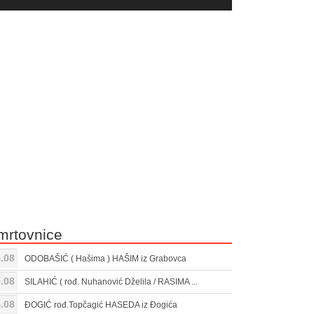
yer
Gore/Dole
ili
strelice
smanjivanje
za
tona.
pojačavanje
ili
smanjivanje
tona.
mrtovnice
.08
ODOBAŠIĆ ( Hašima ) HAŠIM iz Grabovca
.08
SILAHIĆ ( rođ. Nuhanović Dželila / RASIMA ...
.08
ĐOGIĆ rođ.Topčagić HASEDA iz Đogića