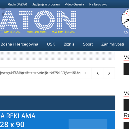
Radio BAZAR
Javljanje u program
Video Galerija
Na lijevo oko
Ve
Bosna i Hercegovina
USK
Biznis
Sport
Zanimljivosti
V
Au
Pla
Odlične vijesti za naše košarkaše! Nijedan NBA igrač iz Litvanije ne želi igrati protiv BiH
08/08/2026
Ve
Au
Pla
R
Au