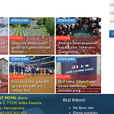
05
05
IZDVOJENO
IZDVOJENO
04
V
11.07.2026
09.07.2026
e od
Danas se obilježava 31.
Amerika večeras ponovo
ta s
godišnjica genocida nad
napala Iran; Teheran:
Bošnjac...
Trampove p...
IZDVOJENO
IZDVOJENO
25.06.2026
22.06.2026
e i
Poznato kada i gdje BiH
MSP Irana: Dvije strane
o
igra protiv SAD-a u
danas nastavljaju
nokaut fazi...
tehničke preg...
VT ROYAL d.o.o.
Brzi linkovi:
te 2, 77230 Velika Kladuša
Na lijevo oko
 i Hercegovina
Pismo uredniku
87) 037 831 871