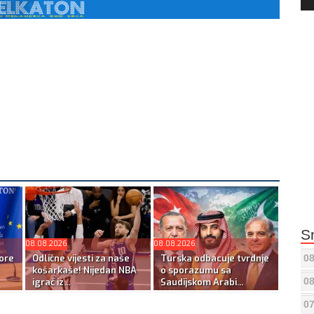
Pla
S
08.08.2026
08.08.2026
ore
Odlične vijesti za naše
Turska odbacuje tvrdnje
08
košarkaše! Nijedan NBA
o sporazumu sa
08
igrač iz...
Saudijskom Arabi...
07