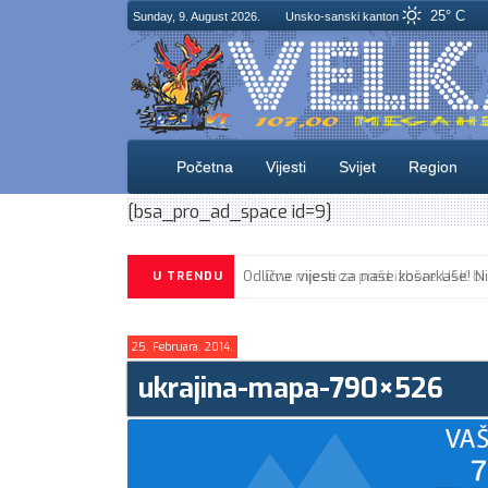
25° C
Sunday, 9. August 2026.
Unsko-sanski kanton
Početna
Vijesti
Svijet
Region
[bsa_pro_ad_space id=9]
U TRENDU
25. Februara. 2014.
ukrajina-mapa-790×526