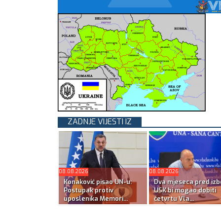
ZADNJE VIJESTI IZ
08.08.2026
08.08.2026
Konaković pisao UN-u:
Dva mjeseca pred izb
Postupak protiv
USK bi mogao dobiti
uposlenika Memori...
četvrtu Vla...