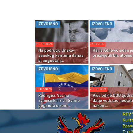
IZDVOJENO
IZDVOJENO
05.08.2026
27.07.2026
Na području Unsko-
Haris Adilović jedan j
sanskog kantona danas ,
preživjelih bh. alpinis
5. augusta, j...
...
IZDVOJENO
IZDVOJENO
03.07.2026
29.06.2026
Rodrigez: Većina
Više od 45.000 ljudi s
zvaničnika iz La Gvaire
dalje vodi kao nestal
poginula u zem...
nakon ...
RTV 
Kuliš
Bosna
T:
(+3