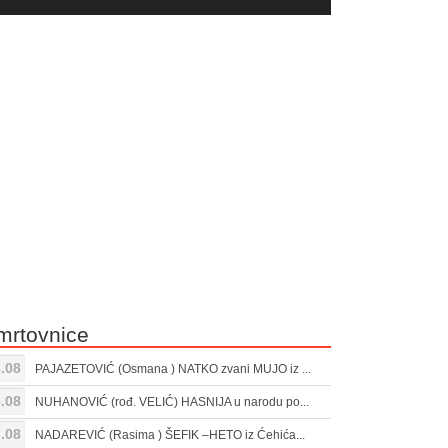
yer
Gore/Dole
ili
strelice
smanjivanje
za
tona.
pojačavanje
ili
smanjivanje
tona.
mrtovnice
.08
PAJAZETOVIĆ (Osmana ) NATKO zvani MUJO iz ...
.08
NUHANOVIĆ (rođ. VELIĆ) HASNIJA u narodu po...
.08
NADAREVIĆ (Rasima ) ŠEFIK –HETO iz Ćehića...