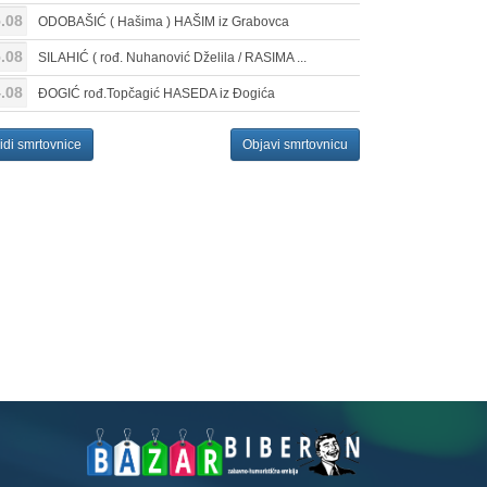
.08
ODOBAŠIĆ ( Hašima ) HAŠIM iz Grabovca
.08
SILAHIĆ ( rođ. Nuhanović Dželila / RASIMA ...
.08
ĐOGIĆ rođ.Topčagić HASEDA iz Đogića
idi smrtovnice
Objavi smrtovnicu