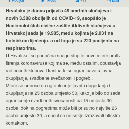
Podijeli
Tweet
Pin
Mail
Hrvatska je danas prijavila 49 smrtnih slučajeva i
novih 3.308 oboljelih od COVID-19, saopštio je
Nacionalni štab civilne zaštite.Aktivnih slučajeva u
Hrvatskoj sada je 19.985, među kojima je 2.031 na
bolničkom liječenju, a od toga je su 223 pacijenta na
respiratorima.
U Hrvatskoj su ponoć na snagu stupile nove mjere protiv
širenja koronavirusa kojima se, među ostalim, obustavlja
rad noćnih klubova i kasina te se ograničavaju javna
okupljanja, svadbene svečanosti i pogrebi.
Mjere se odnose na ograničenje javnih događanja i
okupljanja na 25 osoba umjesto 50, kako je bilo do sada,
ograničenje svadbenih svečanosti na 15 umjesto 30
osoba, dok na pogrebima može biti prisutno najviše 25
osoba umjesto 30, a sućut se ne smije izražavati bliskim
kontaktom.